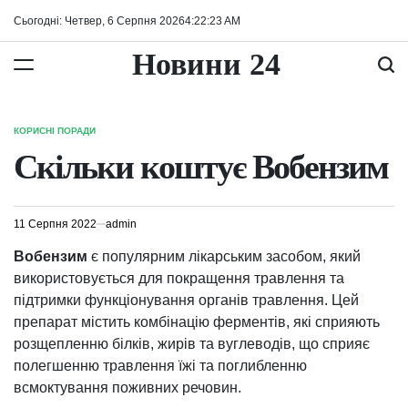
Перейти
Сьогодні: Четвер, 6 Серпня 2026
4
:
22
:
24
AM
до
вмісту
Новини 24
КОРИСНІ ПОРАДИ
ОПУБЛІКУВАТИ
У
Скільки коштує Вобензим
11 Серпня 2022
admin
Вобензим
є популярним лікарським засобом, який
використовується для покращення травлення та
підтримки функціонування органів травлення. Цей
препарат містить комбінацію ферментів, які сприяють
розщепленню білків, жирів та вуглеводів, що сприяє
полегшенню травлення їжі та поглибленню
всмоктування поживних речовин.