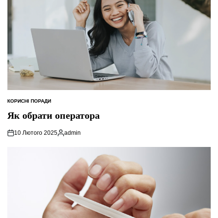
КОРИСНІ ПОРАДИ
ОПУБЛІКУВАТИ
У
Як обрати оператора
10 Лютого 2025
admin
Опубліковано