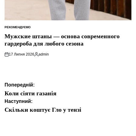
РЕКОМЕНДУЄМО
ОПУБЛІКУВАТИ
У
Мужские штаны — основа современного
гардероба для любого сезона
17 Липня 2026
admin
Опубліковано
Навігація
Попередній:
записів
Коли сіяти газанія
Наступний:
Скільки коштує Гло у тензі