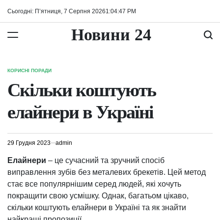
Перейти
Сьогодні: П’ятниця, 7 Серпня 2026
1
:
04
:
47
PM
до
вмісту
Новини 24
КОРИСНІ ПОРАДИ
ОПУБЛІКУВАТИ
У
Скільки коштують
елайнери в Україні
29 Грудня 2023
admin
Елайнери
– це сучасний та зручний спосіб
виправлення зубів без металевих брекетів. Цей метод
стає все популярнішим серед людей, які хочуть
покращити свою усмішку. Однак, багатьом цікаво,
скільки коштують елайнери в Україні та як знайти
найкращі пропозиції.