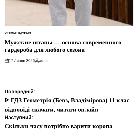
РЕКОМЕНДУЄМО
ОПУБЛІКУВАТИ
У
Мужские штаны — основа современного
гардероба для любого сезона
17 Липня 2026
admin
Опубліковано
Навігація
Попередній:
записів
ᐈ ГДЗ Геометрія (Бевз, Владімірова) 11 клас
відповіді скачати, читати онлайн
Наступний:
Скільки часу потрібно варити коропа