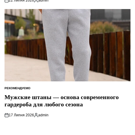
22 Липня 2026
admin
Опубліковано
РЕКОМЕНДУЄМО
ОПУБЛІКУВАТИ
У
Мужские штаны — основа современного
гардероба для любого сезона
17 Липня 2026
admin
Опубліковано