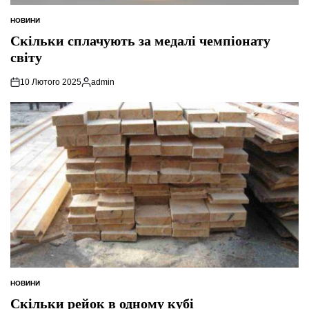
НОВИНИ
ОПУБЛІКУВАТИ
У
Скільки сплачують за медалі чемпіонату
світу
10 Лютого 2025
admin
Опубліковано
НОВИНИ
ОПУБЛІКУВАТИ
У
Скільки рейок в одному кубі