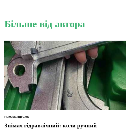
Більше від автора
РЕКОМЕНДУЄМО
ОПУБЛІКУВАТИ
У
Знімач гідравлічний: коли ручний