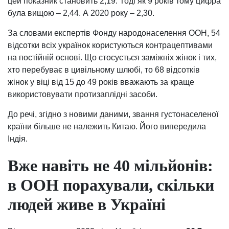
цей показник становить 2,19. Тоді як 9 років тому цифра
була вищою – 2,44. А 2020 року – 2,30.
За словами експертів Фонду народонаселення ООН, 54
відсотки всіх українок користуються контрацептивами
на постійній основі. Що стосується заміжніх жінок і тих,
хто перебуває в цивільному шлюбі, то 68 відсотків
жінок у віці від 15 до 49 років вважають за краще
використовувати протизаплідні засоби.
До речі, згідно з новими даними, звання густонаселеної
країни більше не належить Китаю. Його випередила
Індія.
Вже навіть не 40 мільйонів:
в ООН порахували, скільки
людей живе в Україні