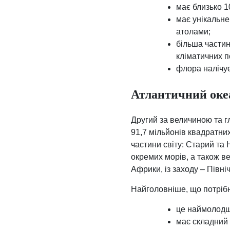
має близько 1
має унікальне
атолами;
більша частин
кліматичних п
флора налічує
Атлантичний оке
Другий за величиною та г
91,7 мільйонів квадратних
частини світу: Старий та 
окремих морів, а також вел
Африки, із заходу – Півні
Найголовніше, що потрібн
це наймолодш
має складний