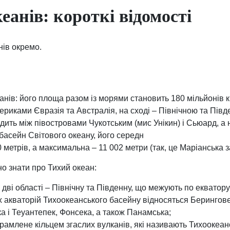
еанів: короткі відомості
нів окремо.
анів: його площа разом із морями становить 180 мільйонів к
ериками Євразія та Австралія, на сході – Північною та Пі
одить між півостровами Чукотським (мис Унікин) і Сьюард, а 
асейн Світового океану, його середн
 метрів, а максимальна – 11 002 метри (так, це Маріанська з
о знати про Тихий океан:
а дві області – Північну та Південну, що межують по екватору
 акваторій Тихоокеанського басейну відносяться Берингове
а і Теуантепек, Фонсека, а також Панамська;
амлене кільцем згаслих вулканів, які називають Тихоокеа