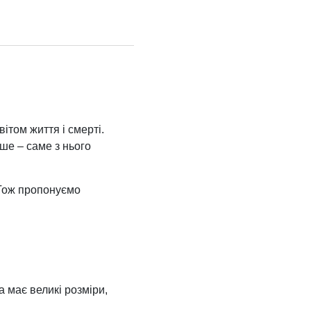
вітом життя і смерті.
ьше – саме з нього
 Тож пропонуємо
 має великі розміри,