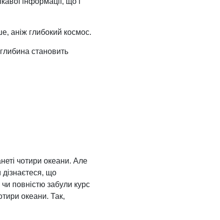
кавої інформації, що і
е, аніж глибокий космос.
я глибина становить
неті чотири океани. Але
м дізнаєтеся, що
 чи повністю забули курс
тири океани. Так,