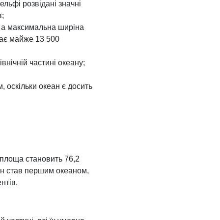
ельфі розвідані значні
в;
в, а максимальна ширіна
гає майже 13 500
внічній частині океану;
 оскільки океан є досить
а площа становить 76,2
еан став першим океаном,
нтів.