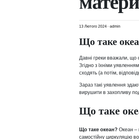
матер
13 Лютого 2024
admin
Що таке океа
Давні греки вважали, що о
Згідно з їхніми уявленням
сходять (а потім, відповід
Зараз такі уявлення зда
вирушити в захопливу по
Що таке оке
Що таке океан?
Океан – 
самостійну циркуляцію во