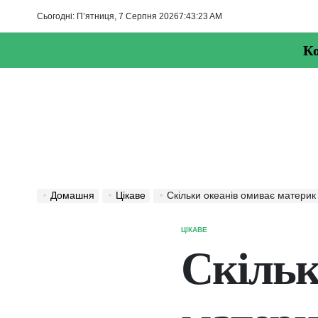
Перейти
Сьогодні: П’ятниця, 7 Серпня 2026
7
:
43
:
23
AM
до
вмісту
Ко
Домашня
Цікаве
Скільки океанів омиває материк
ЦІКАВЕ
ОПУБЛІКУВАТИ
У
Скільк