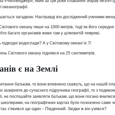
а «Челленджер», який за три роки плавання зібрав безліч ці
ї океанографії.
ишається загадкою. Насправді він досліджений ученими менш
 Світового океану лише на 1000 метрів, тоді як його середн
бто багато організмів живе там у цілковитій темряві.
ь підводні водоспади? А у Світовому океані їх 7!
івень Світового океану піднявся на 25 сантиметрів.
анів є на Землі
итання батькам, то вони впевнено скажуть, що на нашій пла
и зазирнете до сучасного підручника географії, то з подиво
Ні, не поспішайте заявляти батькам, що вони погано вчилися
и школярами, на географічних картах було позначено саме чо
ртах з’явився ще один – Південний. Звідки ж він узявся?