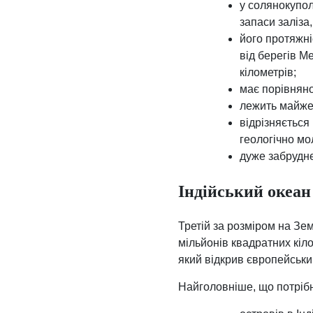
у солянокупол
запаси заліза,
його протяжні
від берегів М
кілометрів;
має порівняно
лежить майже 
відрізняється
геологічно м
дуже забрудне
Індійський океан
Третій за розміром на Зе
мільйонів квадратних кіло
який відкрив європейськи
Найголовніше, що потрібн