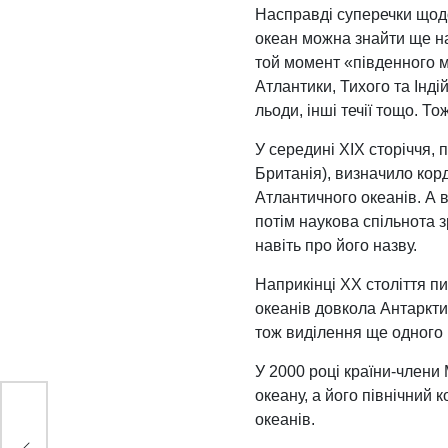
Насправді суперечки щодо
океан можна знайти ще на
той момент «південного м
Атлантики, Тихого та Інді
льоди, інші течії тощо. Т
У середині ХІХ сторіччя,
Британія), визначило корд
Атлантичного океанів. А 
потім наукова спільнота 
навіть про його назву.
Наприкінці ХХ століття п
океанів довкола Антаркти
тож виділення ще одного 
У 2000 році країни-члени
океану, а його північний 
океанів.
а