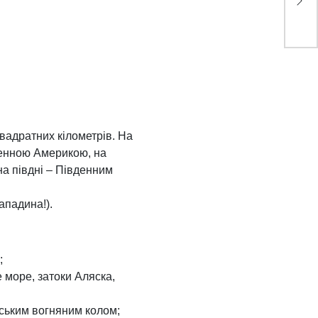
сез
вадратних кілометрів. На
вденною Америкою, на
на півдні – Південним
ападина!).
;
 море, затоки Аляска,
нським вогняним колом;