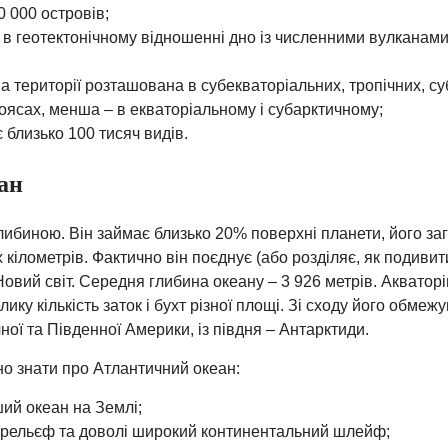
0 000 островів;
 в геотектонічному відношенні дно із численними вулканами
а території розташована в субекваторіальних, тропічних, су
оясах, менша – в екваторіальному і субарктичному;
 близько 100 тисяч видів.
ан
либиною. Він займає близько 20% поверхні планети, його з
 кілометрів. Фактично він поєднує (або розділяє, як подивит
Новий світ. Середня глибина океану – 3 926 метрів. Акватор
ику кількість заток і бухт різної площі. Зі сходу його обмеж
чної та Південної Америки, із півдня – Антарктиди.
о знати про Атлантичний океан:
ий океан на Землі;
 рельєф та доволі широкий континентальний шлейф;