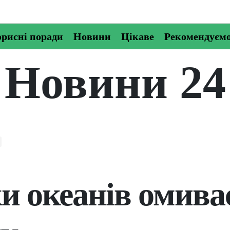
рисні поради
Новини
Цікаве
Рекомендуєм
Новини 24
и океанів омива