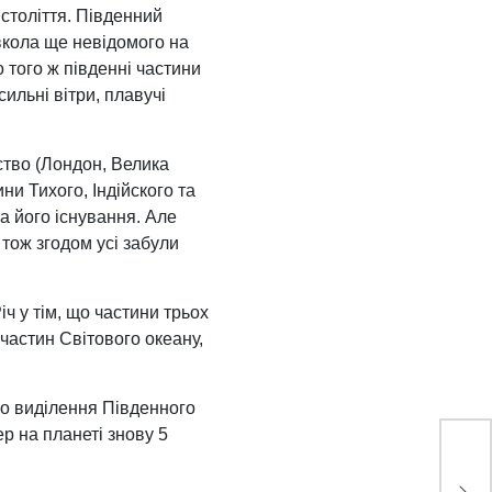
 століття. Південний
овкола ще невідомого на
 того ж південні частини
ильні вітри, плавучі
ство (Лондон, Велика
ни Тихого, Індійского та
а його існування. Але
тож згодом усі забули
ч у тім, що частини трьох
частин Світового океану,
ро виділення Південного
ер на планеті знову 5
Скі