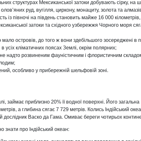
ьних структурах Мексиканської затоки добувають сірку, на ш
 олов’яних руд, вугілля, циркону, монациту, золота та алмазі
сть із півночі на південь становить майже 16 000 кілометрі
ексиканської затоки та східного узбережжя Чорного моря ся
 мало островів, до того ж вони здебільшого зосереджені в пі
в усіх кліматичних поясах Землі, окрім полярних;
 не надто розвиненим фауністичним і флористичним складом,
олодим;
ний, особливо у прибережній шельфовій зоні.
млі, займає приблизно 20% її водної поверхні. Його загальн
метрів, а глибина сягає 7 729 метрів. Колись Індійський ок
й дослідник Васко да Гама. Омиває береги чотирьох контине
о знати про Індійський океан: