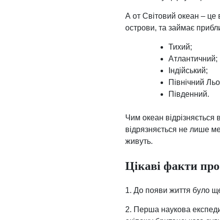
А от Світовий океан – це
острови, та займає прибл
Тихий;
Атлантичний;
Індійський;
Північний Ль
Південний.
Чим океан відрізняється 
відрязняється не лише м
живуть.
Цікаві факти про
1. До появи життя було ще
2. Перша наукова експеди