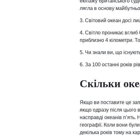
екіпажу британського судн
лягла в основу майбутньо
3. Світовий океан досі л
4. Світло проникає вглиб
приблизно 4 кілометри. То
5. Чи знали ви, що існуют
6. За 100 останні років р
Скільки оке
Якщо ви поставите це зап
якщо одразу після цього в
насправді океанів п’ять. 
географії. Коли вони бул
декілька років тому на ка