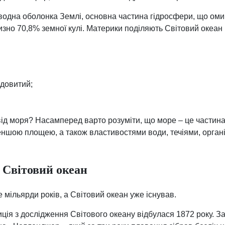
 водна оболонка Землі, основна частина гідросфери, що оми
изно 70,8% земної кулі. Материки поділяють Світовий океан 
одовитий;
від моря? Насамперед варто розуміти, що море – це частина
еншою площею, а також властивостями води, течіями, орган
 Світовий океан
 мільярди років, а Світовий океан уже існував.
ція з дослідження Світового океану відбулася 1872 року. 