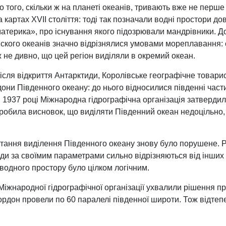
 того, скільки ж на планеті океанів, тривають вже не перше
 картах XVII століття: тоді так позначали водні простори д
атерика», про існування якого підозрювали мандрівники. До
йского океанів значно відрізнялися умовами мореплавання: с
ож не дивно, що цей регіон виділяли в окремий океан.
 після відкриття Антарктиди, Королівське географічне товари
они Південного океану: до нього відносилися південні части
в 1937 році Міжнародна гідрографічна організація затвердил
зробила висновок, що виділяти Південний океан недоцільно, 
итання виділення Південного океану знову було порушене. Рі
ди за своїмим параметрами сильно відрізняються від інших 
водного простору було цілком логічним.
 Міжнародної гідрографічної організації ухвалили рішення п
кордон провели по 60 паралелі південної широти. Тож відтеп