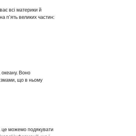
ває всі материки й
на п’ять великих частин:
 океану. Воно
ізмами, що в ньому
За це можемо подякувати