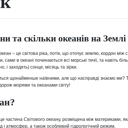
ик
ни та скільки океанів на Землі
кеан – це світова ріка, потік, що оточує землю, кордон між с
и, саме в океані починаються всі морські течії, та навіть біл
но, і заходять) сонце, місяць та зірки.
ються щонайменше наївними, але що насправді знаємо ми?
дорож морями та океанами світу!
ан?
це частина Світового океану, розміщена між материками, яка
д і атмосфер, а також особливий гідрологічний режим.