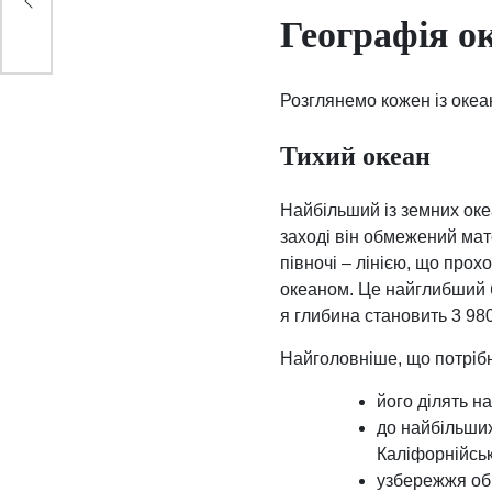
Географія ок
Розглянемо кожен із океа
Тихий океан
Найбільший із земних оке
заході він обмежений мат
півночі – лінією, що прох
океаном. Це найглибший б
я глибина становить 3 980
Найголовніше, що потрібн
його ділять н
до найбільших
Каліфорнійськ
узбережжя обр