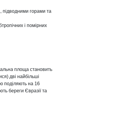
, підводними горами та
бтропічних і помірних
агальна площа становить
ися) дві найбільші
ію поділяють на 16
ують береги Євразії та