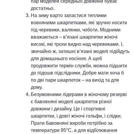
пар моделей середньої довжини буває
достатньо.
На зиму варто запастися теплими
вовняними шкарпетками, які зручно носити
під черевики, валянки, чоботи. Модними
вважаються – в’язані шкарпетки жіночі
високі, які трохи видно над черевиками. І,
звичайно ж, затишні в’язані моделі підійдуть
для домашнього носіння. А щоб
продовжити термін служби, можна підшити
до підошв підслідники. Добре мати хоча б
по дві пари шкарпеток – на вихід та для
дому.
Безумовними лідерами в жіночому резерві
є бавовняні моделі шкарпеток різної
довжини і дизайну. Це і спортивні
шкарпетки, і довгі жіночі гольфи, і слідки.
Прати бавовняні вироби потрібно за
температури 95°С, а для відбілювання