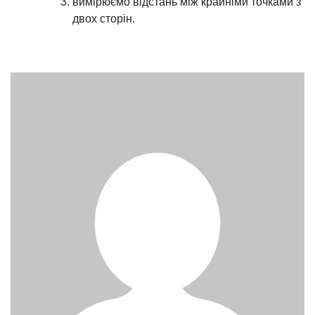
вимірюємо відстань між крайніми точками з
двох сторін.