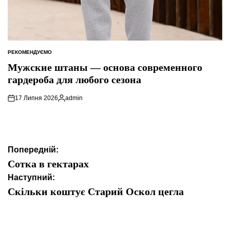
РЕКОМЕНДУЄМО
ОПУБЛІКУВАТИ
У
Мужские штаны — основа современного
гардероба для любого сезона
17 Липня 2026
admin
Опубліковано
Навігація
Попередній:
записів
Сотка в гектарах
Наступний:
Скільки коштує Старий Оскол цегла