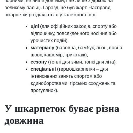
чорними, не лише довгими, і не лише з діркою на
великому пальці. Гаразд, це був жарт. Насправді
шкарпетки розділяються у залежності від:
цілі
(для офіційних заходів, спорту або
відпочинку, повсякденного носіння або
урочистих подій);
матеріалу
(бавовна, бамбук, льон, вовна,
шовк, кашемір, трикотаж);
сезону
(теплі для зими, тонкі для літа);
спеціальні
(термошкарпетки – для
інтенсивних занять спортом або
єдиноборствами, гірських сходжень та
прогулянок).
У шкарпеток буває різна
довжина