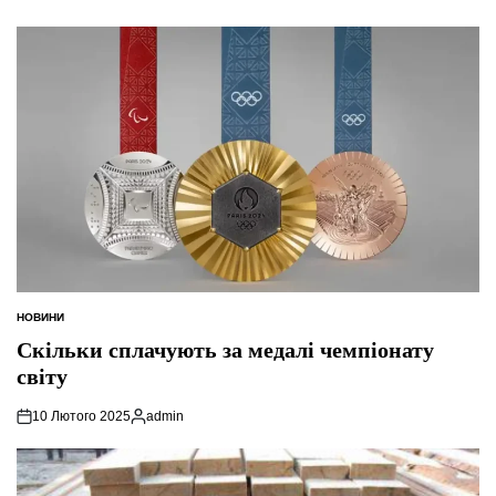
НОВИНИ
ОПУБЛІКУВАТИ
У
Скільки сплачують за медалі чемпіонату
світу
10 Лютого 2025
admin
Опубліковано