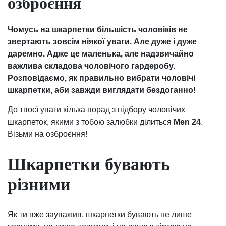
озброєння
Чомусь на шкарпетки більшість чоловіків не
звертають зовсім ніякої уваги. Але дуже і дуже
даремно. Адже це маленька, але надзвичайно
важлива складова чоловічого гардеробу.
Розповідаємо, як правильно вибрати чоловічі
шкарпетки, аби завжди виглядати бездоганно!
До твоєї уваги кілька порад з підбору чоловічих
шкарпеток, якими з тобою залюбки ділиться
Men 24
.
Візьми на озброєння!
Шкарпетки бувають
різними
Як ти вже зауважив, шкарпетки бувають не лише