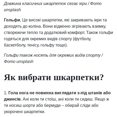
Довжина класичних шкарпеток сягає ікри / Фото
unsplash
Гольфи.
Це високі шкарпетки, які закривають ікри та
доходять до коліна. Вони відмінно зігрівають взимку,
створюючи тепло та додатковий комфорт. Також гольфи
годяться для окремих видів спорту (футболу,
баскетболу, тенісу, гольфу тощо).
Гольфи також носять для окремих видів спорту /
Фото unsplash
Як вибрати шкарпетки?
1.
Гола нога не повинна виглядати з-під штанів або
джинсів.
Ані коли ти стоїш, ані коли ти сидиш. Якщо ж
ти носиш шорти або бермуди – обирай сліди або
укорочені шкарпетки.