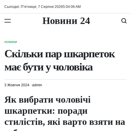
Перейти
Сьогодні: П’ятниця, 7 Серпня 2026
5
:
04
:
07
AM
до
вмісту
Новини 24
НОВИНИ
ОПУБЛІКУВАТИ
У
Скільки пар шкарпеток
має бути у чоловіка
3 Жовтня 2024
admin
Як вибрати чоловічі
шкарпетки: поради
стилістів, які варто взяти на