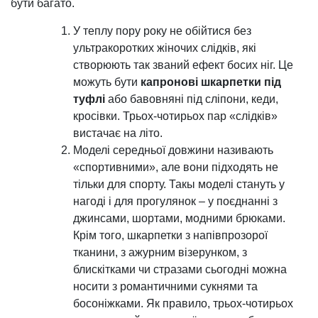
бути багато.
У теплу пору року не обійтися без
ультракоротких жіночих слідків, які
створюють так званий ефект босих ніг. Це
можуть бути
капронові шкарпетки під
туфлі
або бавовняні під сліпони, кеди,
кросівки. Трьох-чотирьох пар «слідків»
вистачає на літо.
Моделі середньої довжини називають
«спортивними», але вони підходять не
тільки для спорту. Такы моделі стануть у
нагоді і для прогулянок – у поєднанні з
джинсами, шортами, модними брюками.
Крім того, шкарпетки з напівпрозорої
тканини, з ажурним візерунком, з
блискітками чи стразами сьогодні можна
носити з романтичними сукнями та
босоніжками. Як правило, трьох-чотирьох