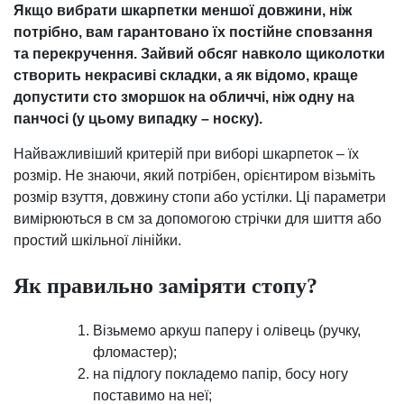
Якщо вибрати шкарпетки меншої довжини, ніж
потрібно, вам гарантовано їх постійне сповзання
та перекручення. Зайвий обсяг навколо щиколотки
створить некрасиві складки, а як відомо, краще
допустити сто зморшок на обличчі, ніж одну на
панчосі (у цьому випадку – носку).
Найважливіший критерій при виборі шкарпеток – їх
розмір. Не знаючи, який потрібен, орієнтиром візьміть
розмір взуття, довжину стопи або устілки. Ці параметри
вимірюються в см за допомогою стрічки для шиття або
простий шкільної лінійки.
Як правильно заміряти стопу?
Візьмемо аркуш паперу і олівець (ручку,
фломастер);
на підлогу покладемо папір, босу ногу
поставимо на неї;