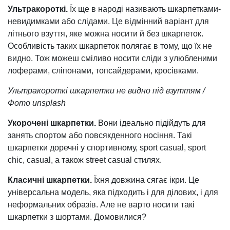
Ультракороткі.
Їх ще в народі називають шкарпетками-
невидимками або слідами. Це відмінний варіант для
літнього взуття, яке можна носити й без шкарпеток.
Особливість таких шкарпеток полягає в тому, що їх не
видно. Тож можеш сміливо носити сліди з улюбленими
лоферами, сліпонами, топсайдерами, кросівками.
Ультракороткі шкарпетки не видно під взуттям /
Фото unsplash
Укорочені шкарпетки.
Вони ідеально підійдуть для
занять спортом або повсякденного носіння. Такі
шкарпетки доречні у спортивному, sport casual, sport
chic, casual, а також street casual стилях.
Класичні шкарпетки.
Їхня довжина сягає ікри. Це
універсальна модель, яка підходить і для ділових, і для
неформальних образів. Але не варто носити такі
шкарпетки з шортами. Домовилися?