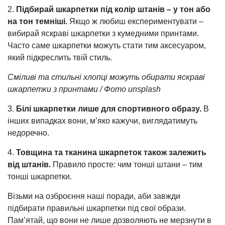
2.
Підбирай шкарпетки під колір штанів – у тон або
на тон темніші.
Якщо ж любиш експериментувати –
вибирай яскраві шкарпетки з кумедними принтами.
Часто саме шкарпетки можуть стати тим аксесуаром,
який підкреслить твій стиль.
Сміливі та стильні хлопці можуть обирати яскраві
шкарпетки з принтами / Фото unsplash
3.
Білі шкарпетки лише для спортивного образу.
В
інших випадках вони, м’яко кажучи, виглядатимуть
недоречно.
4.
Товщина та тканина шкарпеток також залежить
від штанів.
Правило просте: чим тонші штани – тим
тонші шкарпетки.
Візьми на озброєння наші поради, аби завжди
підбирати правильні шкарпетки під свої образи.
Пам’ятай, що вони не лише дозволяють не мерзнути в