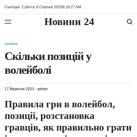
Перейти
Сьогодні: Субота, 8 Серпня 2026
8
:
18
:
28
AM
до
вмісту
Новини 24
НОВИНИ
ОПУБЛІКУВАТИ
У
Скільки позицій у
волейболі
17 Вересня 2023
admin
Правила гри в волейбол,
позиції, розстановка
гравців, як правильно грати