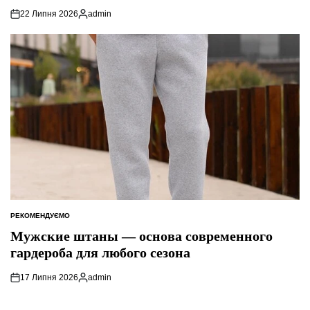
22 Липня 2026
admin
Опубліковано
РЕКОМЕНДУЄМО
ОПУБЛІКУВАТИ
У
Мужские штаны — основа современного
гардероба для любого сезона
17 Липня 2026
admin
Опубліковано