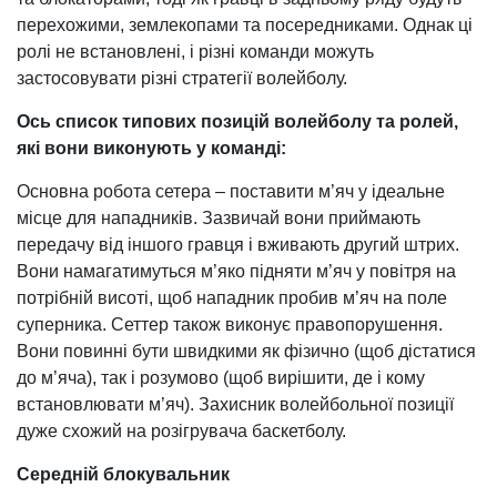
перехожими, землекопами та посередниками. Однак ці
ролі не встановлені, і різні команди можуть
застосовувати різні стратегії волейболу.
Ось список типових позицій волейболу та ролей,
які вони виконують у команді:
Основна робота сетера – поставити м’яч у ідеальне
місце для нападників. Зазвичай вони приймають
передачу від іншого гравця і вживають другий штрих.
Вони намагатимуться м’яко підняти м’яч у повітря на
потрібній висоті, щоб нападник пробив м’яч на поле
суперника. Сеттер також виконує правопорушення.
Вони повинні бути швидкими як фізично (щоб дістатися
до м’яча), так і розумово (щоб вирішити, де і кому
встановлювати м’яч). Захисник волейбольної позиції
дуже схожий на розігрувача баскетболу.
Середній блокувальник