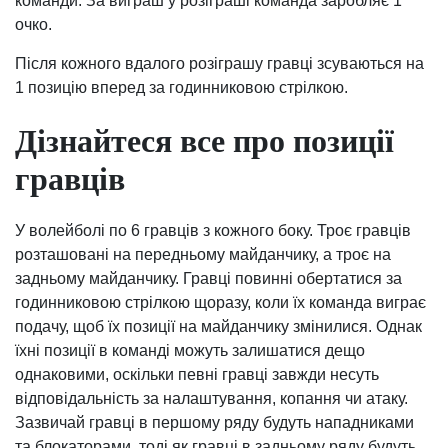
команди. За виграш у розіграші команда заробляє 1
очко.
Після кожного вдалого розіграшу гравці зсуваються на
1 позицію вперед за годинниковою стрілкою.
Дізнайтеся все про позиції
гравців
У волейболі по 6 гравців з кожного боку. Троє гравців
розташовані на передньому майданчику, а троє на
задньому майданчику. Гравці повинні обертатися за
годинниковою стрілкою щоразу, коли їх команда виграє
подачу, щоб їх позиції на майданчику змінилися. Однак
їхні позиції в команді можуть залишатися дещо
однаковими, оскільки певні гравці завжди несуть
відповідальність за налаштування, копання чи атаку.
Зазвичай гравці в першому ряду будуть нападниками
та блокаторами, тоді як гравці в задньому ряду будуть