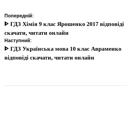
Навігація
Попередній:
записів
ᐈ ГДЗ Хімія 9 клас Ярошенко 2017 відповіді
скачати, читати онлайн
Наступний:
ᐈ ГДЗ Українська мова 10 клас Авраменко
відповіді скачати, читати онлайн