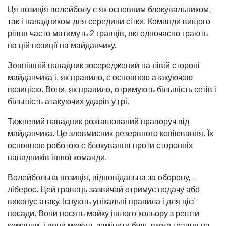
Ця позиція волейболу є як основним блокувальником,
так і нападником для середини сітки. Команди вищого
рівня часто матимуть 2 гравців, які одночасно грають
на цій позиції на майданчику.
Зовнішній нападник зосереджений на лівій стороні
майданчика і, як правило, є основною атакуючою
позицією. Вони, як правило, отримують більшість сетів і
більшість атакуючих ударів у грі.
Тижневий нападник розташований праворуч від
майданчика. Це зловмисник резервного копіювання. Їх
основною роботою є блокування проти сторонніх
нападників іншої команди.
Волейбольна позиція, відповідальна за оборону, –
ліберос. Цей гравець зазвичай отримує подачу або
викопує атаку. Існують унікальні правила і для цієї
посади. Вони носять майку іншого кольору з решти
команди, і вони можуть замінити будь-якого гравця на