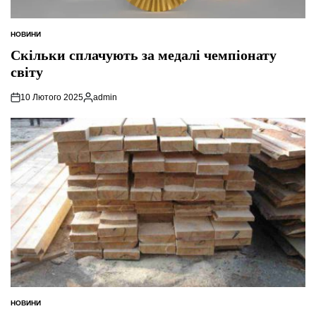
НОВИНИ
ОПУБЛІКУВАТИ
У
Скільки сплачують за медалі чемпіонату
світу
10 Лютого 2025
admin
Опубліковано
НОВИНИ
ОПУБЛІКУВАТИ