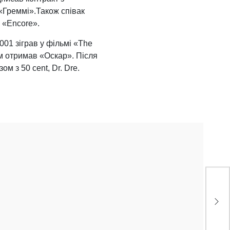
 «Греммі».Також співак
 «Encore».
001 зіграв у фільмі «The
ем отримав «Оскар». Після
м з 50 cent, Dr. Dre.
К