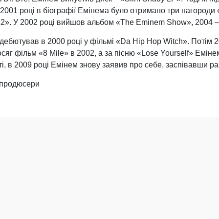
У 2001 році в біографії Емінема було отримано три нагороди
12». У 2002 році вийшов альбом «The Eminem Show», 2004 –
дебютував в 2000 році у фільмі «Da Hip Hop Witch». Потім 2
сяг фільм «8 Mile» в 2002, а за пісню «Lose Yourself» Емін
і, в 2009 році Емінем знову заявив про себе, заспівавши разо
, продюсери