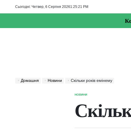
Перейти
Сьогодні: Четвер, 6 Серпня 2026
1
:
25
:
22
PM
до
вмісту
Ко
Домашня
Новини
Скільки років емінему
НОВИНИ
ОПУБЛІКУВАТИ
У
Скільк