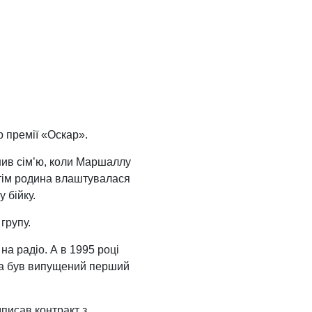
р премії «Оскар».
шив сім’ю, коли Маршаллу
Потім родина влаштувалася
 бійку.
групу.
а радіо. А в 1995 році
рса був випущений перший
дписав контракт з