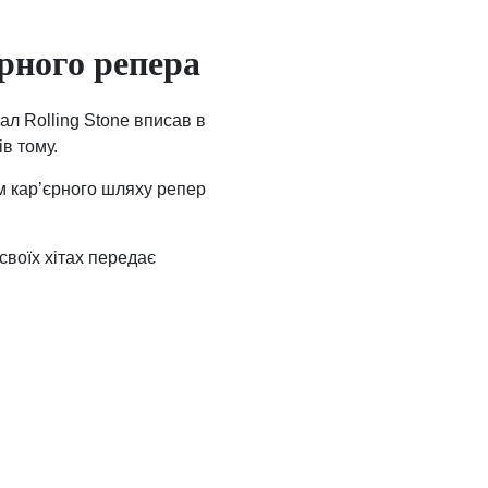
арного репера
л Rolling Stone вписав в
ів тому.
м кар’єрного шляху репер
своїх хітах передає