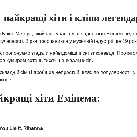
: найкращі хіти і кліпи легенд
Брюс Метерс, який виступає під псевдонімом Емінем, журна
сучасності. Зірка прославився у музичній індустрії ще 19 рок
а пропонуємо згадати найвідоміші пісні виконавця. Протяго
став кумиром сотень тисяч шанувальників.
складній сім’ї і пройшов непростий шлях до популярності, у 
 живе.
йкращі хіти Емінема:
ou Lie ft. Rihanna