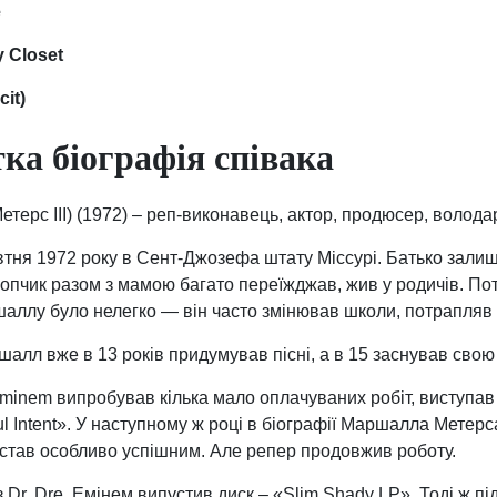
e
y Closet
it)
ка біографія співака
ерс III) (1972) – реп-виконавець, актор, продюсер, волода
тня 1972 року в Сент-Джозефа штату Міссурі. Батько зали
р хлопчик разом з мамою багато переїжджав, жив у родичів. 
шаллу було нелегко — він часто змінював школи, потрапляв у
лл вже в 13 років придумував пісні, а в 15 заснував свою 
minem випробував кілька мало оплачуваних робіт, виступав н
l Intent». У наступному ж році в біографії Маршалла Мете
не став особливо успішним. Але репер продовжив роботу.
Dr. Dre, Емінем випустив диск – «Slim Shady LP». Тоді ж пі