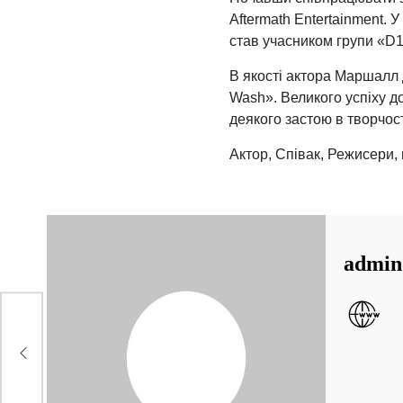
Aftermath Entertainment. 
став учасником групи «D
В якості актора Маршалл 
Wash». Великого успіху до
деякого застою в творчост
Актор, Співак, Режисери
admin