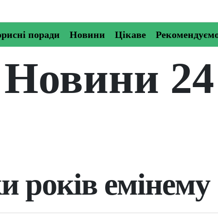
рисні поради
Новини
Цікаве
Рекомендуєм
Новини 24
и років емінему