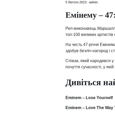
5 Лютого 2023
admin
Емінему – 47
Реп-виконавець Маршалл 
топ-100 великих артистів 
На честь 47-річчя Емінем
здобув безліч нагород і 
Співак, який народився у 
почуття сучасності, у якій
Дивіться на
Eminem – Lose Yourself
Eminem – Love The Way Y