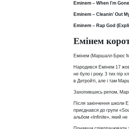
Eminem – When I’m Gon
Eminem – Cleanin’ Out M
Eminem – Rap God (Explic
Емінем корот
Емінем (Маршалл Брюс Мет
Народився Емінем 17 жов
не було і року. З тих пі
в Детройті, але і там Мар
Захопившись репом, Марша
Після закінчення школи E
приєднався до групи «Sou
альбом «Infinite», який 
Почавши співпрацювати з 