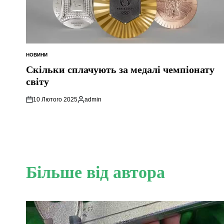
НОВИНИ
ОПУБЛІКУВАТИ
У
Скільки сплачують за медалі чемпіонату
світу
10 Лютого 2025
admin
Опубліковано
Більше від автора