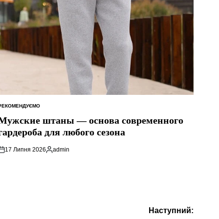
РЕКОМЕНДУЄМО
ОПУБЛІКУВАТИ
У
Мужские штаны — основа современного
гардероба для любого сезона
17 Липня 2026
admin
Опубліковано
Наступний: