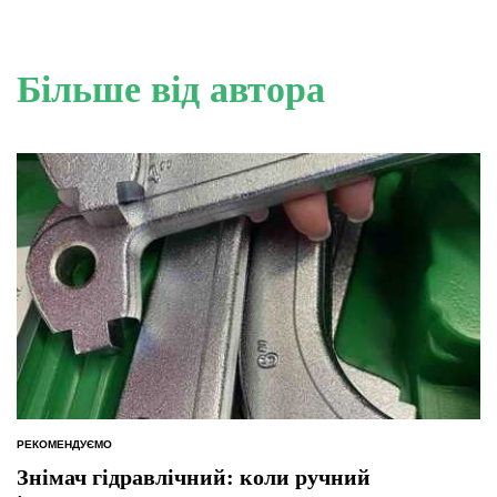
Більше від автора
РЕКОМЕНДУЄМО
ОПУБЛІКУВАТИ
У
Знімач гідравлічний: коли ручний