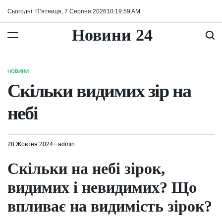
Перейти
Сьогодні: П’ятниця, 7 Серпня 2026
10
:
20
:
00
AM
до
вмісту
Новини 24
НОВИНИ
ОПУБЛІКУВАТИ
У
Скільки видимих зір на
небі
28 Жовтня 2024
admin
Скільки на небі зірок,
видимих і невидимих? Що
впливає на видимість зірок?