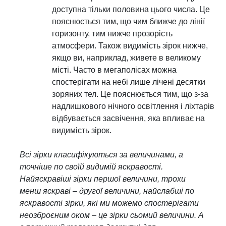
доступна тільки половина цього числа. Це
пояснюється тим, що чим ближче до лінії
горизонту, тим нижче прозорість
атмосфери. Також видимість зірок нижче,
якщо ви, наприклад, живете в великому
місті. Часто в мегаполісах можна
спостерігати на небі лише лічені десятки
зоряних тел. Це пояснюється тим, що з-за
надлишкового нічного освітлення і ліхтарів
відбувається засвічення, яка впливає на
видимість зірок.
Всі зірки класифікуються за величинами, а
точніше по своїй видимій яскравості.
Найяскравіші зірки першої величини, трохи
менш яскраві – другої величини, найслабші по
яскравості зірки, які ми можемо спостерігати
неозброєним оком – це зірки сьомий величини. А