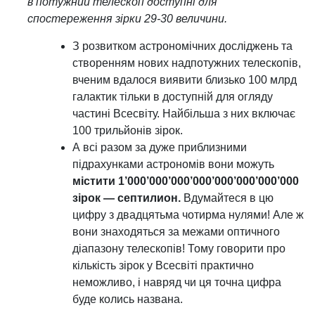
в потужний телескоп доступні для
спостереження зірки 29-30 величини.
З розвитком астрономічних досліджень та
створенням нових надпотужних телескопів,
вченим вдалося виявити близько 100 млрд
галактик тільки в доступній для огляду
частині Всесвіту. Найбільша з них включає
100 трильйонів зірок.
А всі разом за дуже приблизними
підрахунками астрономів вони можуть
містити 1’000’000’000’000’000’000’000’000
зірок — септилион.
Вдумайтеся в цю
цифру з двадцятьма чотирма нулями! Але ж
вони знаходяться за межами оптичного
діапазону телескопів! Тому говорити про
кількість зірок у Всесвіті практично
неможливо, і навряд чи ця точна цифра
буде колись названа.