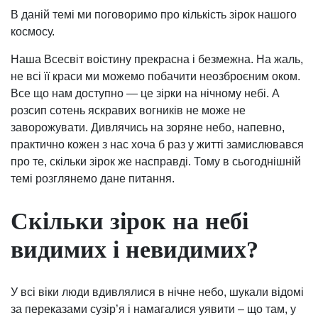
В даній темі ми поговоримо про кількість зірок нашого
космосу.
Наша Всесвіт воістину прекрасна і безмежна. На жаль,
не всі її краси ми можемо побачити неозброєним оком.
Все що нам доступно — це зірки на нічному небі. А
розсип сотень яскравих вогників не може не
заворожувати. Дивлячись на зоряне небо, напевно,
практично кожен з нас хоча б раз у житті замислювався
про те, скільки зірок же насправді. Тому в сьогоднішній
темі розглянемо дане питання.
Скільки зірок на небі
видимих і невидимих?
У всі віки люди вдивлялися в нічне небо, шукали відомі
за переказами сузір’я і намагалися уявити – що там, у