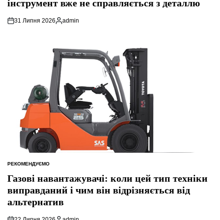
інструмент вже не справляється з деталлю
31 Липня 2026
admin
Опубліковано
РЕКОМЕНДУЄМО
ОПУБЛІКУВАТИ
У
Газові навантажувачі: коли цей тип техніки
виправданий і чим він відрізняється від
альтернатив
22 Липня 2026
admin