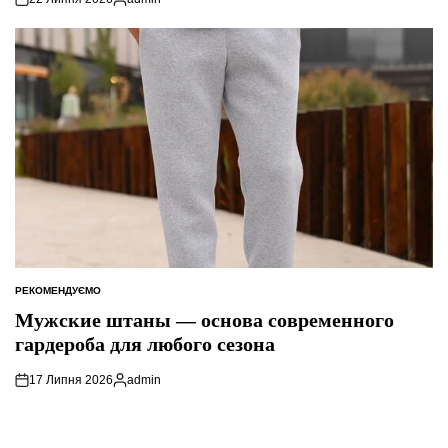
Опубліковано
РЕКОМЕНДУЄМО
ОПУБЛІКУВАТИ
У
Мужские штаны — основа современного
гардероба для любого сезона
17 Липня 2026
admin
Опубліковано