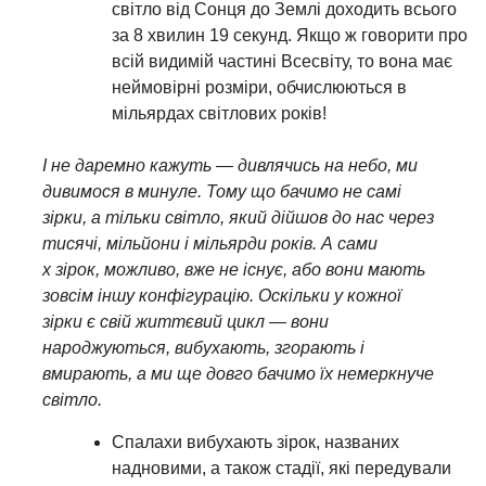
світло від Сонця до Землі доходить всього
за 8 хвилин 19 секунд. Якщо ж говорити про
всій видимій частині Всесвіту, то вона має
неймовірні розміри, обчислюються в
мільярдах світлових років!
І не даремно кажуть — дивлячись на небо, ми
дивимося в минуле. Тому що бачимо не самі
зірки, а тільки світло, який дійшов до нас через
тисячі, мільйони і мільярди років. А сами
х зірок, можливо, вже не існує, або вони мають
зовсім іншу конфігурацію. Оскільки у кожної
зірки є свій життєвий цикл — вони
народжуються, вибухають, згорають і
вмирають, а ми ще довго бачимо їх немеркнуче
світло.
Спалахи вибухають зірок, названих
надновими, а також стадії, які передували