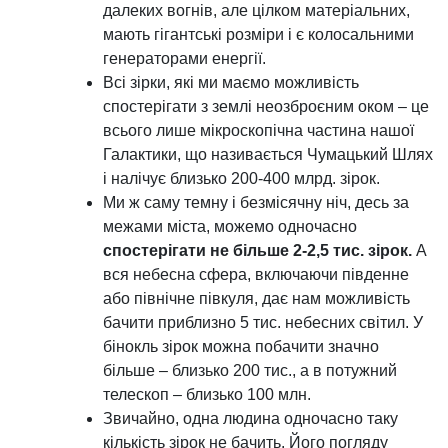
далеких вогнів, але цілком матеріальних,
мають гігантські розміри і є колосальними
генераторами енергії.
Всі зірки, які ми маємо можливість
спостерігати з землі неозброєним оком – це
всього лише мікроскопічна частина нашої
Галактики, що називається Чумацький Шлях
і налічує близько 200-400 млрд. зірок.
Ми ж саму темну і безмісячну ніч, десь за
межами міста, можемо одночасно
спостерігати не більше 2-2,5 тис. зірок.
А
вся небесна сфера, включаючи південне
або північне півкуля, дає нам можливість
бачити приблизно 5 тис. небесних світил. У
бінокль зірок можна побачити значно
більше – близько 200 тис., а в потужний
телескоп – близько 100 млн.
Звичайно, одна людина одночасно таку
кількість зірок не бачить. Його погляду