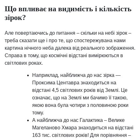
Що впливає на видимість і кількість
зірок?
Але повертаючись до питання – скільки на небі зірок –
треба сказати ще і про те, що спостережувана нами
картина нічного неба далека від реального зображення.
Справа в тому, що космічні відстані вимірюються в
світлових роках.
Наприклад, найближча до нас зірка —
Проксима Центавра знаходиться на
відстані 4,5 світлових років від Землі. Це
означає, що на Землі ми бачимо її такою,
якою вона була чотири з половиною роки
тому.
А найближча до нас Галактика – Велике
Магеланово Хмара знаходиться на відстані
163 тис. світлових років! Для порівняння –