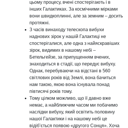
цьому процесу, вчені спостерігають і в
інших Галактиках. За космічними мірками
вони швидкоплинні, але за земним – досить
протяжні.
З часів винаходу телескопа вибухи
наднових зірок у нашій Галактиці не
спостерігалися, але одна з найяскравіших
зірок, видимих в нашому небі –
Бетельгейзе, за припущенням вчених,
знаходиться в стадії, що передує вибуху.
Однак, перебуваючи на відстані в 560
світлових років від Землі, вона бачиться
нам такою, якою вона існувала понад
півтисячі років тому.
Тому цілком можливо, що її давно вже
немає, а найближчим часом ми побачимо
наслідки вибуху, який освітить половину
нашої Галактики і на нашому небі це
відіб’ється появою «другого Сонця». Хоча