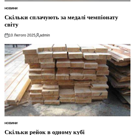
НОВИНИ
ОПУБЛІКУВАТИ
У
Скільки сплачують за медалі чемпіонату
світу
10 Лютого 2025
admin
Опубліковано
НОВИНИ
ОПУБЛІКУВАТИ
У
Скільки рейок в одному кубі