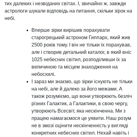
тих далеких і незвіданих світах. І, звичайно ж, завжди
астрологи шукали відповідь на питання, скільки зірок на
небі.
Вперше зірки вирішив порахувати
старогрецький астроном Гиппарх, який жив
2500 років тому. І він не тільки їх порахував,
але і створив детальний каталог, в який вніс
1025 небесних світил, розподіливши їх за
величиною та місцем знаходження на
небосхилі.
І зараз ми знаємо, що зірки існують не тільки
на небі, але й далеко за його межами. А
також розуміємо, що вони утворюють безліч
різних Галактик, а Галактики, в свою чергу,
утворюють Всесвіт, яка нескінченна. Ми з
працею намагаємося це уявити. Наш розум
не в змозі оцінити нескінченність у вигляді
конкретних небесних світил. Нехай навіть і