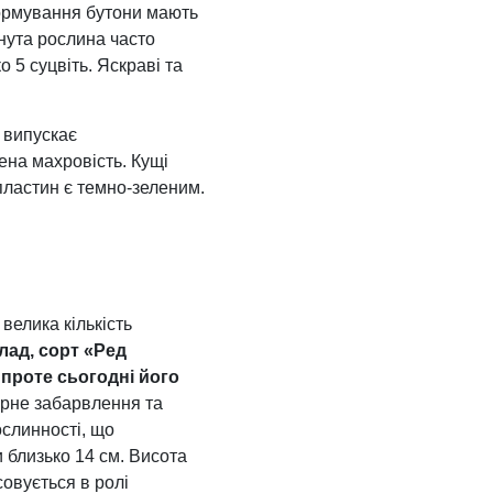
 формування бутони мають
нута рослина часто
 5 суцвіть. Яскраві та
 випускає
ена махровість. Кущі
пластин є темно-зеленим.
велика кількість
лад, сорт «Ред
проте сьогодні його
орне забарвлення та
ослинності, що
и близько 14 см. Висота
овується в ролі