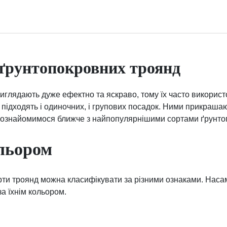
 ґрунтопокровних троянд
иглядають дуже ефектно та яскраво, тому їх часто викорис
 підходять і одиночних, і групових посадок. Ними прикрашают
ознайомимося ближче з найпопулярнішими сортами ґрунто
льором
рти троянд можна класифікувати за різними ознаками. Нас
за їхнім кольором.