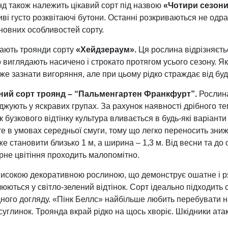
нд також належить цікавий сорт під назвою
«Чотири сезони
иві густо розквітаючі бутони. Останні розкриваються не одр
сновних особливостей сорту.
дають троянди сорту
«Хейдзераум».
Ця рослина відрізняєт
о виглядають насичено і строкато протягом усього сезону. Я
е зазнати вигоряння, але при цьому рідко страждає від бу
ий сорт троянд – “Пальменгартен Франкфурт”.
Рослина
жують у яскравих групах. За рахунок наявності дрібного те
 бузкового відтінку культура вливається в будь-які варіант
е в умовах середньої смуги, тому що легко переносить зни
е становити близько 1 м, а ширина – 1,3 м. Від весни та до
рне цвітіння проходить малопомітно.
високою декоративною рослиною, що демонструє ошатне і ря
юються у світло-зелений відтінок. Сорт ідеально підходить 
дного догляду. «Пінк Беллс» найбільше любить перебувати 
углинок. Троянда вкрай рідко на щось хворіє. Шкідники атак