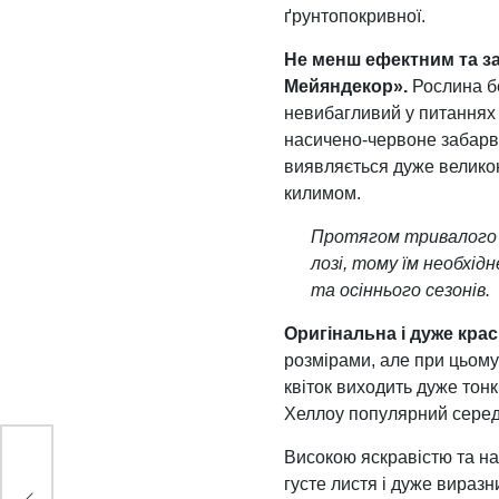
ґрунтопокривної.
Не менш ефектним та з
Мейяндекор».
Рослина бе
невибагливий у питаннях 
насичено-червоне забарвл
виявляється дуже великою
килимом.
Протягом тривалого ч
лозі, тому їм необхі
та осіннього сезонів.
Оригінальна і дуже кра
розмірами, але при цьому
квіток виходить дуже тон
Хеллоу популярний серед 
Високою яскравістю та н
густе листя і дуже виразн