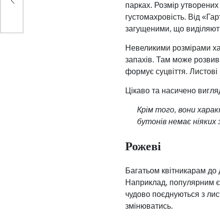
парках. Розмір утворених
густомахровість. Від «Га
загущеними, що виділяют
Невеликими розмірами х
запахів. Там може розвив
формує суцвіття. Листові
Цікаво та насичено вигл
Крім того, вони хара
бутонів немає ніяких 
Рожеві
Багатьом квітникарам до 
Наприклад, популярним 
чудово поєднуються з лис
змінюватись.