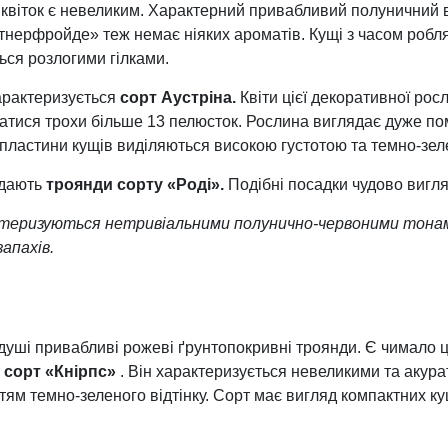
 квіток є невеликим. Характерний привабливий полуничний ві
ртнерфройде» теж немає ніяких ароматів. Кущі з часом робл
ься розлогими гілками.
арактеризується
сорт Аустріна.
Квіти цієї декоративної рос
атися трохи більше 13 пелюсток. Рослина виглядає дуже пом
 пластини кущів виділяються високою густотою та темно-зел
ядають
троянди сорту «Роді».
Подібні посадки чудово вигля
ктеризуються нетривіальними полунично-червоними тонам
запахів.
душі привабливі рожеві ґрунтопокривні троянди. Є чимало ц
є
сорт «Кнірпс»
. Він характеризується невеликими та акур
тям темно-зеленого відтінку. Сорт має вигляд компактних ку