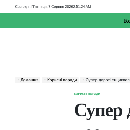
Перейти
Сьогодні: П’ятниця, 7 Серпня 2026
2
:
51
:
25
AM
до
вмісту
Ко
Домашня
Корисні поради
Супер дороті енциклоп
КОРИСНІ ПОРАДИ
ОПУБЛІКУВАТИ
У
Супер 