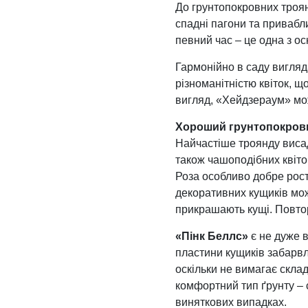
До грунтопокровних троя
спадні пагони та привабл
певний час – це одна з о
Гармонійно в саду вигля
різноманітністю квіток, щ
вигляд, «Хейдзераум» мож
Хороший грунтопокровн
Найчастіше троянду висад
також чашоподібних квіток
Роза особливо добре рост
декоративних кущиків мож
прикрашають кущі. Повто
«Пінк Беллс»
є не дуже 
пластини кущиків забарвл
оскільки не вимагає скла
комфортний тип ґрунту – с
виняткових випадках.