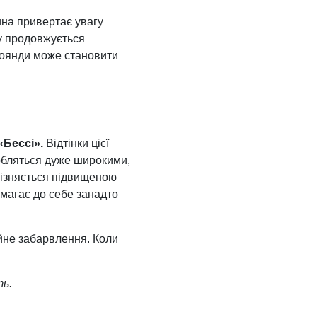
на привертає увагу
ту продовжується
троянди може становити
«Бессі».
Відтінки цієї
робляться дуже широкими,
різняється підвищеною
имагає до себе занадто
йне забарвлення. Коли
ть.