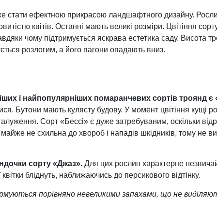
е стати ефектною прикрасою ландшафтного дизайну. Росли
витістю квітів. Останні мають великі розміри. Цвітіння сор
завдяки чому підтримується яскрава естетика саду. Висота 
ється розлогим, а його пагони опадають вниз.
ших і найпопулярніших помаранчевих сортів троянд є 
ися. Бутони мають кулясту будову. У момент цвітіння кущі 
галуження. Сорт «Бессі» є дуже затребуваним, оскільки від
 майже не схильна до хвороб і нападів шкідників, тому не в
ндочки сорту «Джаз».
Для цих рослин характерне незвича
ї квітки бліднуть, наближаючись до персикового відтінку.
рмуються порівняно невеликими запахами, що не виділяю