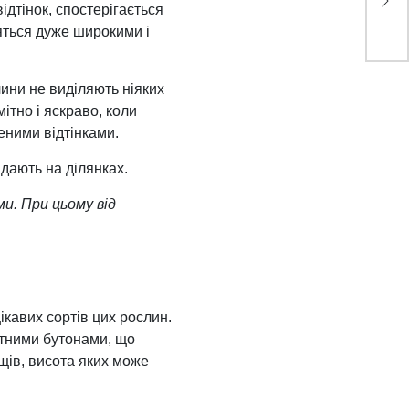
дтінок, спостерігається
яться дуже широкими і
лини не виділяють ніяких
ітно і яскраво, коли
еними відтінками.
дають на ділянках.
и. При цьому від
ікавих сортів цих рослин.
атними бутонами, що
щів, висота яких може