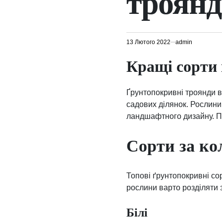
троянд
13 Лютого 2022
admin
Кращі сорти
Ґрунтопокривні троянди в
садових ділянок. Рослини
ландшафтного дизайну. П
Сорти за ко
Топові ґрунтопокривні со
рослини варто розділяти 
Білі