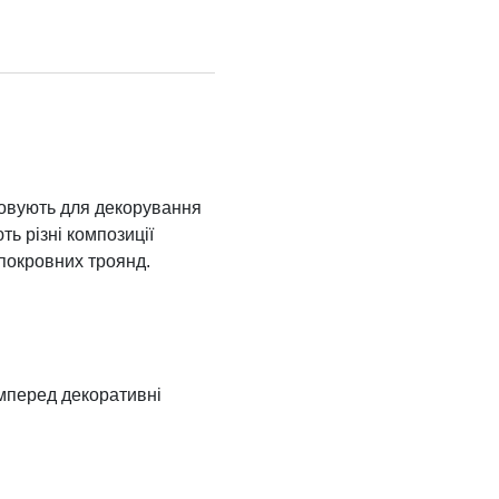
товують для декорування
ь різні композиції
покровних троянд.
амперед декоративні