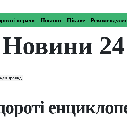
рисні поради
Новини
Цікаве
Рекомендуєм
Новини 24
едія троянд
дороті енциклоп