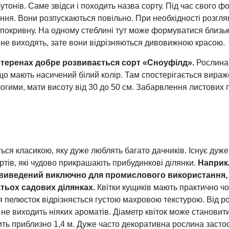
бутонів. Саме звідси і походить назва сорту. Під час свого
ня. Вони розпускаються повільно. При необхідності розгля
покривну. На одному стеблині тут може формуватися близько
ів не виходять, зате вони відрізняються дивовижною красою.
 теренах добре розвивається сорт «Сноуфілд».
Рослина
 що мають насичений білий колір. Там спостерігається вираж
гими, мати висоту від 30 до 50 см. Забарвлення листових 
ся класикою, яку дуже люблять багато дачників. Існує дуже 
тів, які чудово прикрашають прибудинкові ділянки.
Наприк
 виведений виключно для промислового використання, 
тьох садових ділянках.
Квітки кущиків мають практично ч
я пелюсток відрізняється густою махровою текстурою. Від р
 не виходить ніяких ароматів. Діаметр квіток може становит
ть приблизно 1,4 м. Дуже часто декоративна рослина застос