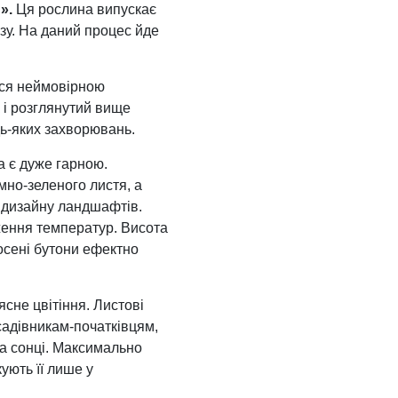
».
Ця рослина випускає
азу. На даний процес йде
ься неймовірною
к і розглянутий вище
дь-яких захворювань.
 є дуже гарною.
мно-зеленого листя, а
и дизайну ландшафтів.
ження температур. Висота
 осені бутони ефектно
сне цвітіння. Листові
садівникам-початківцям,
на сонці. Максимально
ують її лише у