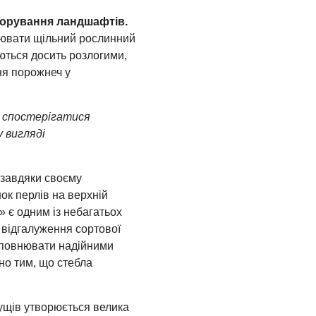
корування ландшафтів.
орювати щільний рослинний
ються досить розлогими,
ня порожнеч у
е спостерігатися
 вигляді
 завдяки своєму
ок перлів на верхній
» є одним із небагатьох
 відгалуження сортової
доповнювати надійними
но тим, що стебла
кущів утворюється велика