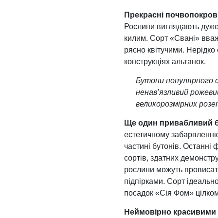
Прекрасні почвопокров
Рослини виглядають дуже 
килим. Сорт «Свані» вваж
рясно квітучими. Нерідко
конструкціях альтанок.
Бутони популярного с
ненав’язливий рожеви
великорозмірних розе
Ще один привабливий бі
естетичному забарвленню.
частині бутонів. Останні
сортів, здатних демонстр
рослини можуть провисати
підпірками. Сорт ідеальн
посадок «Сія Фом» цілком
Неймовірно красивими 