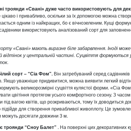
ні троянди «Свані» дуже часто використовують для де
цікаво і привабливо, оскільки за їх допомогою можна ств
ається одним із найкращих, бо є вічнозеленим. Кущі форму
 садівники використовують аналізований сорт для заповнен
орту «Свані» мають виразне біле забарвлення. Іноді мож
й відтінок у центральній частині. Суцвіття формуються у
ток.
лий сорт – “Сіа Фом”.
Він затребуваний серед садівників
 Якщо уважніше придивитися, можна виявити легкий відтін
 формують великорозмірні суцвіття кулястої форми. «Сіа Фом
увати цвітіння протягом усього комфортного сезону. З часом
 під вагою квітів, що розкриваються, тому їх доводиться 
о підійде для створення привабливої живоплоту. Це зумовле
 можуть досягати довжини 3 м.
є троянди “Сноу Балет”
. На поверхні цих декоративних 