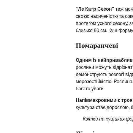
“Ле Катр Сезон”
теж мож
своєю насиченістю та соко
протягом усього сезону, 
близько 80 см. Кущ форму
Помаранчеві
Одним із найпривабливі
рослини можуть відрізнят
демонструють розлогі від
морозостійкістю. Рослина
багато уваги.
Напівмахровими є троя
культура стає дорослою, ї
Квітки на кущиках фо