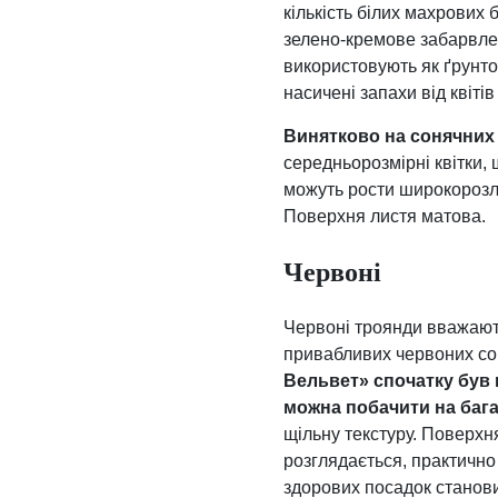
кількість білих махрових 
зелено-кремове забарвлен
використовують як ґрунто
насичені запахи від квіт
Винятково на сонячних
середньорозмірні квітки,
можуть рости широкорозло
Поверхня листя матова.
Червоні
Червоні троянди вважають
привабливих червоних сор
Вельвет» спочатку був
можна побачити на бага
щільну текстуру. Поверхн
розглядається, практично
здорових посадок станови