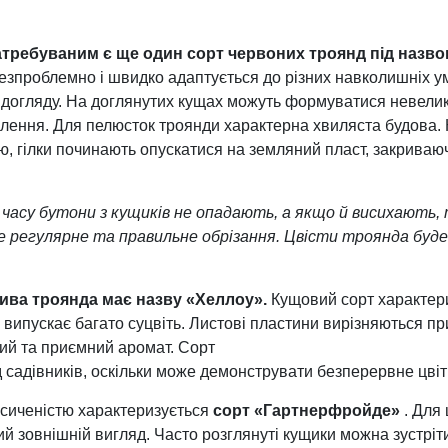
атребуваним є ще один сорт червоних троянд під назв
зпроблемно і швидко адаптується до різних навколишніх у
догляду. На доглянутих кущах можуть формуватися невеликі
ення. Для пелюсток троянди характерна хвиляста будова. Ко
, гілки починають опускатися на земляний пласт, закриваю
асу бутони з кущиків не опадають, а якщо й висихають,
дне регулярне та правильне обрізання. Цвісти троянда бу
сива троянда має назву «Хеллоу».
Кущовий сорт характер
 випускає багато суцвіть. Листові пластини вирізняються п
кий та приємний аромат. Сорт
садівників, оскільки може демонструвати безперервне цвіт
асиченістю характеризується
сорт «Гартнерфройде»
. Для 
ий зовнішній вигляд. Часто розглянуті кущики можна зустріт