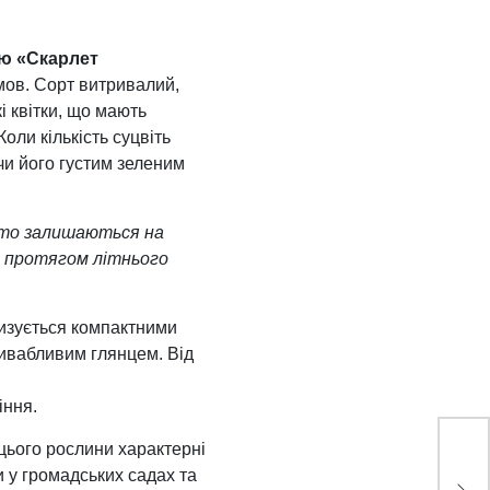
ою «Скарлет
мов. Сорт витривалий,
 квітки, що мають
ли кількість суцвіть
чи його густим зеленим
 то залишаються на
де протягом літнього
изується компактними
ривабливим глянцем. Від
іння.
цього рослини характерні
и у громадських садах та