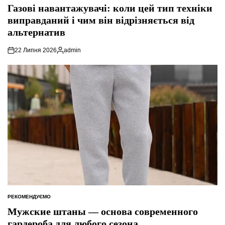
У
Газові навантажувачі: коли цей тип техніки
виправданий і чим він відрізняється від
альтернатив
22 Липня 2026
admin
Опубліковано
РЕКОМЕНДУЄМО
ОПУБЛІКУВАТИ
У
Мужские штаны — основа современного
гардероба для любого сезона