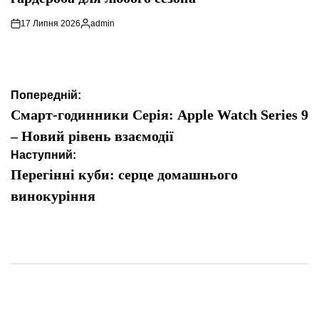
17 Липня 2026
admin
Опубліковано
Навігація
Попередній:
записів
Смарт-годинники Серія: Apple Watch Series 9
– Новий рівень взаємодії
Наступний:
Перегінні куби: серце домашнього
винокуріння