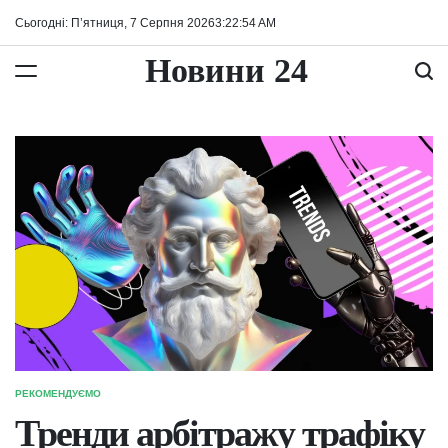
Перейти
Сьогодні: П’ятниця, 7 Серпня 2026
3
:
22
:
54
AM
до
вмісту
Новини 24
РЕКОМЕНДУЄМО
ОПУБЛІКУВАТИ
У
Тренди арбітражу трафіку