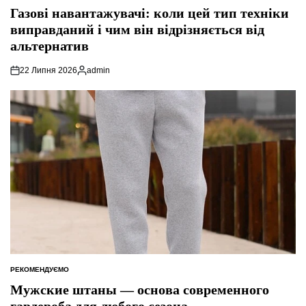
У
Газові навантажувачі: коли цей тип техніки
виправданий і чим він відрізняється від
альтернатив
22 Липня 2026
admin
Опубліковано
РЕКОМЕНДУЄМО
ОПУБЛІКУВАТИ
У
Мужские штаны — основа современного