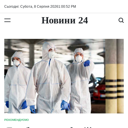
Перейти
Сьогодні: Субота, 8 Серпня 2026
1
:
00
:
53
PM
до
вмісту
Новини 24
РЕКОМЕНДУЄМО
ОПУБЛІКУВАТИ
У