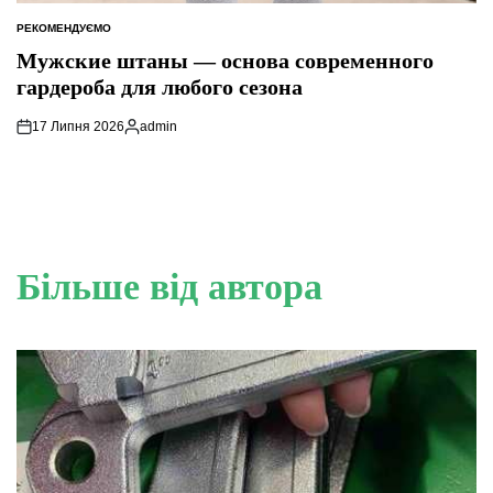
РЕКОМЕНДУЄМО
ОПУБЛІКУВАТИ
У
Мужские штаны — основа современного
гардероба для любого сезона
17 Липня 2026
admin
Опубліковано
Більше від автора