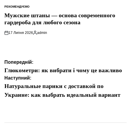
РЕКОМЕНДУЄМО
ОПУБЛІКУВАТИ
У
Мужские штаны — основа современного
гардероба для любого сезона
17 Липня 2026
admin
Опубліковано
Навігація
Попередній:
записів
Глюкометри: як вибрати і чому це важливо
Наступний:
Натуральные парики с доставкой по
Украине: как выбрать идеальный вариант