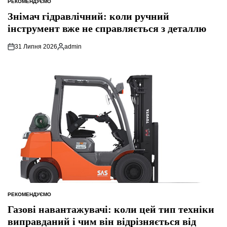
РЕКОМЕНДУЄМО
ОПУБЛІКУВАТИ
У
Знімач гідравлічний: коли ручний
інструмент вже не справляється з деталлю
31 Липня 2026
admin
Опубліковано
РЕКОМЕНДУЄМО
ОПУБЛІКУВАТИ
У
Газові навантажувачі: коли цей тип техніки
виправданий і чим він відрізняється від