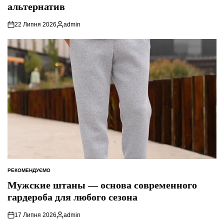
альтернатив
22 Липня 2026
admin
Опубліковано
РЕКОМЕНДУЄМО
ОПУБЛІКУВАТИ
У
Мужские штаны — основа современного
гардероба для любого сезона
17 Липня 2026
admin
Опубліковано