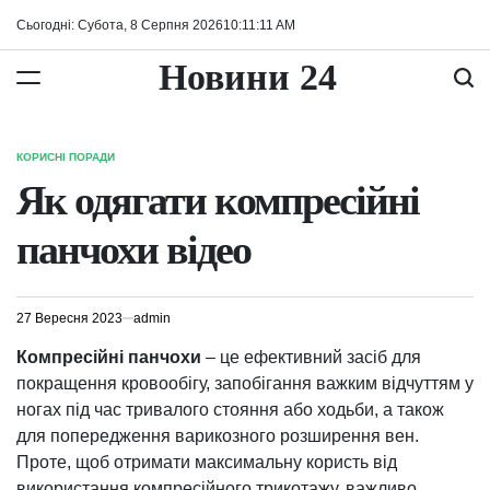
Перейти
Сьогодні: Субота, 8 Серпня 2026
10
:
11
:
12
AM
до
вмісту
Новини 24
КОРИСНІ ПОРАДИ
ОПУБЛІКУВАТИ
У
Як одягати компресійні
панчохи відео
27 Вересня 2023
admin
Компресійні панчохи
– це ефективний засіб для
покращення кровообігу, запобігання важким відчуттям у
ногах під час тривалого стояння або ходьби, а також
для попередження варикозного розширення вен.
Проте, щоб отримати максимальну користь від
використання компресійного трикотажу, важливо