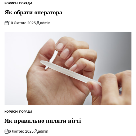
КОРИСНІ ПОРАДИ
ОПУБЛІКУВАТИ
У
Як обрати оператора
10 Лютого 2025
admin
Опубліковано
КОРИСНІ ПОРАДИ
ОПУБЛІКУВАТИ
У
Як правильно пиляти нігті
6 Лютого 2025
admin
Опубліковано