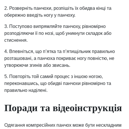
2. Розверніть панчохи, розпішіть їх обидва кінці та
обережно введіть ногу у панчоху.
3. Поступово випрямляйте панчоху, рівномірно
розподіляючи її по нозі, щоб уникнути складок або
стиснення.
4. Впевніться, що п’ятка та п’ятищільник правильно
розташовані, а панчоха покриває ногу повністю, не
утворюючи згинів або звисань.
5. Повторіть той самий процес з іншою ногою,
переконавшись, що обидві панчохи рівномірно та
правильно наділені.
Поради та відеоінструкція
Одягання компресійних панчох може бути нескладним