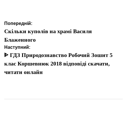
Навігація
Попередній:
записів
Скільки куполів на храмі Василя
Блаженного
Наступний:
ᐈ ГДЗ Природознавство Робочий Зошит 5
клас Коршевнюк 2018 відповіді скачати,
читати онлайн