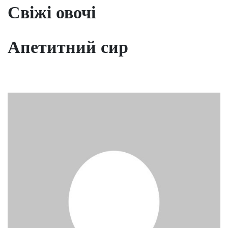
Свіжі овочі
Апетитний сир