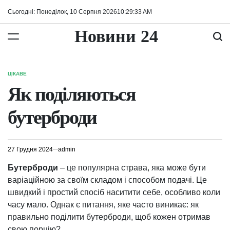
Перейти
Сьогодні: Понеділок, 10 Серпня 2026
10
:
29
:
34
AM
до
вмісту
Новини 24
ЦІКАВЕ
ОПУБЛІКУВАТИ
У
Як поділяються
бутерброди
27 Грудня 2024
admin
Бутерброди
– це популярна страва, яка може бути
варіаційною за своїм складом і способом подачі. Це
швидкий і простий спосіб наситити себе, особливо коли
часу мало. Однак є питання, яке часто виникає: як
правильно поділити бутерброди, щоб кожен отримав
свою порцію?