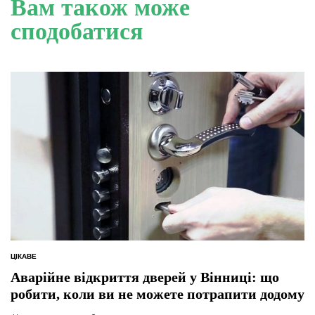
Вам також може
сподобатися
ЦІКАВЕ
ОПУБЛІКУВАТИ
У
Аварійне відкриття дверей у Вінниці: що
робити, коли ви не можете потрапити додому