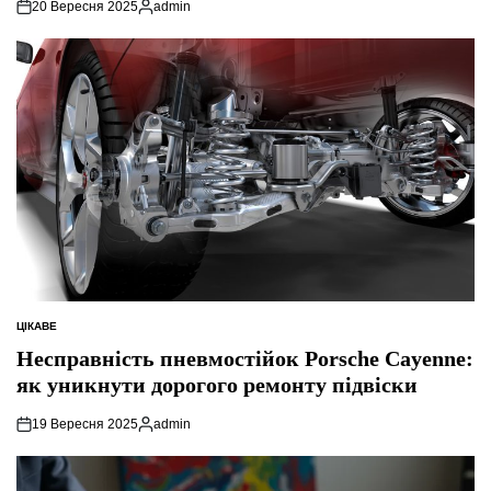
20 Вересня 2025
admin
Опубліковано
ЦІКАВЕ
ОПУБЛІКУВАТИ
У
Несправність пневмостійок Porsche Cayenne:
як уникнути дорогого ремонту підвіски
19 Вересня 2025
admin
Опубліковано