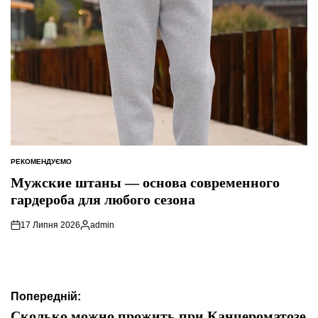
РЕКОМЕНДУЄМО
ОПУБЛІКУВАТИ
У
Мужские штаны — основа современного
гардероба для любого сезона
17 Липня 2026
admin
Опубліковано
Навігація
Попередній:
записів
Сколько можно прожить при Канцероматозе