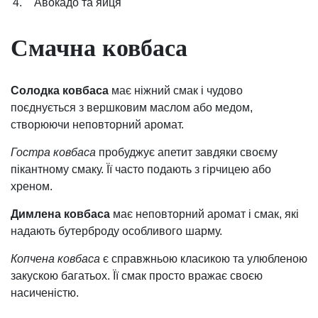
4.
Авокадо та яйця
Смачна ковбаса
Солодка ковбаса
має ніжний смак і чудово
поєднується з вершковим маслом або медом,
створюючи неповторний аромат.
Гостра ковбаса
пробуджує апетит завдяки своєму
пікантному смаку. Її часто подають з гірчицею або
хреном.
Димлена ковбаса
має неповторний аромат і смак, які
надають бутерброду особливого шарму.
Копчена ковбаса
є справжньою класикою та улюбленою
закускою багатьох. Її смак просто вражає своєю
насиченістю.