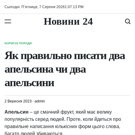
Перейти
Сьогодні: П’ятниця, 7 Серпня 2026
1
:
07
:
14
PM
до
вмісту
Новини 24
КОРИСНІ ПОРАДИ
ОПУБЛІКУВАТИ
У
Як правильно писати два
апельсина чи два
апельсини
2 Вересня 2023
admin
Апельсин
– це смачний фрукт, який має велику
популярність серед людей. Проте, коли йдеться про
правильне написання кількісних форм цього слова,
багато людей збиваються.