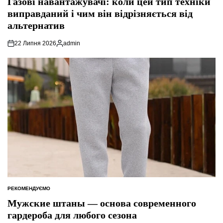
Газові навантажувачі: коли цей тип техніки
виправданий і чим він відрізняється від
альтернатив
22 Липня 2026
admin
Опубліковано
РЕКОМЕНДУЄМО
ОПУБЛІКУВАТИ
У
Мужские штаны — основа современного
гардероба для любого сезона