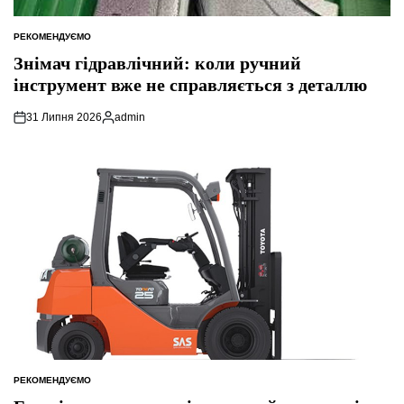
РЕКОМЕНДУЄМО
ОПУБЛІКУВАТИ
У
Знімач гідравлічний: коли ручний
інструмент вже не справляється з деталлю
31 Липня 2026
admin
Опубліковано
РЕКОМЕНДУЄМО
ОПУБЛІКУВАТИ
У