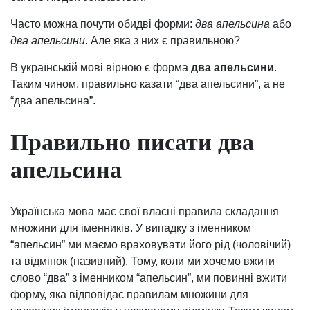
Часто можна почути обидві форми:
два апельсина
або
два апельсини
. Але яка з них є правильною?
В українській мові вірною є форма
два апельсини
.
Таким чином, правильно казати “два апельсини”, а не
“два апельсина”.
Правильно писати два
апельсина
Українська мова має свої власні правила складання
множини для іменників. У випадку з іменником
“апельсин” ми маємо враховувати його рід (чоловічий)
та відмінок (називний). Тому, коли ми хочемо вжити
слово “два” з іменником “апельсин”, ми повинні вжити
форму, яка відповідає правилам множини для