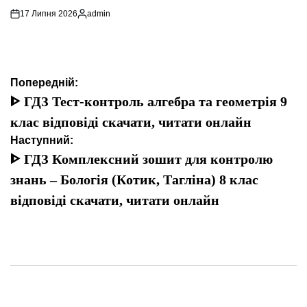
17 Липня 2026
admin
Опубліковано
Навігація
Попередній:
записів
ᐈ ГДЗ Тест-контроль алгебра та геометрія 9
клас відповіді скачати, читати онлайн
Наступний:
ᐈ ГДЗ Комплексний зошит для контролю
знань – Бологія (Котик, Тагліна) 8 клас
відповіді скачати, читати онлайн