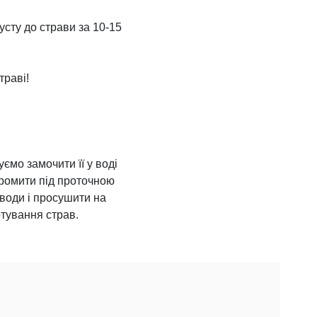
усту до страви за 10-15
траві!
ємо замочити її у воді
промити під проточною
 води і просушити на
тування страв.