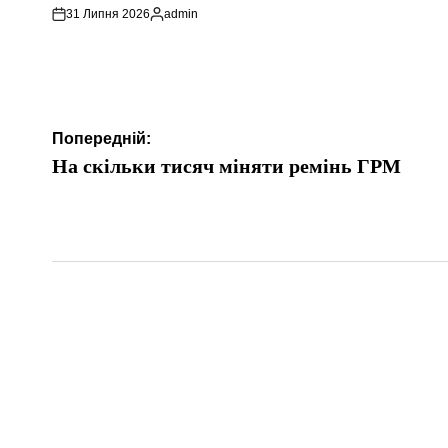
31 Липня 2026
admin
Опубліковано
Навігація
Попередній:
записів
На скільки тисяч міняти ремінь ГРМ