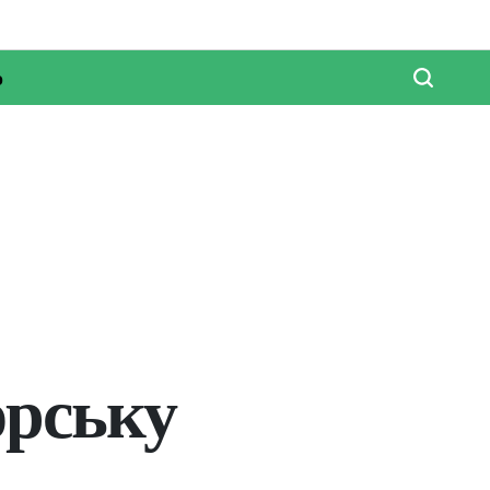
о
орську