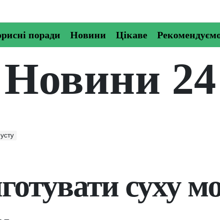
рисні поради
Новини
Цікаве
Рекомендуєм
Новини 24
пусту
готувати суху м