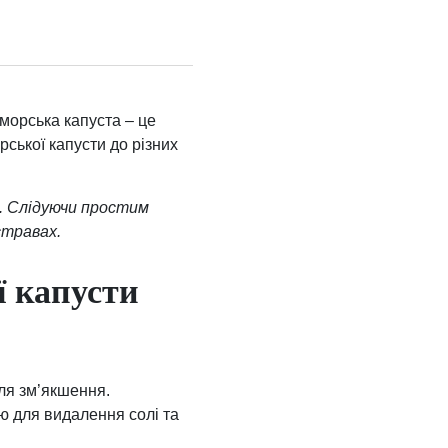
морська капуста – це
ської капусти до різних
и. Слідуючи простим
стравах.
ї капусти
для зм’якшення.
ою для видалення солі та