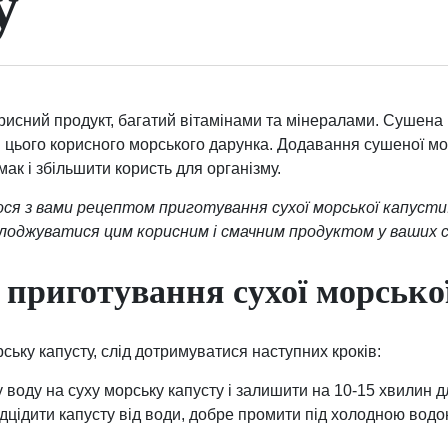
у
рисний продукт, багатий вітамінами та мінералами. Сушена 
я цього корисного морського дарунка. Додавання сушеної мор
мак і збільшити користь для організму.
ося з вами рецептом приготування сухої морської капуст
лоджуватися цим корисним і смачним продуктом у ваших 
з приготування сухої морсько
ську капусту, слід дотримуватися наступних кроків:
 воду на суху морську капусту і залишити на 10-15 хвилин 
ідцідити капусту від води, добре промити під холодною вод