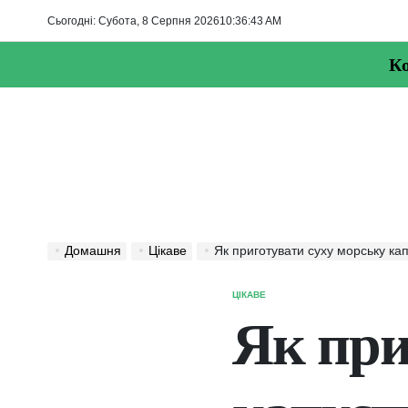
Перейти
Сьогодні: Субота, 8 Серпня 2026
10
:
36
:
44
AM
до
вмісту
Ко
Домашня
Цікаве
Як приготувати суху морську ка
ЦІКАВЕ
ОПУБЛІКУВАТИ
У
Як при