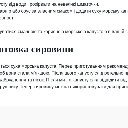
усту від води і розірвати на невеликі шматочки.
арнір або соус за власним смаком і додати суху морську кап
овності.
уватися смачною та корисною морською капустою в вашій с
готовка сировини
ться суха морська капуста. Перед приготуванням рекоменду
щоб вона стала м’якшою. Після цього капусту слід ретельно 
абруднення та пісок. Після миття капусту слід відцідити від
рушнику. Тепер сировину можна використовувати для приго