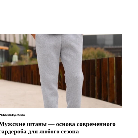
РЕКОМЕНДУЄМО
ОПУБЛІКУВАТИ
У
Мужские штаны — основа современного
гардероба для любого сезона