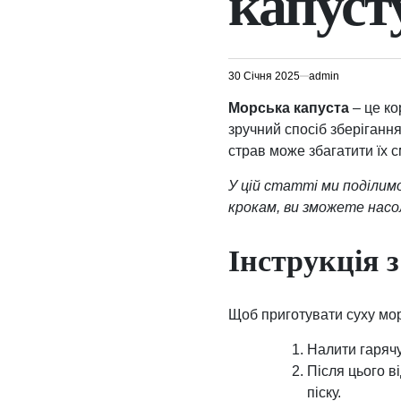
капуст
30 Січня 2025
admin
Морська капуста
– це ко
зручний спосіб зберіганн
страв може збагатити їх с
У цій статті ми поділим
крокам, ви зможете насо
Інструкція 
Щоб приготувати суху мор
Налити гарячу
Після цього в
піску.