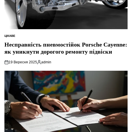
ЦІКАВЕ
ОПУБЛІКУВАТИ
У
Несправність пневмостійок Porsche Cayenne:
як уникнути дорогого ремонту підвіски
19 Вересня 2025
admin
Опубліковано