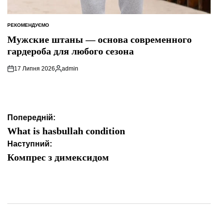
РЕКОМЕНДУЄМО
ОПУБЛІКУВАТИ
У
Мужские штаны — основа современного
гардероба для любого сезона
17 Липня 2026
admin
Опубліковано
Навігація
Попередній:
записів
What is hasbullah condition
Наступний:
Компрес з димексидом