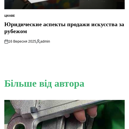
ЦІКАВЕ
ОПУБЛІКУВАТИ
У
Юридические аспекты продажи искусства за
рубежом
16 Вересня 2025
admin
Опубліковано
Більше від автора