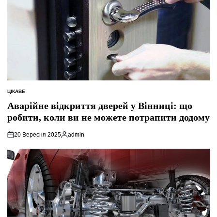
ЦІКАВЕ
ОПУБЛІКУВАТИ
У
Аварійне відкриття дверей у Вінниці: що
робити, коли ви не можете потрапити додому
20 Вересня 2025
admin
Опубліковано