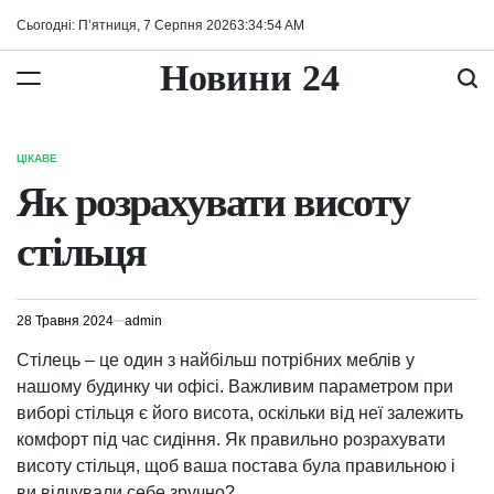
Перейти
Сьогодні: П’ятниця, 7 Серпня 2026
3
:
34
:
55
AM
до
вмісту
Новини 24
ЦІКАВЕ
ОПУБЛІКУВАТИ
У
Як розрахувати висоту
стільця
28 Травня 2024
admin
Стілець – це один з найбільш потрібних меблів у
нашому будинку чи офісі. Важливим параметром при
виборі стільця є його висота, оскільки від неї залежить
комфорт під час сидіння. Як правильно розрахувати
висоту стільця, щоб ваша постава була правильною і
ви відчували себе зручно?