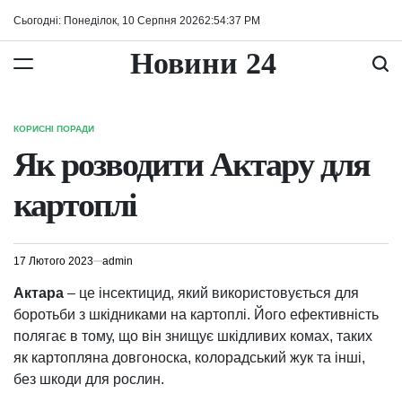
Перейти
Сьогодні: Понеділок, 10 Серпня 2026
2
:
54
:
38
PM
до
вмісту
Новини 24
КОРИСНІ ПОРАДИ
ОПУБЛІКУВАТИ
У
Як розводити Актару для
картоплі
17 Лютого 2023
admin
Актара
– це інсектицид, який використовується для
боротьби з шкідниками на картоплі. Його ефективність
полягає в тому, що він знищує шкідливих комах, таких
як картопляна довгоноска, колорадський жук та інші,
без шкоди для рослин.