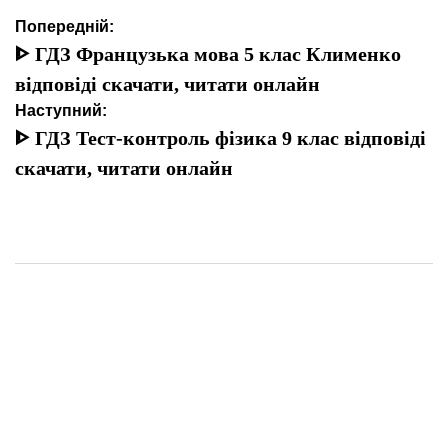
Навігація
Попередній:
записів
ᐈ ГДЗ Французька мова 5 клас Клименко
відповіді скачати, читати онлайн
Наступний:
ᐈ ГДЗ Тест-контроль фізика 9 клас відповіді
скачати, читати онлайн