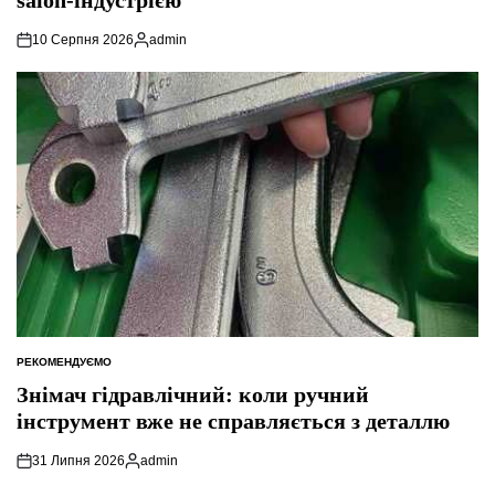
10 Серпня 2026
admin
Опубліковано
РЕКОМЕНДУЄМО
ОПУБЛІКУВАТИ
У
Знімач гідравлічний: коли ручний
інструмент вже не справляється з деталлю
31 Липня 2026
admin
Опубліковано