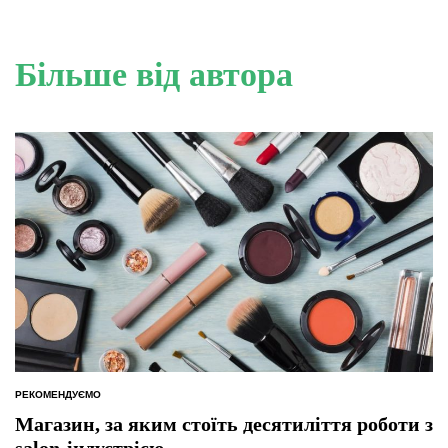
Більше від автора
РЕКОМЕНДУЄМО
ОПУБЛІКУВАТИ
У
Магазин, за яким стоїть десятиліття роботи з
salon-індустрією