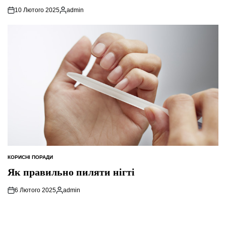
10 Лютого 2025
admin
Опубліковано
КОРИСНІ ПОРАДИ
ОПУБЛІКУВАТИ
У
Як правильно пиляти нігті
6 Лютого 2025
admin
Опубліковано