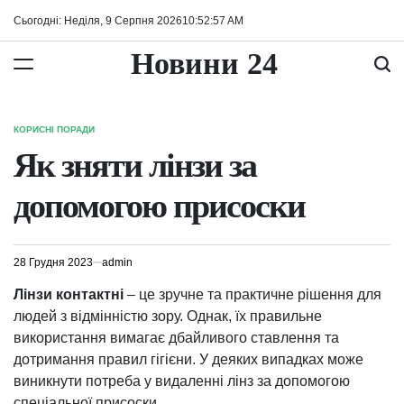
Перейти
Сьогодні: Неділя, 9 Серпня 2026
10
:
52
:
58
AM
до
вмісту
Новини 24
КОРИСНІ ПОРАДИ
ОПУБЛІКУВАТИ
У
Як зняти лінзи за
допомогою присоски
28 Грудня 2023
admin
Лінзи контактні
– це зручне та практичне рішення для
людей з відмінністю зору. Однак, їх правильне
використання вимагає дбайливого ставлення та
дотримання правил гігієни. У деяких випадках може
виникнути потреба у видаленні лінз за допомогою
спеціальної присоски.