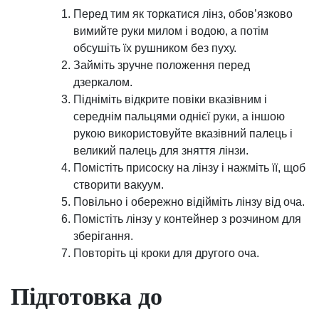
Перед тим як торкатися лінз, обов’язково
вимийте руки милом і водою, а потім
обсушіть їх рушником без пуху.
Займіть зручне положення перед
дзеркалом.
Підніміть відкрите повіки вказівним і
середнім пальцями однієї руки, а іншою
рукою використовуйте вказівний палець і
великий палець для зняття лінзи.
Помістіть присоску на лінзу і нажміть її, щоб
створити вакуум.
Повільно і обережно відійміть лінзу від оча.
Помістіть лінзу у контейнер з розчином для
зберігання.
Повторіть ці кроки для другого оча.
Підготовка до