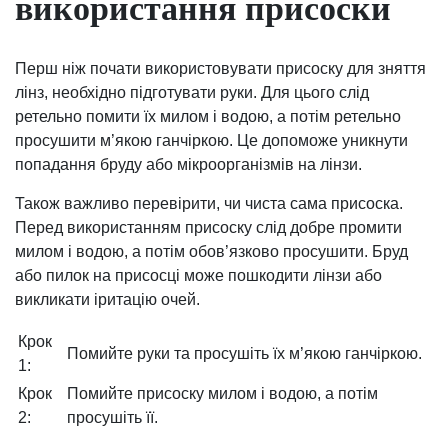
використання присоски
Перш ніж почати використовувати присоску для зняття
лінз, необхідно підготувати руки. Для цього слід
ретельно помити їх милом і водою, а потім ретельно
просушити м’якою ганчіркою. Це допоможе уникнути
попадання бруду або мікроорганізмів на лінзи.
Також важливо перевірити, чи чиста сама присоска.
Перед використанням присоску слід добре промити
милом і водою, а потім обов’язково просушити. Бруд
або пилок на присосці може пошкодити лінзи або
викликати іритацію очей.
Крок
Помийте руки та просушіть їх м’якою ганчіркою.
1:
Крок
Помийте присоску милом і водою, а потім
2:
просушіть її.