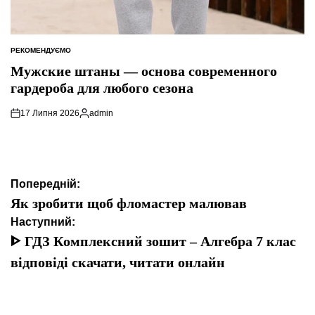
РЕКОМЕНДУЄМО
ОПУБЛІКУВАТИ
У
Мужские штаны — основа современного
гардероба для любого сезона
17 Липня 2026
admin
Опубліковано
Навігація
Попередній:
записів
Як зробити щоб фломастер малював
Наступний:
ᐈ ГДЗ Комплексний зошит – Алгебра 7 клас
відповіді скачати, читати онлайн