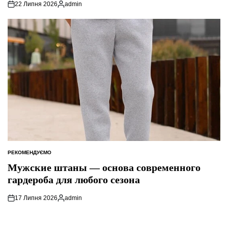
22 Липня 2026
admin
Опубліковано
РЕКОМЕНДУЄМО
ОПУБЛІКУВАТИ
У
Мужские штаны — основа современного
гардероба для любого сезона
17 Липня 2026
admin
Опубліковано