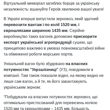
Віртуальний меморіал загиблих борців за українську
незалежність: вшануйте Героїв хвилиною вашої уваги!
В Україні вперше випустили зерновоз, який здатний
перевозити вантаж і по колії 1520 мм, і
єврошляхами шириною 1435 мм
. Серійне
виробництво таких вагонів допоможе
прискорити
експорт української агропродукції
сушею, що
принципово важливо в умовах повномасштабної війни
та обмеженої роботи морських портів.
Унікальний вагон було збудовано
на власних
потужностях “Укрзалізниці”
(УЗ), повідомили в
компанії. Там також показали відео, на якому видно не
лише сам вагон, а й те, як його завантажують
українським зерном:
“Побудували на власних потужностях зерновоз, що
оптимально пристосований для перевезень колією
1520 мм та єврошляхами – 1435 мм. Більшість