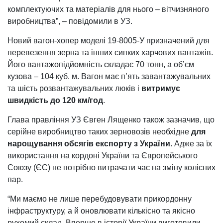
комплектуючих та матеріалів для нього – вітчизняного
виробництва”, – повідомили в УЗ.
Новий вагон-хопер моделі 19-8005-У призначений для
перевезення зерна та інших сипких харчових вантажів.
Його вантажопідйомність складає 70 тонн, а об’єм
кузова – 104 куб. м. Вагон має п’ять завантажувальних
та шість розвантажувальних люків і
витримує
швидкість до 120 км/год
.
Глава правління УЗ Євген Лященко також зазначив, що
серійне виробництво таких зерновозів необхідне
для
нарощування обсягів експорту з України
. Адже за їх
використання на кордоні України та Європейського
Союзу (ЄС) не потрібно витрачати час на зміну колісних
пар.
“Ми маємо не лише перебудовувати прикордонну
інфраструктуру, а й оновлювати кількісно та якісно
рухомий склад. Вперше в історії України виготовили