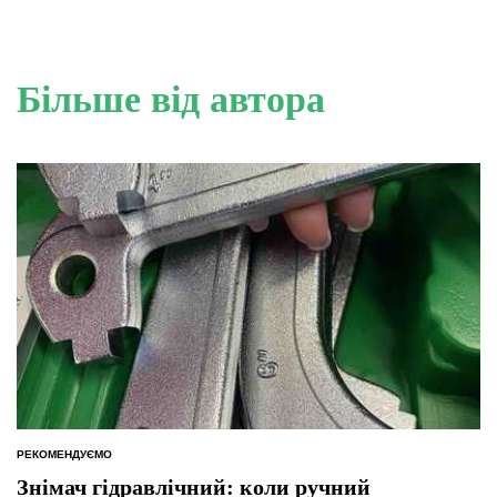
Більше від автора
РЕКОМЕНДУЄМО
ОПУБЛІКУВАТИ
У
Знімач гідравлічний: коли ручний