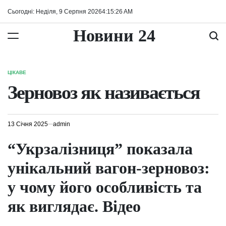
Перейти
Сьогодні: Неділя, 9 Серпня 2026
4
:
15
:
26
AM
до
вмісту
Новини 24
ЦІКАВЕ
ОПУБЛІКУВАТИ
У
Зерновоз як називається
13 Січня 2025
admin
“Укрзалізниця” показала
унікальний вагон-зерновоз:
у чому його особливість та
як виглядає. Відео