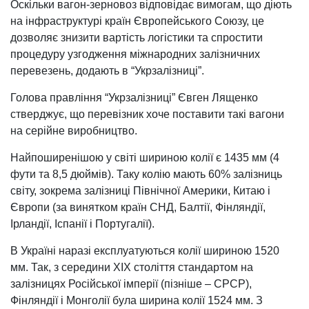
Оскільки вагон-зерновоз відповідає вимогам, що діють
на інфраструктурі країн Європейського Союзу, це
дозволяє знизити вартість логістики та спростити
процедуру узгодження міжнародних залізничних
перевезень, додають в “Укрзалізниці”.
Голова правління “Укрзалізниці” Євген Лященко
стверджує, що перевізник хоче поставити такі вагони
на серійне виробництво.
Найпоширенішою у світі шириною колії є 1435 мм (4
фути та 8,5 дюймів). Таку колію мають 60% залізниць
світу, зокрема залізниці Північної Америки, Китаю і
Європи (за винятком країн СНД, Балтії, Фінляндії,
Ірландії, Іспанії і Португалії).
В Україні наразі експлуатуються колії шириною 1520
мм. Так, з середини XIX століття стандартом на
залізницях Російської імперії (пізніше – СРСР),
Фінляндії і Монголії була ширина колії 1524 мм. З