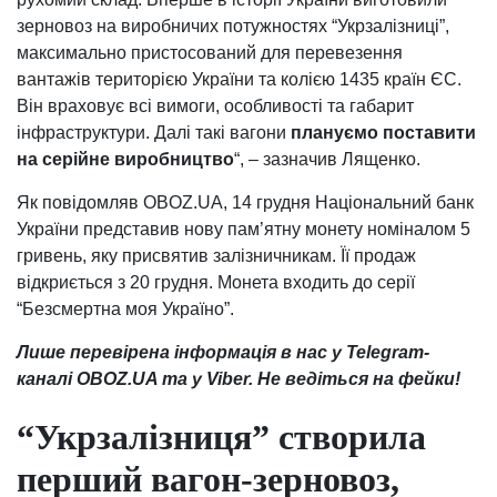
зерновоз на виробничих потужностях “Укрзалізниці”,
максимально пристосований для перевезення
вантажів територією України та колією 1435 країн ЄС.
Він враховує всі вимоги, особливості та габарит
інфраструктури. Далі такі вагони
плануємо поставити
на серійне виробництво
“, – зазначив Лященко.
Як повідомляв OBOZ.UA, 14 грудня Національний банк
України представив нову пам’ятну монету номіналом 5
гривень, яку присвятив залізничникам. Її продаж
відкриється з 20 грудня. Монета входить до серії
“Безсмертна моя Україно”.
Лише перевірена інформація в нас у Telegram-
каналі OBOZ.UA та у Viber. Не ведіться на фейки!
“Укрзалізниця” створила
перший вагон-зерновоз,