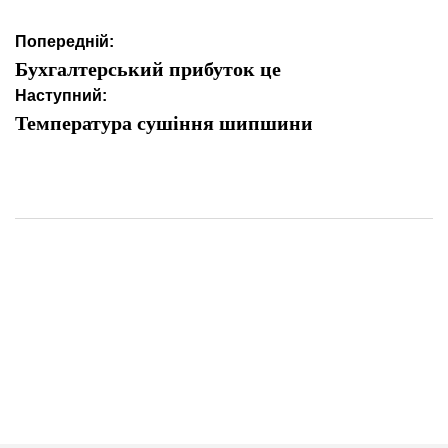
Навігація
Попередній:
записів
Бухгалтерський прибуток це
Наступний:
Температура сушіння шипшини