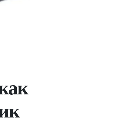
 как
ник