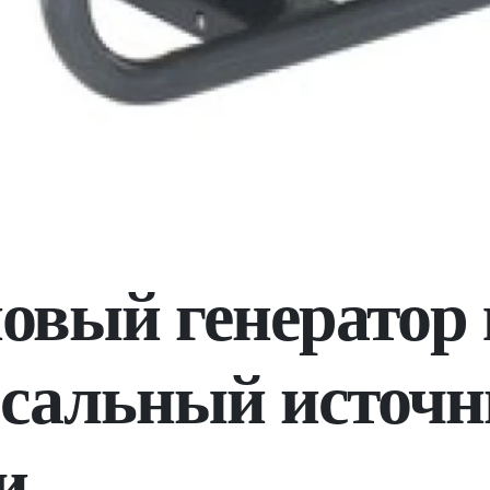
овый генератор
сальный источ
и