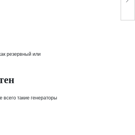
рол
как резервный или
тен
 всего такие генераторы