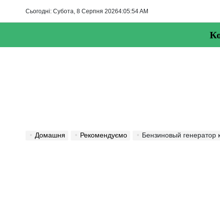
Перейти
Сьогодні: Субота, 8 Серпня 2026
4
:
05
:
55
AM
до
вмісту
Ко
Домашня
Рекомендуємо
Бензиновый генератор 