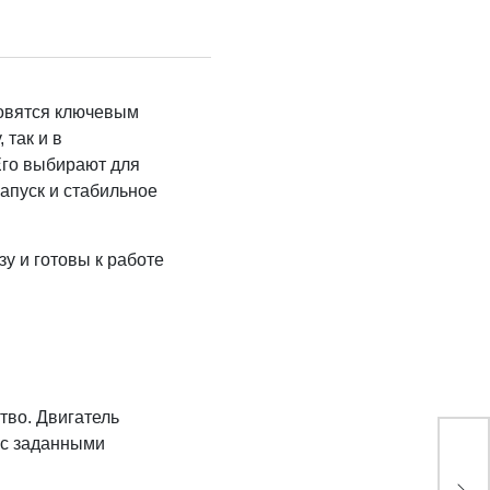
новятся ключевым
 так и в
Его выбирают для
запуск и стабильное
у и готовы к работе
тво. Двигатель
 с заданными
Те