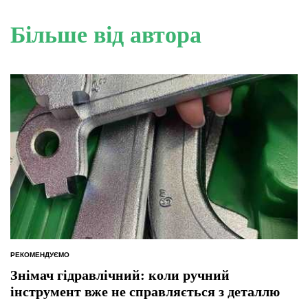
Більше від автора
РЕКОМЕНДУЄМО
ОПУБЛІКУВАТИ
У
Знімач гідравлічний: коли ручний
інструмент вже не справляється з деталлю