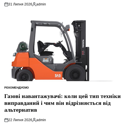
31 Липня 2026
admin
Опубліковано
РЕКОМЕНДУЄМО
ОПУБЛІКУВАТИ
У
Газові навантажувачі: коли цей тип техніки
виправданий і чим він відрізняється від
альтернатив
22 Липня 2026
admin
Опубліковано