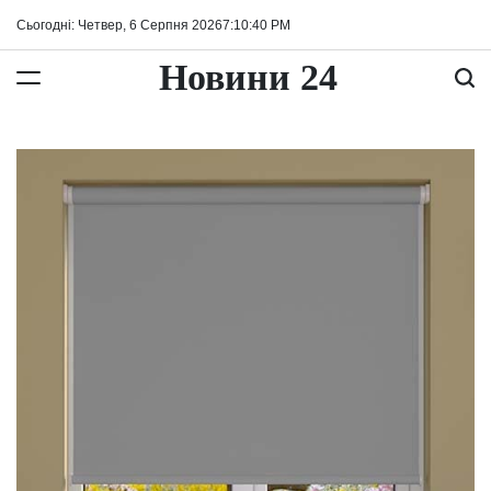
Перейти
Сьогодні: Четвер, 6 Серпня 2026
7
:
10
:
41
PM
до
вмісту
Новини 24