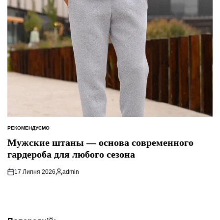
РЕКОМЕНДУЄМО
ОПУБЛІКУВАТИ
У
Мужские штаны — основа современного
гардероба для любого сезона
17 Липня 2026
admin
Опубліковано