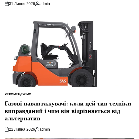
31 Липня 2026
admin
Опубліковано
РЕКОМЕНДУЄМО
ОПУБЛІКУВАТИ
У
Газові навантажувачі: коли цей тип техніки
виправданий і чим він відрізняється від
альтернатив
22 Липня 2026
admin
Опубліковано