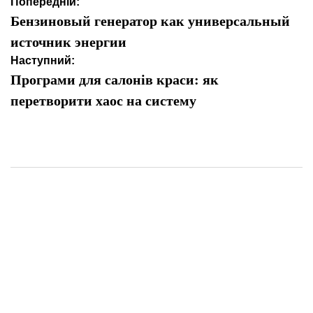
Навігація
Попередній:
записів
Бензиновый генератор как универсальный
источник энергии
Наступний:
Програми для салонів краси: як
перетворити хаос на систему