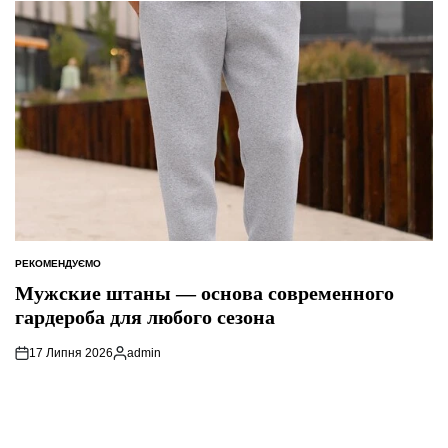
РЕКОМЕНДУЄМО
ОПУБЛІКУВАТИ
У
Мужские штаны — основа современного
гардероба для любого сезона
17 Липня 2026
admin
Опубліковано