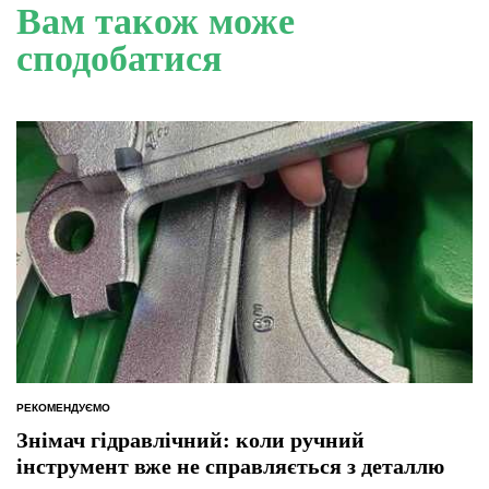
Вам також може
сподобатися
РЕКОМЕНДУЄМО
ОПУБЛІКУВАТИ
У
Знімач гідравлічний: коли ручний
інструмент вже не справляється з деталлю