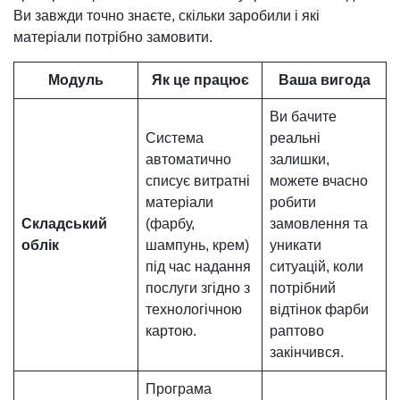
Ви завжди точно знаєте, скільки заробили і які
матеріали потрібно замовити.
Модуль
Як це працює
Ваша вигода
Ви бачите
Система
реальні
автоматично
залишки,
списує витратні
можете вчасно
матеріали
робити
Складський
(фарбу,
замовлення та
облік
шампунь, крем)
уникати
під час надання
ситуацій, коли
послуги згідно з
потрібний
технологічною
відтінок фарби
картою.
раптово
закінчився.
Програма