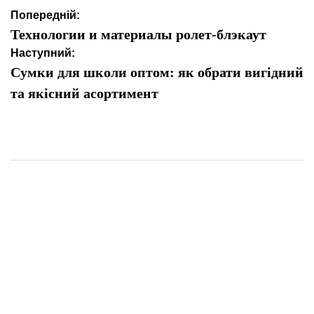
Навігація
Попередній:
записів
Технологии и материалы ролет-блэкаут
Наступний:
Сумки для школи оптом: як обрати вигідний
та якісний асортимент