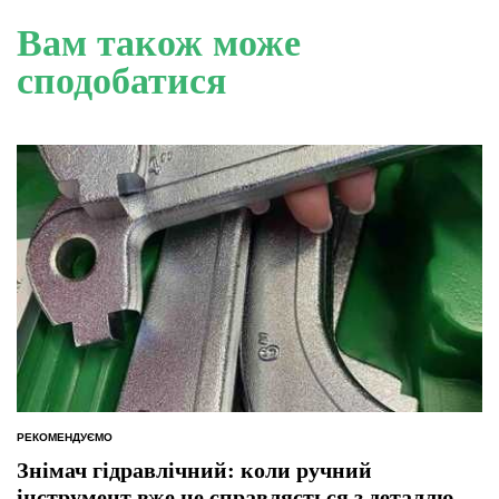
Вам також може
сподобатися
РЕКОМЕНДУЄМО
ОПУБЛІКУВАТИ
У
Знімач гідравлічний: коли ручний
інструмент вже не справляється з деталлю