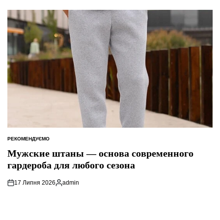
РЕКОМЕНДУЄМО
ОПУБЛІКУВАТИ
У
Мужские штаны — основа современного
гардероба для любого сезона
17 Липня 2026
admin
Опубліковано