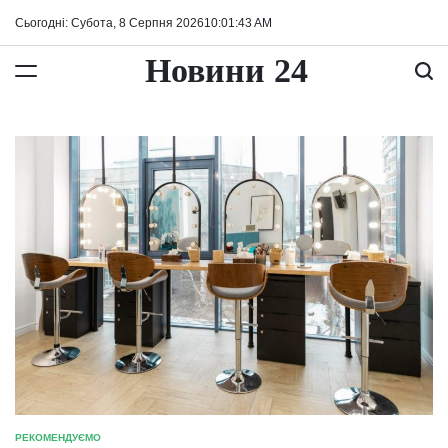
Перейти
Сьогодні: Субота, 8 Серпня 2026
10
:
01
:
44
AM
до
вмісту
Новини 24
РЕКОМЕНДУЄМО
ОПУБЛІКУВАТИ