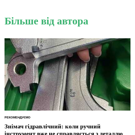
Більше від автора
РЕКОМЕНДУЄМО
ОПУБЛІКУВАТИ
У
Знімач гідравлічний: коли ручний
інструмент вже не справляється з деталлю