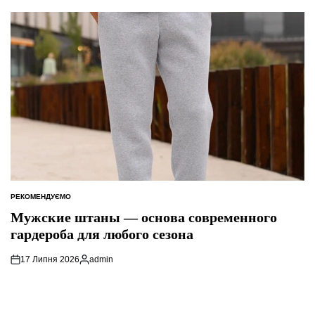
РЕКОМЕНДУЄМО
ОПУБЛІКУВАТИ
У
Мужские штаны — основа современного
гардероба для любого сезона
17 Липня 2026
admin
Опубліковано