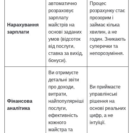
автоматично
Процес
розраховує
розрахунку стає
зарплату
прозорим і
Нарахування
майстрів на
займає кілька
зарплати
основі заданих
хвилин, а не
умов (відсоток
годин. Зникають
від послуги,
суперечки та
ставка за вихід,
непорозуміння.
бонуси).
Ви отримуєте
детальні звіти
про доходи,
Ви приймаєте
витрати,
управлінські
Фінансова
найпопулярніші
рішення на
аналітика
послуги,
основі реальних
ефективність
цифр, а не
кожного
інтуїції.
майстра та