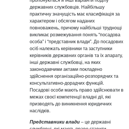
пропонуються й інші варіанти поділу
державних службовців. Найбільшу
практичну значущість має класифікація за
характером і обсягом наданих
повноважень, причому найбільші труднощі
викликає розмежування понять “посадова
особа” і “представник влади”. До посадових
осіб належать керівники та заступники
керівників державних органів та їх апарату,
інші державні службовці, на яких
законодавчими актами покладено
здійснення організаційно-розпорядчих та
консультативно-дорадчих функцій.
Посадові особи мають право здійснювати в
межах своєї компетенції владні дії, які
призводять до виникнення юридичних
наслідків.
Представники влади
– це державні
службовці, які мають право ставити