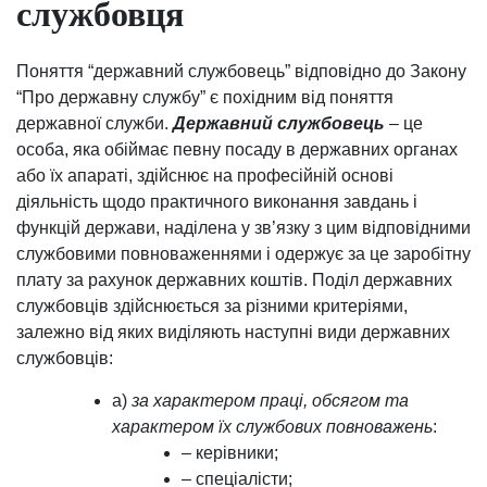
службовця
Поняття “державний службовець” відповідно до Закону
“Про державну службу” є похідним від поняття
державної служби.
Державний службовець
– це
особа, яка обіймає певну посаду в державних органах
або їх апараті, здійснює на професійній основі
діяльність щодо практичного виконання завдань і
функцій держави, наділена у зв’язку з цим відповідними
службовими повноваженнями і одержує за це заробітну
плату за рахунок державних коштів. Поділ державних
службовців здійснюється за різними критеріями,
залежно від яких виділяють наступні види державних
службовців:
а)
за характером праці, обсягом та
характером їх службових повноважень
:
– керівники;
– спеціалісти;