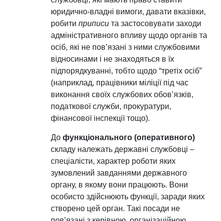
юридично-владні вимоги, давати вказівки,
робити
приписи
та застосовувати заходи
адміністративного впливу щодо органів та
осіб, які не пов’язані з ними службовими
відносинами і не знаходяться в їх
підпорядкуванні, тобто щодо “третіх осіб”
(наприклад, працівники міліції під час
виконання своїх службових обов’язків,
податкової служби, прокуратури,
фінансової інспекції тощо).
До
функціонального (оперативного)
складу належать державні службовці –
спеціалісти, характер роботи яких
зумовлений завданнями державного
органу, в якому вони працюють. Вони
особисто здійснюють функції, заради яких
створено цей орган. Такі посади не
пов’язані з керівною, організаційною