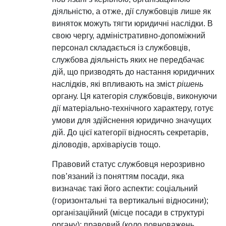
діяльністю, а отже, дії службовців лише як
виняток можуть тягти юридичні наслідки. В
свою чергу, адміністративно-допоміжний
персонал складається із службовців,
службова діяльність яких не передбачає
дій, що призводять до настання юридичних
наслідків, які впливають на зміст
рішень
органу. Ця категорія службовців, виконуючи
дії матеріально-технічного характеру, готує
умови для здійснення юридично значущих
дій. До цієї категорії відносять секретарів,
діловодів, архіваріусів тощо.
Правовий статус службовця нерозривно
пов’язаний із поняттям посади, яка
визначає такі його аспекти: соціальний
(горизонтальні та вертикальні відносини);
організаційний (місце посади в структурі
органу); правовий (коло повноважень,