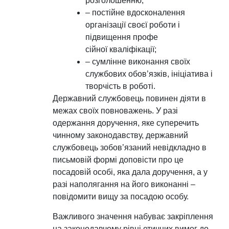
розголошенню;
– постійне вдосконалення
організації своєї роботи і
підвищення профе
сійної кваліфікації;
– сумлінне виконання своїх
службових обов’язків, ініціатива і
творчість в роботі.
Державний службовець повинен діяти в
межах своїх повноважень. У разі
одержання доручення, яке суперечить
чинному законодавству, державний
службовець зобов’язаний невідкладно в
письмовій формі доповісти про це
посадовій особі, яка дала доручення, а у
разі наполягання на його виконанні –
повідомити вищу за посадою особу.
Важливого значення набуває закріплення
на законодавчому рівні етичних вимог до