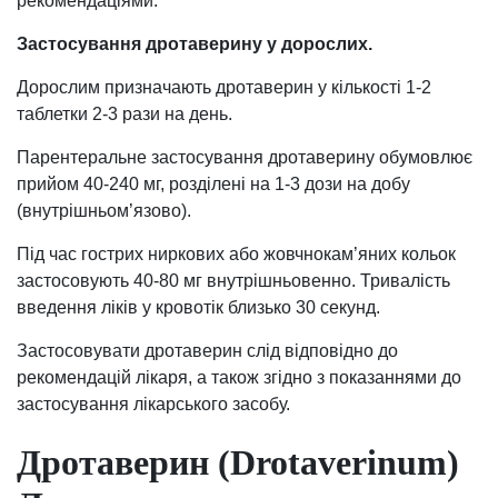
рекомендаціями.
Застосування дротаверину у дорослих.
Дорослим призначають дротаверин у кількості 1-2
таблетки 2-3 рази на день.
Парентеральне застосування дротаверину обумовлює
прийом 40-240 мг, розділені на 1-3 дози на добу
(внутрішньом’язово).
Під час гострих ниркових або жовчнокам’яних кольок
застосовують 40-80 мг внутрішньовенно. Тривалість
введення ліків у кровотік близько 30 секунд.
Застосовувати дротаверин слід відповідно до
рекомендацій лікаря, а також згідно з показаннями до
застосування лікарського засобу.
Дротаверин (Drotaverinum)