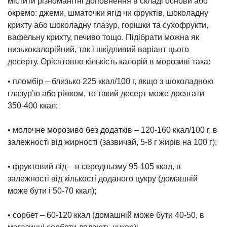
містити різноманітні доповнення в складі основи або
окремо: джеми, шматочки ягід чи фруктів, шоколадну
крихту або шоколадну глазур, горішки та сухофрукти,
вафельну крихту, печиво тощо. Підібрати можна як
низькокалорійний, так і шкідливий варіант цього
десерту. Орієнтовно кількість калорій в морозиві така:
• пломбір – близько 225 ккал/100 г, якщо з шоколадною
глазур’ю або ріжком, то такий десерт може досягати
350-400 ккал;
• молочне морозиво без додатків – 120-160 ккал/100 г, в
залежності від жирності (зазвичай, 5-8 г жирів на 100 г);
• фруктовий лід – в середньому 95-105 ккал, в
залежності від кількості доданого цукру (домашній
може бути і 50-70 ккал);
• сорбет – 60-120 ккал (домашній може бути 40-50, в