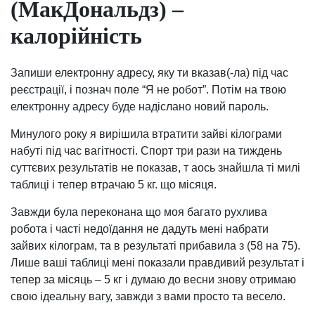
(МакДональдз) –
калорійність
Запиши електронну адресу, яку ти вказав(-ла) під час
реєстрації, і познач поле “Я не робот”. Потім на твою
електронну адресу буде надіслано новий пароль.
Минулого року я вирішила втратити зайві кілограми
набуті під час вагітності. Спорт три рази на тиждень
суттєвих результатів не показав, т аось знайшла ті милі
таблиці і тепер втрачаю 5 кг. що місяця.
Завжди була переконана що моя багато рухлива
робота і часті недоїдання не дадуть мені набрати
зайвих кілограм, та в результаті прибавила з (58 на 75).
Лише ваші таблиці мені показали правдивий результат і
тепер за місяць – 5 кг і думаю до весни знову отримаю
свою ідеальну вагу, завжди з вами просто та весело.