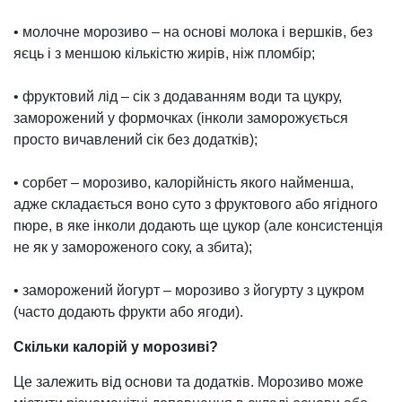
• молочне морозиво – на основі молока і вершків, без
яєць і з меншою кількістю жирів, ніж пломбір;
• фруктовий лід – сік з додаванням води та цукру,
заморожений у формочках (інколи заморожується
просто вичавлений сік без додатків);
• сорбет – морозиво, калорійність якого найменша,
адже складається воно суто з фруктового або ягідного
пюре, в яке інколи додають ще цукор (але консистенція
не як у замороженого соку, а збита);
• заморожений йогурт – морозиво з йогурту з цукром
(часто додають фрукти або ягоди).
Скільки калорій у морозиві?
Це залежить від основи та додатків. Морозиво може