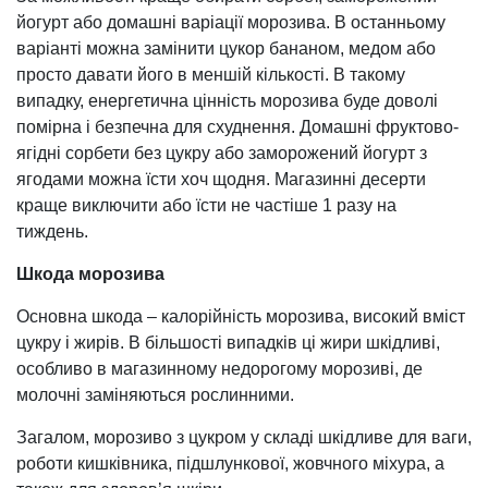
йогурт або домашні варіації морозива. В останньому
варіанті можна замінити цукор бананом, медом або
просто давати його в меншій кількості. В такому
випадку, енергетична цінність морозива буде доволі
помірна і безпечна для схуднення. Домашні фруктово-
ягідні сорбети без цукру або заморожений йогурт з
ягодами можна їсти хоч щодня. Магазинні десерти
краще виключити або їсти не частіше 1 разу на
тиждень.
Шкода морозива
Основна шкода – калорійність морозива, високий вміст
цукру і жирів. В більшості випадків ці жири шкідливі,
особливо в магазинному недорогому морозиві, де
молочні заміняються рослинними.
Загалом, морозиво з цукром у складі шкідливе для ваги,
роботи кишківника, підшлункової, жовчного міхура, а