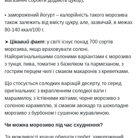
магазинні сорбети додають цукор);
• заморожений йогурт – калорійність такого морозива
також залежить від вмісту цукру, але, зазвичай, в межах
80-140 ккал/100 г.
➤
Цікавий факт
: у світі існує понад 700 сортів
морозива, якщо враховувати солоні.
Найоригінальнішими солоними варіантами є морозиво
з тунця, пива, томатне з базиліком та пармезаном, з
гострим перцем чилі і смаком макаронів з креветками.
Що стосується солодких варіацій десерту, то серед
оригінальних: з вкрапленням солодкої вати і
маршмелоу, з їстівними квітами, чорне морозиво з
солоною карамеллю, зі смаком авокадо та шоколадне
морозиво з бурбоном і сушеною журавлиною.
Чи можна морозиво під час схуднення?
За можливості краще обирати сорбет, заморожений