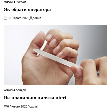
КОРИСНІ ПОРАДИ
ОПУБЛІКУВАТИ
У
Як обрати оператора
10 Лютого 2025
admin
Опубліковано
КОРИСНІ ПОРАДИ
ОПУБЛІКУВАТИ
У
Як правильно пиляти нігті
6 Лютого 2025
admin
Опубліковано