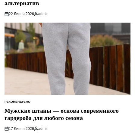
альтернатив
22 Липня 2026
admin
Опубліковано
РЕКОМЕНДУЄМО
ОПУБЛІКУВАТИ
У
Мужские штаны — основа современного
гардероба для любого сезона
17 Липня 2026
admin
Опубліковано