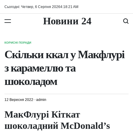
Перейти
Сьогодні: Четвер, 6 Серпня 2026
4
:
18
:
22
AM
до
вмісту
Новини 24
КОРИСНІ ПОРАДИ
ОПУБЛІКУВАТИ
У
Скільки ккал у Макфлурі
з карамеллю та
шоколадом
12 Вересня 2022
admin
МакФлурі Кіткат
шоколадний McDonald’s