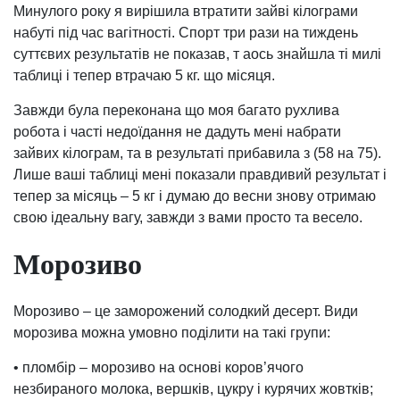
Минулого року я вирішила втратити зайві кілограми
набуті під час вагітності. Спорт три рази на тиждень
суттєвих результатів не показав, т аось знайшла ті милі
таблиці і тепер втрачаю 5 кг. що місяця.
Завжди була переконана що моя багато рухлива
робота і часті недоїдання не дадуть мені набрати
зайвих кілограм, та в результаті прибавила з (58 на 75).
Лише ваші таблиці мені показали правдивий результат і
тепер за місяць – 5 кг і думаю до весни знову отримаю
свою ідеальну вагу, завжди з вами просто та весело.
Морозиво
Морозиво – це заморожений солодкий десерт. Види
морозива можна умовно поділити на такі групи:
• пломбір – морозиво на основі коров’ячого
незбираного молока, вершків, цукру і курячих жовтків;