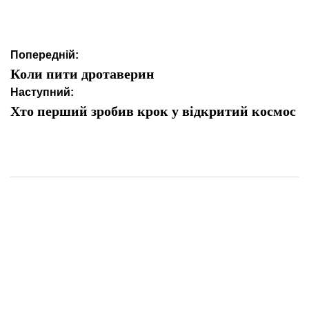
Навігація
Попередній:
записів
Коли пити дротаверин
Наступний:
Хто перший зробив крок у відкритий космос