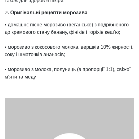
також для здоров’я шкіри.
♨
Оригінальні рецепти морозива
• домашнє пісне морозиво (веганське) з подрібненого
до кремового стану банану, фініків і горіхів кеш’ю;
• морозиво з кокосового молока, вершків 10% жирності,
соку і шматочків ананасів;
• морозиво з молока, полуниць (в пропорції 1:1), свіжої
м’яти та меду.