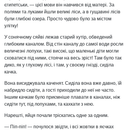
єгипетськи, — цієї мови він навчився від матері. За
полями та луками йшли великі ліси, а в гущавині лісів
були глибокі озера. Просто чудово було за містом
улітку!
У сонячному сяйві лежав старий хутір, обведений
глибоким каналом. Від стін каналу до самої води росли
величезні лопухи, такі високі, що маленькі діти могли
сховатися під ними, стоячи на весь зріст! Там було так
дико, як у глухому лісі, і там, у своєму гнізді, сиділа
качка.
Вона висиджувала каченят. Сиділа вона вже давно, їй
набридло сидіти, а гості приходили до неї не часто.
Іншим качкам було приємніше плавати в каналах, ніж
сидіти тут, під лопухами, та кахкати з нею.
Нарешті, яйця почали тріскатись одне за одним.
— Піп-піп! — почулося звідти, і всі жовтки в яєчках