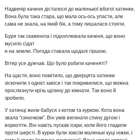
Надвечір каченя дісталося до маленької вбогої хатинки.
Вона була така стара, що мала ось-ось упасти, але
сама не знала, на який бік, а тому лишалася стояти.
Буря так скаженіла і підхоплювала каченя, що воно
мусило сідат
и на землю. Погода ставала щодалі гіршою.
Вітер усе дужчав. Що було робити каченяті?
На щастя, воно помітило, що дверцята хатинки
зіскочили з однієї завіси і так покривилися, що можна
прослизнути крізь щілину до кімнати. Так воно й
зробило.
У хатинці жили бабуся з котом та куркою. Кота вона
звала “синочком”. Він умів вигинати спину дугою і
воркотіти. Він навіть пускав іскри, коли його гладили
проти шерсті. В курки були зовсім маленькі куці ніжки, і