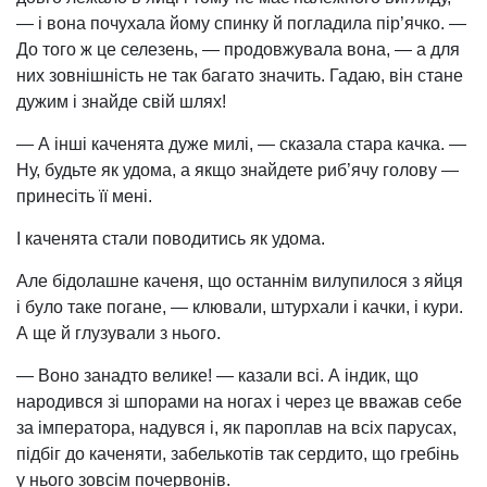
— і вона почухала йому спинку й погладила пір’ячко. —
До того ж це селезень, — продовжувала вона, — а для
них зовнішність не так багато значить. Гадаю, він стане
дужим і знайде свій шлях!
— А інші каченята дуже милі, — сказала стара качка. —
Ну, будьте як удома, а якщо знайдете риб’ячу голову —
принесіть її мені.
І каченята стали поводитись як удома.
Але бідолашне каченя, що останнім вилупилося з яйця
і було таке погане, — клювали, штурхали і качки, і кури.
А ще й глузували з нього.
— Воно занадто велике! — казали всі. А індик, що
народився зі шпорами на ногах і через це вважав себе
за імператора, надувся і, як пароплав на всіх парусах,
підбіг до каченяти, забелькотів так сердито, що гребінь
у нього зовсім почервонів.