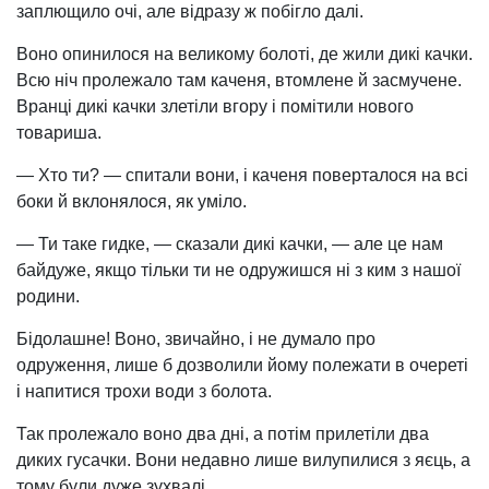
заплющило очі, але відразу ж побігло далі.
Воно опинилося на великому болоті, де жили дикі качки.
Всю ніч пролежало там каченя, втомлене й засмучене.
Bранцi дикі качки злетіли вгору і помітили нового
товариша.
— Хто ти? — спитали вони, і каченя поверталося на всі
боки й вклонялося, як уміло.
— Ти таке гидке, — сказали дикі качки, — але це нам
байдуже, якщо тільки ти не одружишся ні з ким з нашої
родини.
Бідолашне! Воно, звичайно, і не думало про
одруження, лише б дозволили йому полежати в очереті
і напитися трохи води з болота.
Так пролежало воно два дні, а потім прилетіли два
диких гусачки. Вони недавно лише вилупилися з яєць, а
тому були дуже зухвалі.