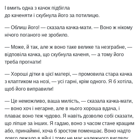
І вмить одна з качок підбігла
до каченяти і скубнула його за потилицю.
— Облиш його! — сказала качка-мати. — Воно ж нікому
нічого поганого не зробило.
— Може, й так, але ж воно таке велике та незграбне, —
відповіла качка, що скубнула каченя, — а тому його
треба прогнати!
— Хороші дітки в цієї матері, — промовила стара качка
з клаптиком на нозі, — усі гарні, крім одного. Я б хотіла,
щоб його виправили!
— Це неможливо, ваша милість, — сказала качка-мати,
— воно хоч і негарне, але в нього хороша вдача, і
плаває воно теж чудово. Я навіть дозволю собі сказати,
що ліпше за інших. Я гадаю, воно з часом стане кращим
або, принаймні, хоча б зростом поменшає. Воно надто
довго лежало в яйці і тому не має належного вигляду,