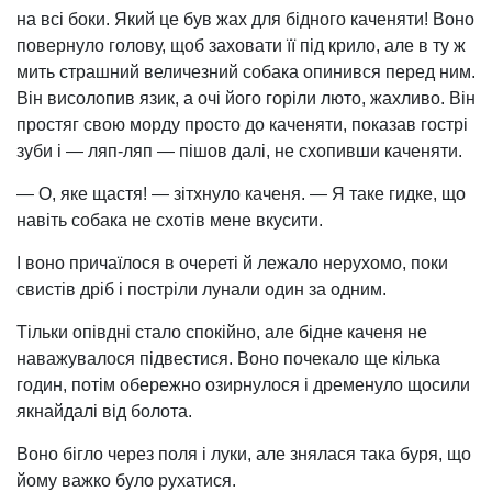
на всі боки. Який це був жах для бідного каченяти! Воно
повернуло голову, щоб заховати її під крило, але в ту ж
мить страшний величезний собака опинився перед ним.
Він висолопив язик, а очі його горіли люто, жахливо. Він
простяг свою морду просто до каченяти, показав гострі
зуби і — ляп-ляп — пішов далі, не схопивши каченяти.
— О, яке щастя! — зітхнуло каченя. — Я таке гидке, що
навіть собака не схотів мене вкусити.
І воно причаїлося в очереті й лежало нерухомо, поки
свистів дріб і постріли лунали один за одним.
Тільки опівдні стало спокійно, але бідне каченя не
наважувалося підвестися. Воно почекало ще кілька
годин, потім обережно озирнулося і дременуло щосили
якнайдалі від болота.
Воно бігло через поля і луки, але знялася така буря, що
йому важко було рухатися.