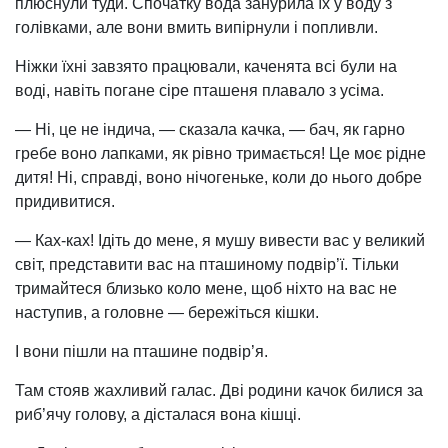
плюснули туди. Спочатку вода занурила їх у воду з
голівками, але вони вмить випірнули і попливли.
Ніжки їхні завзято працювали, каченята всі були на
воді, навіть погане сіре пташеня плавало з усіма.
— Ні, це не індича, — сказала качка, — бач, як гарно
гребе воно лапками, як рівно тримається! Це моє рідне
дитя! Ні, справді, воно нічогеньке, коли до нього добре
придивитися.
— Ках-ках! Ідіть до мене, я мушу вивести вас у великий
світ, представити вас на пташиному подвір’ї. Тільки
тримайтеся близько коло мене, щоб ніхто на вас не
наступив, а головне — бережіться кішки.
І вони пішли на пташине подвір’я.
Там стояв жахливий галас. Дві родини качок билися за
риб’ячу голову, а дісталася вона кішці.