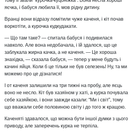
тому її звали “курочка-куцоніжка”. Вона несла хороші
яєчка, і бабуся любила її, мов рідну дитину.
Вранці вони відразу помітили чуже каченя, і кіт почав
воркотіти, а курочка кудкудакати.
— Що там таке? — спитала бабуся і подивилася
навколо. Але вона недобачала, і їй здалося, що це
заблукала жирна качка, а не каченя. — Це хороша
знахідка, — сказала бабуся, — тепер у мене будуть і
качині яйця. Коли б це тільки не був селезень! Ну, та ми
можемо про це дізнатися!
І от каченя залишили на три тижні на пробу, але яєць
воно не несло. Кіт був хазяїном у хаті, а курка почувала
себе хазяйкою, і вони завжди казали: “Ми і світ”, тому
що вважали себе половиною світу і до того ж кращою.
Каченяті здавалося, що можна бути іншої думки з цього
приводу, але заперечень курка не терпіла.