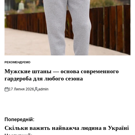
РЕКОМЕНДУЄМО
ОПУБЛІКУВАТИ
У
Мужские штаны — основа современного
гардероба для любого сезона
17 Липня 2026
admin
Опубліковано
Навігація
Попередній:
записів
Скільки важить найважча людина в Україні