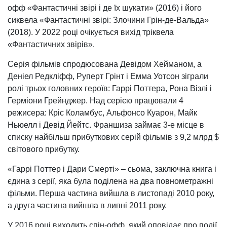
офф «Фантастичні звірі і де їх шукати» (2016) і його
сиквела «Фантастичні звірі: Злочини Грін-де-Вальда»
(2018). У 2022 році очікується вихід тріквела
«Фантастичних звірів».
Серія фільмів спродюсована Девідом Хейманом, а
Деніел Редкліфф, Руперт Грінт і Емма Уотсон зіграли
ролі трьох головних героїв: Гаррі Поттера, Рона Візлі і
Герміони Грейнджер. Над серією працювали 4
режисера: Кріс Коламбус, Альфонсо Куарон, Майк
Ньюелл і Девід Йейтс. Франшиза займає 3-е місце в
списку найбільш прибуткових серій фільмів з 9,2 млрд $
світового прибутку.
«Гаррі Поттер і Дари Смерті» – сьома, заключна книга і
єдина з серії, яка була поділена на два повнометражні
фільми. Перша частина вийшла в листопаді 2010 року,
а друга частина вийшла в липні 2011 року.
У 2016 році виходить спін-офф, який оповідає про події,