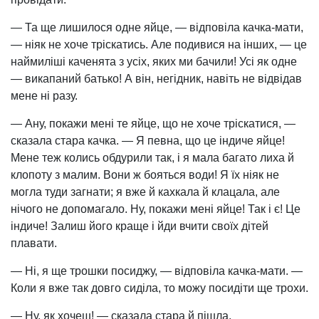
— Та ще лишилося одне яйце, — відповіла качка-мати,
— ніяк не хоче тріскатись. Але подивися на інших, — це
наймиліші каченята з усіх, яких ми бачили! Усі як одне
— викапаний батько! А він, негідник, навіть не відвідав
мене ні разу.
— Ану, покажи мені те яйце, що не хоче тріскатися, —
сказала стара качка. — Я певна, що це індиче яйце!
Мене теж колись обдурили так, і я мала багато лиха й
клопоту з малим. Вони ж бояться води! Я їх ніяк не
могла туди загнати; я вже й кахкала й клацала, але
нічого не допомагало. Ну, покажи мені яйце! Так і є! Це
індиче! Залиш його краще і йди вчити своїх дітей
плавати.
— Ні, я ще трошки посиджу, — відповіла качка-мати. —
Коли я вже так довго сиділа, то можу посидіти ще трохи.
— Ну, як хочеш! — сказала стара й пішла.