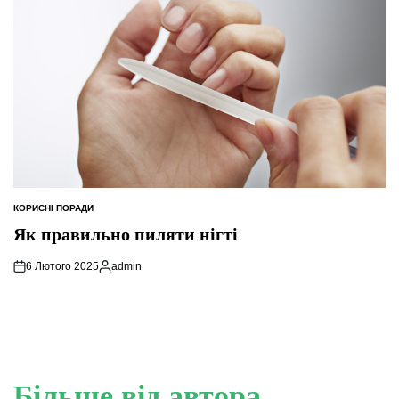
КОРИСНІ ПОРАДИ
ОПУБЛІКУВАТИ
У
Як правильно пиляти нігті
6 Лютого 2025
admin
Опубліковано
Більше від автора