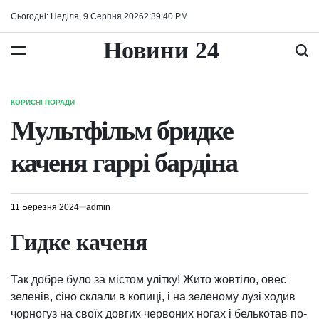
Перейти
Сьогодні: Неділя, 9 Серпня 2026
2
:
39
:
41
PM
до
вмісту
Новини 24
КОРИСНІ ПОРАДИ
ОПУБЛІКУВАТИ
У
Мультфільм бридке
каченя гаррі бардіна
11 Березня 2024
admin
Гидке каченя
Так добре було за містом улітку! Жито жовтіло, овес
зеленів, сіно склали в копиці, і на зеленому лузі ходив
чорногуз на своїх довгих червоних ногах і белькотав по-