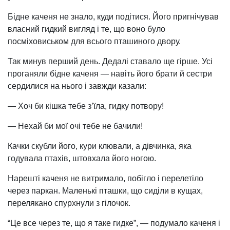
Бідне каченя не знало, куди подітися. Його пригнічував
власний гидкий вигляд і те, що воно було
посміховиськом для всього пташиного двору.
Так минув перший день. Дедалі ставало ще гірше. Усі
проганяли бідне каченя — навіть його брати й сестри
сердилися на нього і завжди казали:
— Хоч би кішка тебе з’їла, гидку потвору!
— Нехай би мої очі тебе не бачили!
Качки скубли його, кури клювали, а дівчинка, яка
годувала птахів, штовхала його ногою.
Нарешті каченя не витримало, побігло і перелетіло
через паркан. Маленькі пташки, що сиділи в кущах,
перелякано спурхнули з гілочок.
“Це все через те, що я таке гидке”, — подумало каченя і