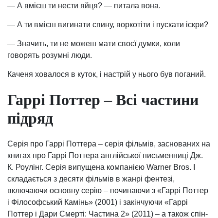
— А вмієш ти нести яйця? — питала вона.
— А ти вмієш вигинати спину, воркотіти і пускати іскри?
— Значить, ти не можеш мати своєї думки, коли
говорять розумні люди.
Каченя ховалося в куток, і настрій у нього був поганий.
Гаррі Поттер – Всі частини
підряд
Серія про Гаррі Поттера – серія фільмів, заснованих на
книгах про Гаррі Поттера англійської письменниці Дж.
К. Роулінг. Серія випущена компанією Warner Bros. І
складається з десяти фільмів в жанрі фентезі,
включаючи основну серію – починаючи з «Гаррі Поттер
і Філософський Камінь» (2001) і закінчуючи «Гаррі
Поттер і Дари Смерті: Частина 2» (2011) – а також спін-