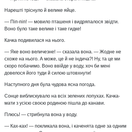
Нарешті тріснуло й велике яйце.
— Піп-піп! — мовило пташеня і видряпалося звідти.
Воно було таке велике і таке гидке!
Качка подивилася на нього.
— Яке воно величезне! — сказала вона. — Жодне не
схоже на нього. А може, це й не індича?! Ну, та це ми
скоро побачимо. Воно ввійде у воду, хоч би мені
довелося його туди й силою штовхнути!
Наступного дня була чудова ясна погода.
Сонце виблискувало на всіх зелених лопухах. Качка-
мати з усією своєю родиною пішла до канави.
Плюсь! — стрибнула вона у воду.
— Ках-ках! — покликала вона, і каченята одне за одним