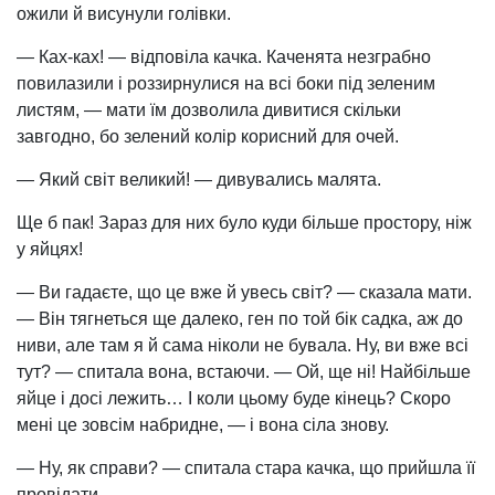
ожили й висунули голівки.
— Ках-ках! — відповіла качка. Каченята незграбно
повилазили і роззирнулися на всі боки під зеленим
листям, — мати їм дозволила дивитися скільки
завгодно, бо зелений колір корисний для очей.
— Який світ великий! — дивувались малята.
Ще б пак! Зараз для них було куди більше простору, ніж
у яйцях!
— Ви гадаєте, що це вже й увесь світ? — сказала мати.
— Він тягнеться ще далеко, ген по той бік садка, аж до
ниви, але там я й сама ніколи не бувала. Ну, ви вже всі
тут? — спитала вона, встаючи. — Ой, ще ні! Найбільше
яйце і досі лежить… І коли цьому буде кінець? Скоро
мені це зовсім набридне, — і вона сіла знову.
— Ну, як справи? — спитала стара качка, що прийшла її
провідати.