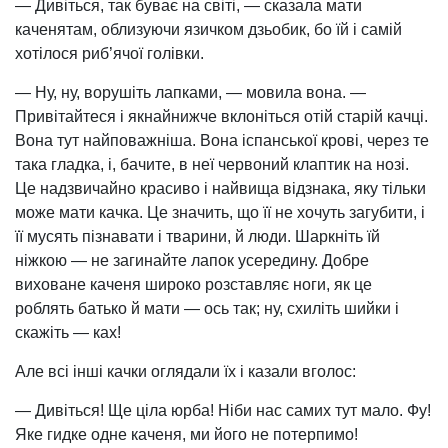
— Дивіться, так буває на світі, — сказала мати
каченятам, облизуючи язичком дзьобик, бо їй і самій
хотілося риб’ячої голівки.
— Ну, ну, ворушіть лапками, — мовила вона. —
Привітайтеся і якнайнижче вклоніться отій старій качці.
Вона тут найповажніша. Вона іспанської крові, через те
така гладка, і, бачите, в неї червоний клаптик на нозі.
Це надзвичайно красиво і найвища відзнака, яку тільки
може мати качка. Це значить, що її не хочуть загубити, і
її мусять пізнавати і тварини, й люди. Шаркніть їй
ніжкою — не загинайте лапок усередину. Добре
виховане каченя широко розставляє ноги, як це
роблять батько й мати — ось так; ну, схиліть шийки і
скажіть — ках!
Але всі інші качки оглядали їх і казали вголос:
— Дивіться! Ще ціла юрба! Ніби нас самих тут мало. Фу!
Яке гидке одне каченя, ми його не потерпимо!