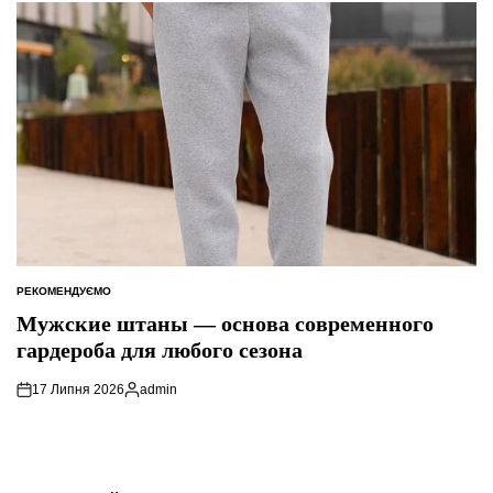
РЕКОМЕНДУЄМО
ОПУБЛІКУВАТИ
У
Мужские штаны — основа современного
гардероба для любого сезона
17 Липня 2026
admin
Опубліковано