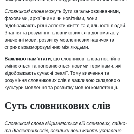
Словникові слова
можуть бути загальновживаними,
фаховими, архаїчними чи новітніми, вони
відображають різні аспекти життя та діяльності людей.
Знання та розуміння словникових слів допомагає у
вивченні мови, розвитку мовленнєвих навичок та
сприяє взаєморозумінню між людьми.
Важливо пам’ятати,
що словникові слова постійно
змінюються та поповнюються новими термінами, які
відображають сучасні реалії. Тому вивчення та
розуміння словникових слів є важливою складовою
культури мовлення та розвитку мовної компетенції.
Суть словникових слів
Словникові слова відрізняються від сленгових, лайно-
та діалектних слів, оскільки вони мають усталене