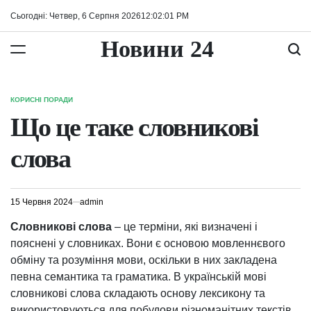
Перейти
Сьогодні: Четвер, 6 Серпня 2026
12
:
02
:
02
PM
до
вмісту
Новини 24
КОРИСНІ ПОРАДИ
ОПУБЛІКУВАТИ
У
Що це таке словникові
слова
15 Червня 2024
admin
Словникові слова
– це терміни, які визначені і
пояснені у словниках. Вони є основою мовленнєвого
обміну та розуміння мови, оскільки в них закладена
певна семантика та граматика. В українській мові
словникові слова складають основу лексикону та
використовуються для побудови різноманітних текстів.