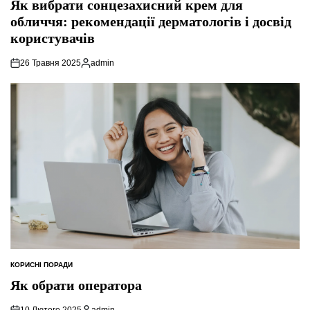
Як вибрати сонцезахисний крем для
обличчя: рекомендації дерматологів і досвід
користувачів
26 Травня 2025
admin
Опубліковано
КОРИСНІ ПОРАДИ
ОПУБЛІКУВАТИ
У
Як обрати оператора
10 Лютого 2025
admin