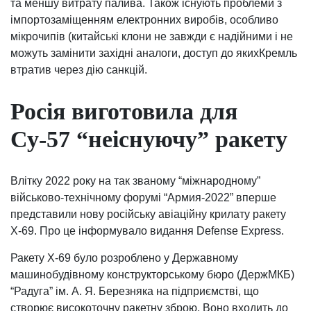
та меншу витрату палива. Також існують проблеми з
імпортозаміщенням електронних виробів, особливо
мікрочипів (китайські клони не завжди є надійними і не
можуть замінити західні аналоги, доступ до якихКремль
втратив через дію санкцій.
Росія виготовила для
Су-57 “неіснуючу” ракету
Влітку 2022 року на так званому “міжнародному”
військово-технічному форумі “Армия-2022” вперше
представили нову російську авіаційну крилату ракету
Х-69. Про це інформувало видання Defense Express.
Ракету Х-69 було розроблено у Державному
машинобудівному конструкторському бюро (ДержМКБ)
“Радуга” ім. А. Я. Березняка на підприємстві, що
створює високоточну ракетну зброю. Воно входить до