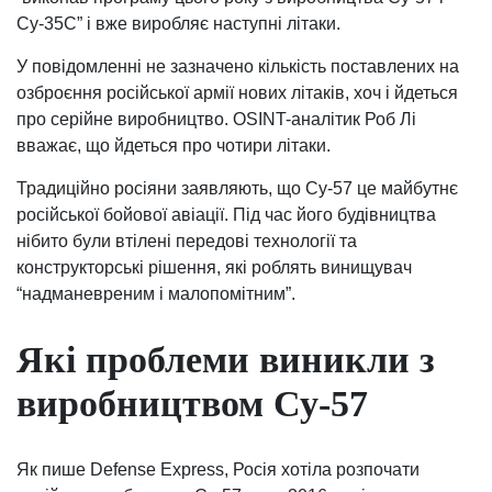
Су-35С” і вже виробляє наступні літаки.
У повідомленні не зазначено кількість поставлених на
озброєння російської армії нових літаків, хоч і йдеться
про серійне виробництво. OSINT-аналітик Роб Лі
вважає, що йдеться про чотири літаки.
Традиційно росіяни заявляють, що Су-57 це майбутнє
російської бойової авіації. Під час його будівництва
нібито були втілені передові технології та
конструкторські рішення, які роблять винищувач
“надманевреним і малопомітним”.
Які проблеми виникли з
виробництвом Су-57
Як пише Defense Express, Росія хотіла розпочати