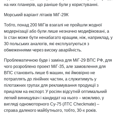
на них планерів, що раніше були у користуванні.
Морський варіант літаків МіГ-29К
Тобто, понад 200 МіГів взагалі не пройшли жодної
модернізації або були лише незначно модифіковані, а
їх стан може бути ненабагато кращим, ніж, наприклад, у
30 польських аналогів, які експлуатуються з
обмеженнями через високу аварійність.
Проблематичною буде і заміна для МіГ-29 ВПС РФ, для
чого розроблено проект МіГ-35, але замовлення для
ВПС становить лише 6 машин, які ймовірно не
потраплять до лінійних частин, а служитимуть у
пілотажних групах для рекламування продукції з
прицілом на експорт. У росіян відсутній оптимальний
легкий винищувач і кандидат на нього – можливо, у
вигляді одномоторного Су-75 (ЛТС Checkmate) –
справа далекого майбутнього, тобто, 30-х років.