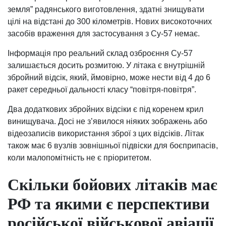
земля” радянського виготовлення, здатні знищувати
цілі на відстані до 300 кілометрів. Нових високоточних
засобів враження для застосування з Су-57 немає.
Інформація про реальний склад озброєння Су-57
залишається досить розмитою. У літака є внутрішній
збройний відсік, який, ймовірно, може нести від 4 до 6
ракет середньої дальності класу “повітря-повітря”.
Два додаткових збройних відсіки є під коренем крил
винищувача. Досі не з’явилося ніяких зображень або
відеозаписів використання зброї з цих відсіків. Літак
також має 6 вузлів зовнішньої підвіски для боєприпасів,
коли малопомітність не є пріоритетом.
Скільки бойових літаків має
РФ та якими є перспективи
російської військової авіації