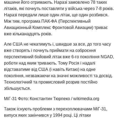
машини його отримають. Наразі замовлено 78 таких
літаків, які почнуть поставляти у війська через 7-8 років.
Наразі передали лише один літак, ще один розбився.
Між тим, програма ПАК-ФА (Перспективный
Авиационный Комплекс Фронтовой Авиации) триває
вже кільканадцять років.
Але США не чекатимуть і, швидше за все, до того часу
вже створять і почнуть приймати на озброєння
перспективний бойовий літак вже 6-го покоління NGAD,
роботи над яким тривають. Тому Росія і надалі
відставатиме від США (і навіть Китаю) на одне
покоління, незважаючи на значні можливості та досвід.
Технологічний та промисловий розрив постійно
збільшується.
МіГ-31 Фото: Константин Тюрпеко / wikimedia.org
Також існують проблеми з перехоплювачами МіГ-31,
випуск яких закінчився у 1994 році. Ці літаки