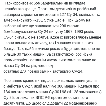
Парк фронтових бомбардувальників виглядає
ненабагато краще. Протягом десятиліття російський
авіапром спромігся виготовити 127 Су-34, еквівалента
американського F-15E Strike Eagle. При цьому на
озброєнні все ще залишаються 296 старих
бомбардувальника Су-24 випуску 1967–1993 років.
Су-34 ситуацію не врятує, адже їх виготовляють менше
і вони вимагають як часу, так і значних коштів, яких
бракує. Так, найближчими роками буде виготовлено не
більше 30 таких машин. За статистикою, російська
промисловість останнім часом виготовляла лише по
кілька Су-34 на рік, чого нед
остатньо для повної заміни застарілих Су-24.
Порівняно краще виглядає парк важких винищувачів
сімейства Су-27, який налічує 380 машин, йдеться про
134 виготовлених машин Су-30 і 98 (зі 128 замовлених)
Су-35, отриманих ВПС РФ протягом останнього
десятиліття. До цього слід додати 22 модернізованих