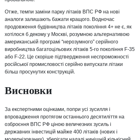
Отже, темпи заміни парку літаків ВПС РФ на нові
аналоги залишають бажати кращого. Водночас
продовження будівництва літаків покоління 4+ не є, як
хотілося б декому у Москві, розумною альтернативою
американській програмі “нерозумного” серійного
виробництва багатоцільових літаків 5-го покоління F-35
або F-22. Це скоріше підтвердження неспроможності
російської промисловості серійно випускати літаки
більш просунутих конструкцій.
Висновки
За експертними оцінками, попри усі зусилля і
впровадження протягом останнього десятиліття на
озброєння ВПС РФ ціною величезних зусиль і
державних інвестицій майже 400 літаків (нових і
модернізованих), зберігати надалі нинішній кількісний