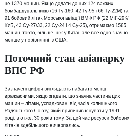
це 1370 машин. Якщо додати до них 124 важких
бомбардувальників (16 Ту-160, 42 Ту-95 і 66 Ту-22М) та
91 бойовий літак Морської авіації ВМФ РФ (22 МіГ-29К/
КУБ, 43 Су-27/33, 22 Су-24 і 4 Су-25), отримаємо 1585
машин, тобто, більше, ніж у Китаї, але все одно значно
менше у порівнянні із США.
Поточний стан авіапарку
ВПС РФ
Зазначені цифри виглядають набагато менш
вражаючими, якщо згадати, що значна частина цих
машин – літаки, успадковані від часів колишнього
Радянського Союзу, який припинив існувати у 1991
році, а отже, 30 років тому. За цей час ресурси бойових
літаків здебільшого вичерпались.