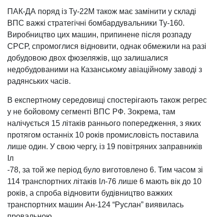
ПАК-ДА поряд із Ту-22М також має замінити у складі
ВПС важкі стратегічні бомбардувальники Ту-160.
Виробництво цих машин, припинене після розпаду
СРСР, спромоглися відновити, однак обмежили на разі
добудовою двох фюзеляжів, що залишалися
недобудованими на Казанському авіаційному заводі з
радянських часів.
В експертному середовищі спостерігають також регрес
у не бойовому сегменті ВПС РФ. Зокрема, там
налічується 15 літаків раннього попередження, з яких
протягом останніх 10 років промисловість поставила
лише один. У свою чергу, із 19 повітряних заправників
Іл
-78, за той же період було виготовлено 6. Тим часом зі
114 транспортних літаків Іл-76 лише 6 мають вік до 10
років, а спроба відновити будівництво важких
транспортних машин Ан-124 “Руслан” виявилась
провальною.