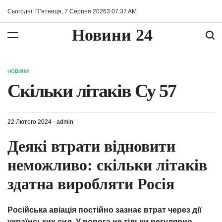
Перейти
Сьогодні: П’ятниця, 7 Серпня 2026
3
:
07
:
38
AM
до
вмісту
Новини 24
НОВИНИ
ОПУБЛІКУВАТИ
У
Скільки літаків Су 57
22 Лютого 2024
admin
Деякі втрати відновити
неможливо: скільки літаків
здатна виробляти Росія
Російська авіація постійно зазнає втрат через дії
українських сил. У ворога не тільки регулярно