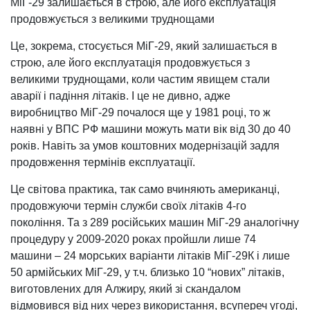
МіГ-29 залишається в строю, але його експлуатація
продовжується з великими труднощами
Це, зокрема, стосується МіГ-29, який залишається в
строю, але його експлуатація продовжується з
великими труднощами, коли частим явищем стали
аварії і падіння літаків. І це не дивно, адже
виробництво МіГ-29 почалося ще у 1981 році, то ж
наявні у ВПС РФ машини можуть мати вік від 30 до 40
років. Навіть за умов коштовних модернізацій задля
продовження термінів експлуатації.
Це світова практика, так само вчиняють американці,
продовжуючи термін служби своїх літаків 4-го
покоління. Та з 289 російських машин МіГ-29 аналогічну
процедуру у 2009-2020 роках пройшли лише 74
машини – 24 морських варіанти літаків МіГ-29К і лише
50 армійських МіГ-29, у т.ч. близько 10 “нових” літаків,
виготовлених для Алжиру, який зі скандалом
відмовився від них через використання, всупереч угоді,