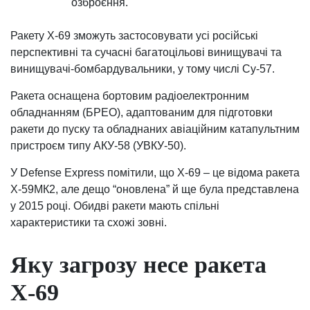
озброєння.
Ракету Х-69 зможуть застосовувати усі російські
перспективні та сучасні багатоцільові винищувачі та
винищувачі-бомбардувальники, у тому числі Су-57.
Ракета оснащена бортовим радіоелектронним
обладнанням (БРЕО), адаптованим для підготовки
ракети до пуску та обладнаних авіаційним катапультним
пристроєм типу АКУ-58 (УВКУ-50).
У Defense Express помітили, що Х-69 – це відома ракета
Х-59МК2, але дещо “оновлена” й ще була представлена
у 2015 році. Обидві ракети мають спільні
характеристики та схожі зовні.
Яку загрозу несе ракета
Х-69