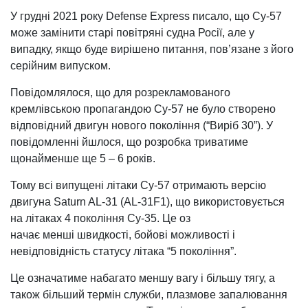
У грудні 2021 року Defense Express писало, що Су-57
може замінити старі повітряні судна Росії, але у
випадку, якщо буде вирішено питання, пов’язане з його
серійним випуском.
Повідомлялося, що для розрекламованого
кремлівською пропагандою Су-57 не було створено
відповідний двигун нового покоління (“Виріб 30”). У
повідомленні йшлося, що розробка триватиме
щонайменше ще 5 – 6 років.
Тому всі випущені літаки Су-57 отримають версію
двигуна Saturn AL-31 (AL-31F1), що використовується
на літаках 4 покоління Су-35. Це оз
начає менші швидкості, бойові можливості і
невідповідність статусу літака “5 покоління”.
Це означатиме набагато меншу вагу і більшу тягу, а
також більший термін служби, плазмове запалювання