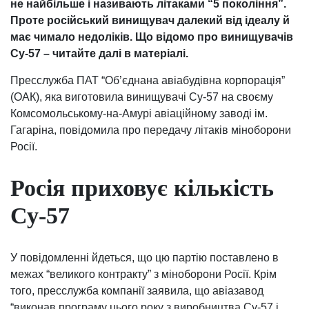
не найбільше і називають літаками “5 покоління”.
Проте російський винищувач далекий від ідеалу й
має чимало недоліків. Що відомо про винищувачів
Су-57 – читайте далі в матеріалі.
Пресслужба ПАТ “Об’єднана авіабудівна корпорація”
(ОАК), яка виготовила винищувачі Су-57 на своєму
Комсомольському-на-Амурі авіаційному заводі ім.
Гагаріна, повідомила про передачу літаків міноборони
Росії.
Росія приховує кількість
Су-57
У повідомленні йдеться, що цю партію поставлено в
межах “великого контракту” з міноборони Росії. Крім
того, пресслужба компанії заявила, що авіазавод
“виконав програму цього року з виробництва Су-57 і