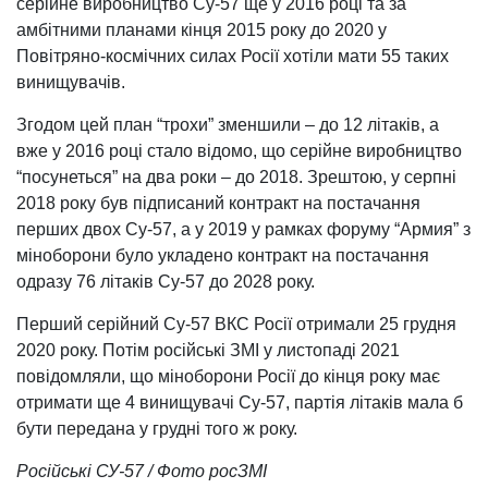
серійне виробництво Су-57 ще у 2016 році та за
амбітними планами кінця 2015 року до 2020 у
Повітряно-космічних силах Росії хотіли мати 55 таких
винищувачів.
Згодом цей план “трохи” зменшили – до 12 літаків, а
вже у 2016 році стало відомо, що серійне виробництво
“посунеться” на два роки – до 2018. Зрештою, у серпні
2018 року був підписаний контракт на постачання
перших двох Су-57, а у 2019 у рамках форуму “Армия” з
міноборони було укладено контракт на постачання
одразу 76 літаків Су-57 до 2028 року.
Перший серійний Су-57 ВКС Росії отримали 25 грудня
2020 року. Потім російські ЗМІ у листопаді 2021
повідомляли, що міноборони Росії до кінця року має
отримати ще 4 винищувачі Су-57, партія літаків мала б
бути передана у грудні того ж року.
Російські СУ-57 / Фото росЗМІ