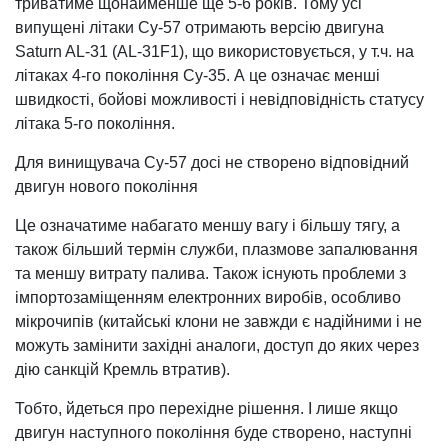
триватиме щонайменше ще 5-6 років. Тому усі
випущені літаки Су-57 отримають версію двигуна
Saturn AL-31 (AL-31F1), що використовується, у т.ч. на
літаках 4-го покоління Су-35. А це означає менші
швидкості, бойові можливості і невідповідність статусу
літака 5-го покоління.
Для винищувача Су-57 досі не створено відповідний
двигун нового покоління
Це означатиме набагато меншу вагу і більшу тягу, а
також більший термін служби, плазмове запалювання
та меншу витрату палива. Також існують проблеми з
імпортозаміщенням електронних виробів, особливо
мікрочипів (китайські клони не завжди є надійними і не
можуть замінити західні аналоги, доступ до яких через
дію санкцій Кремль втратив).
Тобто, йдеться про перехідне рішення. І лише якщо
двигун наступного покоління буде створено, наступні