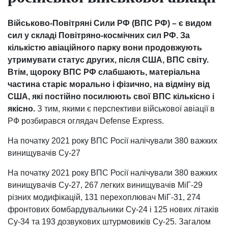
Військово-Повітряні Сили РФ (ВПС РФ) – є видом
сил у складі Повітряно-космічних сил РФ. За
кількістю авіаційного парку вони продовжують
утримувати статус других, після США, ВПС світу.
Втім, щороку ВПС РФ слабшають, матеріальна
частина старіє морально і фізично, на відміну від
США, які постійно посилюють свої ВПС кількісно і
якісно.
З тим, якими є перспективи військової авіації в
РФ розбирався оглядач Defense Express.
На початку 2021 року ВПС Росії налічували 380 важких
винищувачів Су-27
На початку 2021 року ВПС Росії налічували 380 важких
винищувачів Су-27, 267 легких винищувачів МіГ-29
різних модифікацій, 131 перехоплювач МіГ-31, 274
фронтових бомбардувальники Су-24 і 125 нових літаків
Су-34 та 193 дозвукових штурмовиків Су-25. Загалом