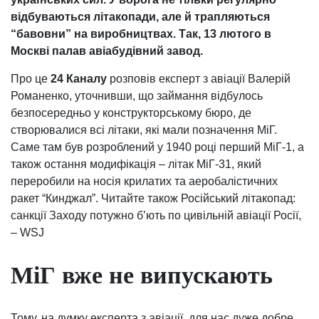
відбуваються літакопади, але й трапляються
“бавовни” на виробництвах. Так, 13 лютого в
Москві палав авіабудівний завод.
Про це
24 Каналу
розповів експерт з авіації Валерій
Романенко, уточнивши, що займання відбулось
безпосередньо у конструкторському бюро, де
створювалися всі літаки, які мали позначення МіГ.
Саме там був розроблений у 1940 році перший МіГ-1, а
також остання модифікація – літак МіГ-31, який
переробили на носія крилатих та аеробалістичних
ракет “Кинджал”. Читайте також Російський літакопад:
санкції Заходу потужно б’ють по цивільній авіації Росії,
– WSJ
МіГ вже не випускають
Тому, на думку експерта з авіації, для нас дуже добре,