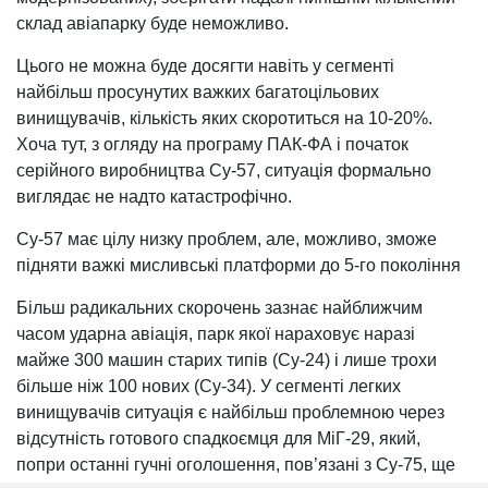
склад авіапарку буде неможливо.
Цього не можна буде досягти навіть у сегменті
найбільш просунутих важких багатоцільових
винищувачів, кількість яких скоротиться на 10-20%.
Хоча тут, з огляду на програму ПАК-ФА і початок
серійного виробництва Су-57, ситуація формально
виглядає не надто катастрофічно.
Су-57 має цілу низку проблем, але, можливо, зможе
підняти важкі мисливські платформи до 5-го покоління
Більш радикальних скорочень зазнає найближчим
часом ударна авіація, парк якої нараховує наразі
майже 300 машин старих типів (Су-24) і лише трохи
більше ніж 100 нових (Су-34). У сегменті легких
винищувачів ситуація є найбільш проблемною через
відсутність готового спадкоємця для МіГ-29, який,
попри останні гучні оголошення, пов’язані з Су-75, ще