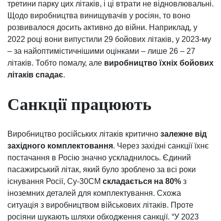
третини парку цих літаків, і ці втрати не відновлювальні.
Щодо виробництва винищувачів у росіян, то воно
розвивалося досить активно до війни. Наприклад, у
2022 році вони випустили 29 бойових літаків, у 2023-му
– за найоптимістичнішими оцінками – лише 26 – 27
літаків. Тобто помалу, але
виробництво їхніх бойових
літаків спадає
.
Санкції працюють
Виробництво російських літаків критично
залежне від
західного комплектовання
. Через західні санкції їхнє
постачання в Росію значно ускладнилось. Єдиний
пасажирський літак, який було зроблено за всі роки
існування Росії, Су-30СМ
складається на 80%
з
іноземних деталей для комплектування. Схожа
ситуація з виробництвом військових літаків. Проте
росіяни шукають шляхи обходження санкції. “У 2023