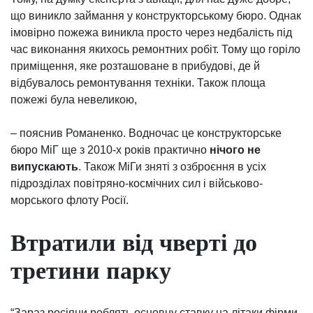
що виникло займання у конструкторському бюро. Однак
імовірно пожежа виникла просто через недбалість під
час виконання якихось ремонтних робіт. Тому що горіло
приміщення, яке розташоване в прибудові, де й
відбувалось ремонтування техніки. Також площа
пожежі була невеликою,
– пояснив Романенко. Водночас це конструкторське
бюро МіГ ще з 2010-х років практично
нічого не
випускають
. Також МіГи зняті з озброєння в усіх
підрозділах повітряно-космічних сил і військово-
морського флоту Росії.
Втратили від чверті до
третини парку
“Зараз росіяни роблять основну ставку на літаки фірми-