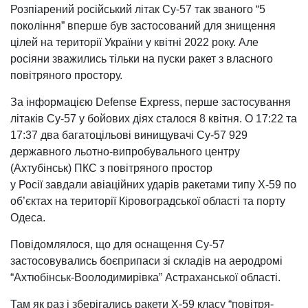
Розпіарений російський літак Су-57 так званого “5
покоління” вперше був застосований для знищення
цілей на території України у квітні 2022 року. Але
росіяни зважились тільки на пуски ракет з власного
повітряного простору.
За інформацією Defense Express, перше застосування
літаків Су-57 у бойових діях сталося 8 квітня. О 17:22 та
17:37 два багатоцільові винищувачі Су-57 929
державного льотно-випробувального центру
(Ахтубінськ) ПКС з повітряного простор
у Росії завдали авіаційних ударів ракетами типу Х-59 по
об’єктах на території Кіровоградської області та порту
Одеса.
Повідомлялося, що для оснащення Су-57
застосовувались боєприпаси зі складів на аеродромі
“Ахтюбінськ-Воолодимирівка” Астраханської області.
Там як раз і зберігались ракети Х-59 класу “повітря-