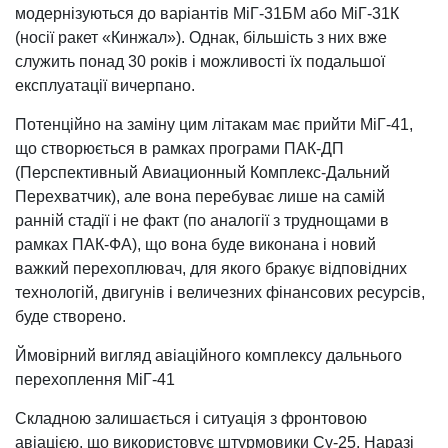
модернізуються до варіантів МіГ-31БМ або МіГ-31К
(носії ракет «Кинжал»). Однак, більшість з них вже
служить понад 30 років і можливості їх подальшої
експлуатації вичерпано.
Потенційно на заміну цим літакам має прийти МіГ-41,
що створюється в рамках програми ПАК-ДП
(Перспективный Авиационный Комплекс-Дальний
Перехватчик), але вона перебуває лише на самій
ранній стадії і не факт (по аналогії з труднощами в
рамках ПАК-ФА), що вона буде виконана і новий
важкий перехоплювач, для якого бракує відповідних
технологій, двигунів і величезних фінансових ресурсів,
буде створено.
Ймовірний вигляд авіаційного комплексу дальнього
перехоплення МіГ-41
Складною залишається і ситуація з фронтовою
авіацією, що використовує штурмовики Су-25. Наразі