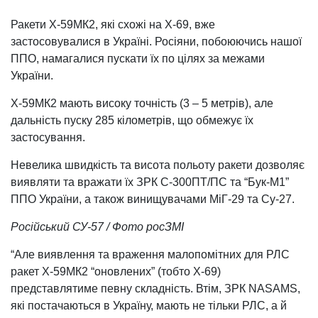
Ракети Х-59МК2, які схожі на Х-69, вже
застосовувалися в Україні. Росіяни, побоюючись нашої
ППО, намагалися пускати їх по цілях за межами
України.
Х-59МК2 мають високу точність (3 – 5 метрів), але
дальність пуску 285 кілометрів, що обмежує їх
застосування.
Невелика швидкість та висота польоту ракети дозволяє
виявляти та вражати їх ЗРК С-300ПТ/ПС та “Бук-М1”
ППО України, а також винищувачами МіГ-29 та Су-27.
Російський СУ-57 / Фото росЗМІ
“Але виявлення та враження малопомітних для РЛС
ракет Х-59МК2 “оновлених” (тобто Х-69)
представлятиме певну складність. Втім, ЗРК NASAMS,
які постачаються в Україну, мають не тільки РЛС, а й