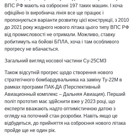
ВПС РФ мають на озброєнні 197 таких машин. І хоча
офіційно їх виробнича лінія все ще працює і
пропонуються варіанти розвитку цієї конструкції, з 2010
до 2021 року жодного нового літака цього типу ВПС РФ
від промисловості не отримали. Можливо, ставку
робитимуть на бойові БПЛА, хоча і там особливого
прогресу не вбачається.
Загальний вигляд носової частини Су-25СМ3
Також відсутній прогрес щодо створення нового
стратегічного бомбардувальника на заміну Ту-22М в
рамках програми ПАК-ДА (Перспективный
Авиационный комплекс – Дальняя Авиация). Перший
політ прототип має здійснити вже у 2023 році, що
експерти вважають надто оптимістичною датою з
огляду на поточний стан розробки. Навіть якщо це
відбудеться, до прийняття на озброєння нового літака
пройде ще не один рік.