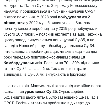
конкурента Павла Сухого. Зокрема у Комсомольську-
на-Амурі продовжується випуск винищувачів Су-57
п’ятого покоління. У 2023 році
побудували аж 2
літаки
, хоча у 2022-му – 6 винищувачів. Загалом з
початку їхнього виробництва у 2019 році побудували
усього 10 літаків”, – пояснив експерт з авіації. Також на
цьому заводі випускаються винищувачі Су-35, а на
заводі в Новосибірську – бомбардувальники Су-34.
Інтенсивність виробництва цих літаків вища – за два
роки передано повітряно-космічним силам
18
бомбардувальників
. Росіяни на 70 – 80% відновили
втрати Су-34 за час війни. Так само як і втрати
винищувачів Су-30, які випускають в Іркутську,
– зазначив він. Максимальні втрати під час війни ворог
зазнав в
штурмовиках Су-25
. Однак серійне
будівництво цього літака було завершено ще за часів
СРСР. Росіяни втратили приблизно від чверті до