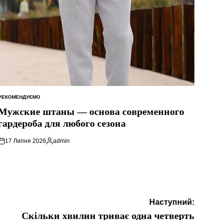
РЕКОМЕНДУЄМО
ОПУБЛІКУВАТИ
У
Мужские штаны — основа современного
гардероба для любого сезона
17 Липня 2026
admin
Опубліковано
Наступний:
Скільки хвилин триває одна четверть