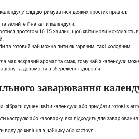
календулу, слід дотримуватися деяких простих правил:
 та залийте її на квіти календули.
ятися протягом 10-15 хвилин, щоб квіти мали можливість ви
й.
тій та готовий чай можна пити як гарячим, так і холодним.
ла має яскравий аромат та смак, тому чай з календули мож
ціону та допомогти в збереженні здоров’я.
ильного заварювання календ
: зібрати сушені квіти календули або придбати готові в апт
рати каструлю або кавоварку, яка підходить для заварювання
ти воду до кипіння в чайнику або каструлі.