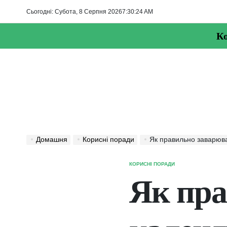
Перейти
Сьогодні: Субота, 8 Серпня 2026
7
:
30
:
25
AM
до
вмісту
Ко
Домашня
Корисні поради
Як правильно заварюв
КОРИСНІ ПОРАДИ
ОПУБЛІКУВАТИ
У
Як пра