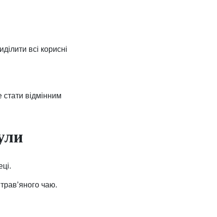
ділити всі корисні
е стати відмінним
ули
еці.
 трав’яного чаю.