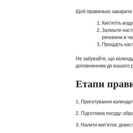
Щоб правильно заварити 
Кип’ятіть воду
Залиште насто
речовини в ча
Процідіть нас
Не забувайте, що календу
доповненням до вашого ра
Етапи прав
1. Приготування календули
2. Підготовка посуду: об
3. Налити кип’яток: довес