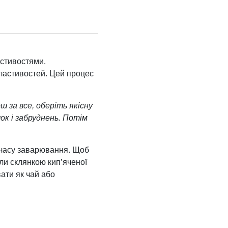
астивостями.
властивостей. Цей процес
 за все, оберіть якісну
ок і забруднень. Потім
 часу заварювання. Щоб
ли склянкою кип’яченої
ати як чай або