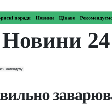
рисні поради
Новини
Цікаве
Рекомендуєм
Новини 24
ати календулу
вильно заварюв