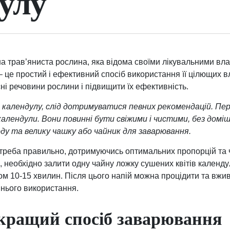
улу
а трав’яниста рослина, яка відома своїми лікувальними вл
це простий і ефективний спосіб використання її цілющих 
ні речовини рослини і підвищити їх ефективність.
календулу, слід дотримуватися певних рекомендацій. Перш
календули. Вони повинні бути свіжими і чистими, без доміш
ду та велику чашку або чайник для заварювання.
треба правильно, дотримуючись оптимальних пропорцій та
, необхідно залити одну чайну ложку сушених квітів календу
ом 10-15 хвилин. Після цього напій можна процідити та вжив
шнього використання.
кращий спосіб заварювання