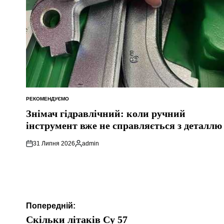
РЕКОМЕНДУЄМО
ОПУБЛІКУВАТИ
У
Знімач гідравлічний: коли ручний
інструмент вже не справляється з деталлю
31 Липня 2026
admin
Опубліковано
Навігація
Попередній:
записів
Скільки літаків Су 57