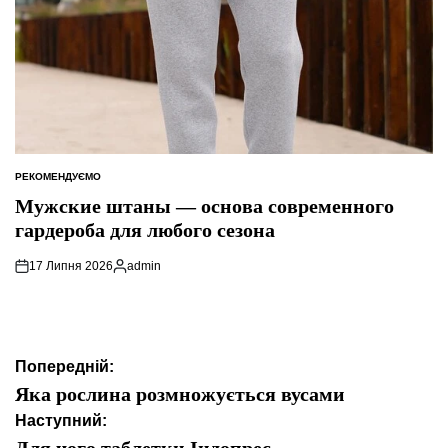
РЕКОМЕНДУЄМО
ОПУБЛІКУВАТИ
У
Мужские штаны — основа современного
гардероба для любого сезона
17 Липня 2026
admin
Опубліковано
Навігація
Попередній:
записів
Яка рослина розмножується вусами
Наступний:
Для чого таблетки Індопрес