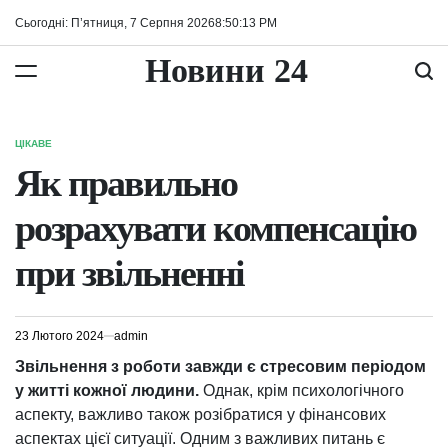
Перейти
Сьогодні: П’ятниця, 7 Серпня 2026
8
:
50
:
14
PM
до
вмісту
Новини 24
ЦІКАВЕ
ОПУБЛІКУВАТИ
У
Як правильно
розрахувати компенсацію
при звільненні
23 Лютого 2024
admin
Звільнення з роботи завжди є стресовим періодом
у житті кожної людини.
Однак, крім психологічного
аспекту, важливо також розібратися у фінансових
аспектах цієї ситуації. Одним з важливих питань є