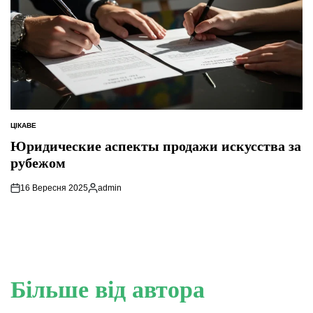
ЦІКАВЕ
ОПУБЛІКУВАТИ
У
Юридические аспекты продажи искусства за
рубежом
16 Вересня 2025
admin
Опубліковано
Більше від автора