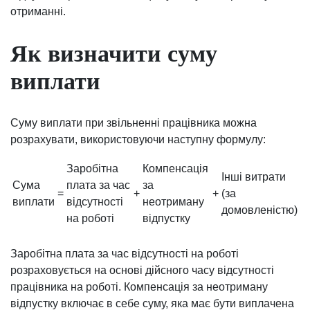
отриманні.
Як визначити суму
виплати
Суму виплати при звільненні працівника можна
розрахувати, використовуючи наступну формулу:
Заробітна
Компенсація
Інші витрати
Сума
плата за час
за
=
+
+
(за
виплати
відсутності
неотриману
домовленістю)
на роботі
відпустку
Заробітна плата за час відсутності на роботі
розраховується на основі дійсного часу відсутності
працівника на роботі. Компенсація за неотриману
відпустку включає в себе суму, яка має бути виплачена