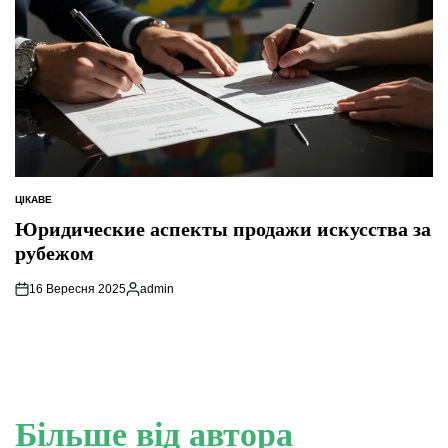
ЦІКАВЕ
ОПУБЛІКУВАТИ
У
Юридические аспекты продажи искусства за
рубежом
16 Вересня 2025
admin
Опубліковано
Більше від автора