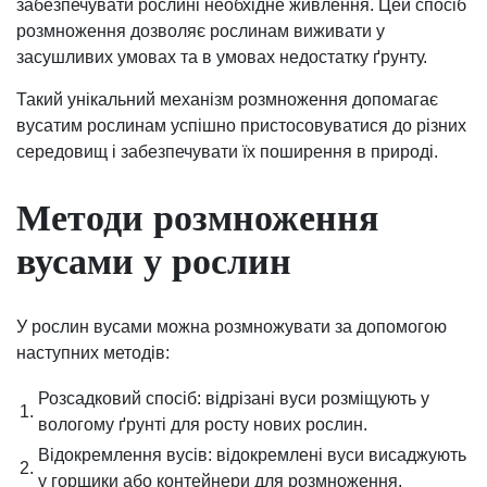
забезпечувати рослині необхідне живлення. Цей спосіб
розмноження дозволяє рослинам виживати у
засушливих умовах та в умовах недостатку ґрунту.
Такий унікальний механізм розмноження допомагає
вусатим рослинам успішно пристосовуватися до різних
середовищ і забезпечувати їх поширення в природі.
Методи розмноження
вусами у рослин
У рослин вусами можна розмножувати за допомогою
наступних методів:
Розсадковий спосіб: відрізані вуси розміщують у
1.
вологому ґрунті для росту нових рослин.
Відокремлення вусів: відокремлені вуси висаджують
2.
у горщики або контейнери для розмноження.