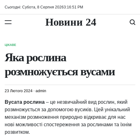
Перейти
Сьогодні: Субота, 8 Серпня 2026
3
:
16
:
51
PM
до
вмісту
Новини 24
ЦІКАВЕ
ОПУБЛІКУВАТИ
У
Яка рослина
розмножується вусами
23 Лютого 2024
admin
Вусата рослина
– це незвичайний вид рослин, який
розмножується за допомогою вусиків. Цей унікальний
механізм розмноження природно відкриває для нас
нові можливості спостереження за рослинами та їхнім
розвитком.