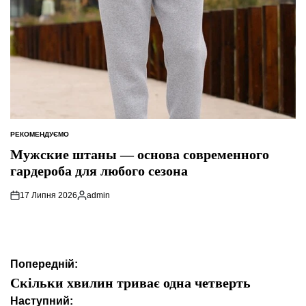
РЕКОМЕНДУЄМО
ОПУБЛІКУВАТИ
У
Мужские штаны — основа современного
гардероба для любого сезона
17 Липня 2026
admin
Опубліковано
Навігація
Попередній:
записів
Скільки хвилин триває одна четверть
Наступний: