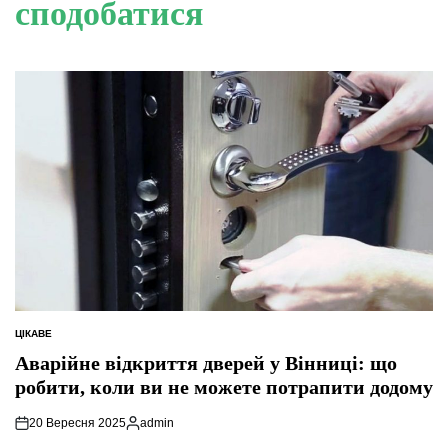
сподобатися
ЦІКАВЕ
ОПУБЛІКУВАТИ
У
Аварійне відкриття дверей у Вінниці: що
робити, коли ви не можете потрапити додому
20 Вересня 2025
admin
Опубліковано