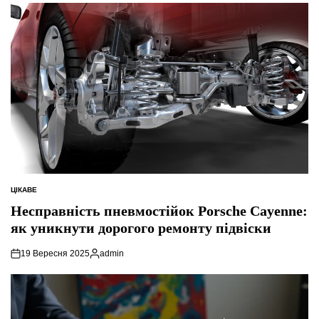
ЦІКАВЕ
ОПУБЛІКУВАТИ
У
Несправність пневмостійок Porsche Cayenne:
як уникнути дорогого ремонту підвіски
19 Вересня 2025
admin
Опубліковано