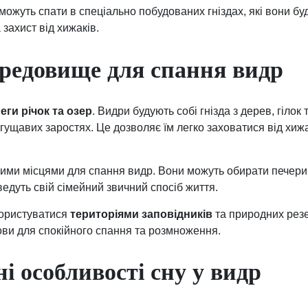
ожуть спати в спеціально побудованих гніздах, які вони бу
захист від хижаків.
редовище для спання видр
еги річок та озер
. Видри будують собі гнізда з дерев, гіло
у гущавих заростях. Це дозволяє їм легко заховатися від хиж
ими місцями для спання видр. Вони можуть обирати печери 
ведуть свій сімейний звичний спосіб життя.
користуватися
територіями заповідників
та природних резе
ови для спокійного спання та розмноження.
і особливості сну у видр