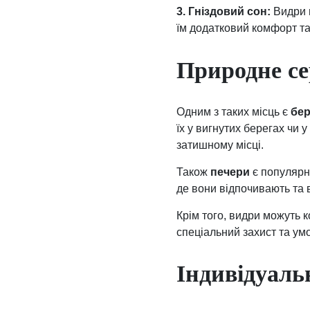
3. Гніздовий сон:
Видри м
їм додатковий комфорт та 
Природне се
Одним з таких місць є
бер
їх у вигнутих берегах чи 
затишному місці.
Також
печери
є популярн
де вони відпочивають та 
Крім того, видри можуть 
спеціальний захист та ум
Індивідуальн