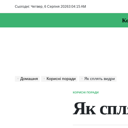
Перейти
Сьогодні: Четвер, 6 Серпня 2026
3
:
04
:
16
AM
до
вмісту
Ко
Домашня
Корисні поради
Як сплять видри
КОРИСНІ ПОРАДИ
ОПУБЛІКУВАТИ
У
Як спл