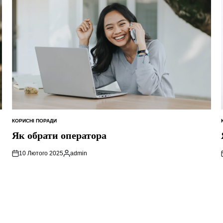
КОРИСНІ ПОРАДИ
ОПУБЛІКУВАТИ
У
Як обрати оператора
10 Лютого 2025
admin
Опубліковано