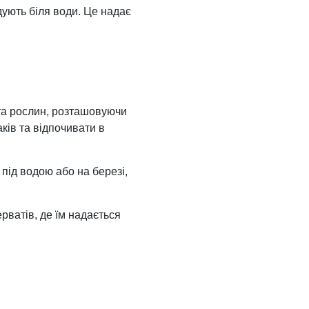
дують біля води. Це надає
к та рослин, розташовуючи
аків та відпочивати в
під водою або на березі,
рватів, де їм надається