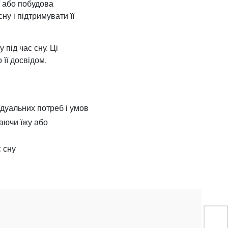
ї або побудова
ну і підтримувати її
 під час сну. Ці
 її досвідом.
відуальних потреб і умов
каючи їжу або
с сну