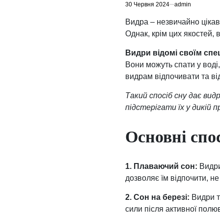
30 Червня 2024
admin
Видра – незвичайно цікав
Однак, крім цих якостей, 
Видри відомі своїм спе
Вони можуть спати у воді
видрам відпочивати та ві
Такий спосіб сну дає ви
підстерігати їх у дикій п
Основні спо
1. Плаваючий сон:
Видри
дозволяє їм відпочити, не
2. Сон на березі:
Видри т
сили після активної полю