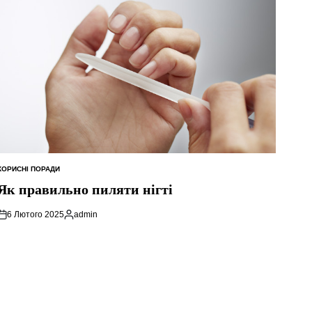
КОРИСНІ ПОРАДИ
ОПУБЛІКУВАТИ
У
Як правильно пиляти нігті
6 Лютого 2025
admin
Опубліковано