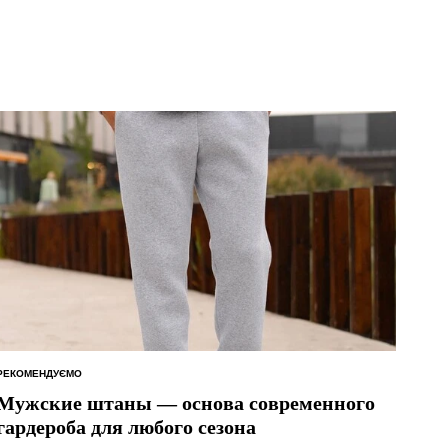
РЕКОМЕНДУЄМО
ОПУБЛІКУВАТИ
У
Мужские штаны — основа современного
гардероба для любого сезона