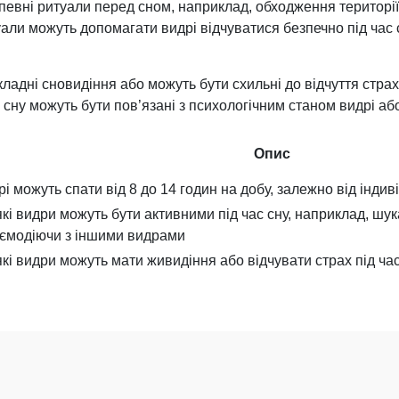
певні ритуали перед сном, наприклад, обходження територі
уали можуть допомагати видрі відчуватися безпечно під час с
ладні сновидіння або можуть бути схильні до відчуття страху
 сну можуть бути пов’язані з психологічним станом видрі або
Опис
рі можуть спати від 8 до 14 годин на добу, залежно від інди
кі видри можуть бути активними під час сну, наприклад, шу
ємодіючи з іншими видрами
кі видри можуть мати живидіння або відчувати страх під ча