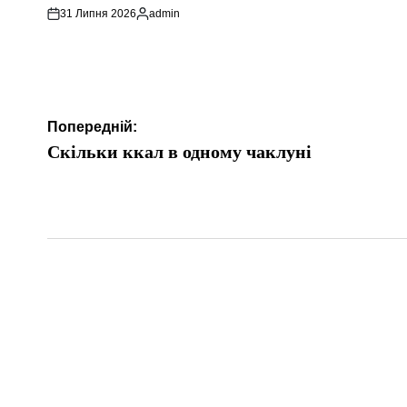
31 Липня 2026
admin
Опубліковано
Навігація
Попередній:
записів
Скільки ккал в одному чаклуні