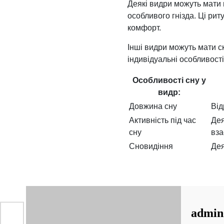
Деякі видри можуть мати 
особливого гнізда. Ці рит
комфорт.
Інші видри можуть мати ск
індивідуальні особливості
Особливості сну у
видр:
Довжина сну
Від
Активність під час
Дея
сну
вза
Сновидіння
Дея
admin