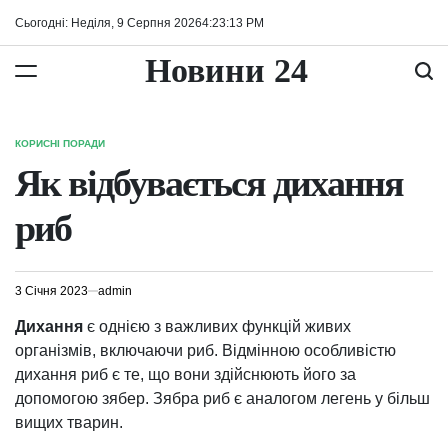
Перейти
Сьогодні: Неділя, 9 Серпня 2026
4
:
23
:
13
PM
до
вмісту
Новини 24
КОРИСНІ ПОРАДИ
ОПУБЛІКУВАТИ
У
Як відбувається дихання
риб
3 Січня 2023
admin
Дихання
є однією з важливих функцій живих
організмів, включаючи риб. Відмінною особливістю
дихання риб є те, що вони здійснюють його за
допомогою зябер. Зябра риб є аналогом легень у більш
вищих тварин.