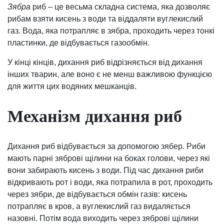
Зябра
риб – це весьма складна система, яка дозволяє
рибам взяти кисень з води та віддаляти вуглекислий
газ. Вода, яка потрапляє в зябра, проходить через тонкі
пластинки, де відбувається газообмін.
У кінці кінців, дихання риб відрізняється від дихання
інших тварин, але воно є не менш важливою функцією
для життя цих водяних мешканців.
Механізм дихання риб
Дихання риб відбувається за допомогою зябер. Риби
мають парні зяброві щілини на боках голови, через які
вони забирають кисень з води. Під час дихання риби
відкривають рот і води, яка потрапила в рот, проходить
через зябри, де відбувається обмін газів: кисень
потрапляє в кров, а вуглекислий газ видаляється
назовні. Потім вода виходить через зяброві щілини