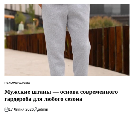
РЕКОМЕНДУЄМО
ОПУБЛІКУВАТИ
У
Мужские штаны — основа современного
гардероба для любого сезона
17 Липня 2026
admin
Опубліковано