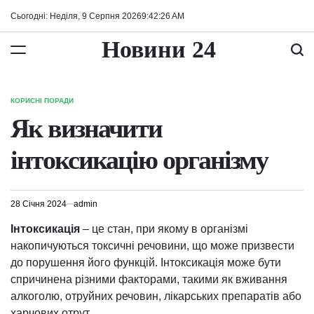
Перейти
Сьогодні: Неділя, 9 Серпня 2026
9
:
42
:
27
AM
до
вмісту
Новини 24
КОРИСНІ ПОРАДИ
ОПУБЛІКУВАТИ
У
Як визначити
інтоксикацію організму
28 Січня 2024
admin
Інтоксикація
– це стан, при якому в організмі
накопичуються токсичні речовини, що може призвести
до порушення його функцій. Інтоксикація може бути
спричинена різними факторами, такими як вживання
алкоголю, отруйних речовин, лікарських препаратів або
харчових отрут.