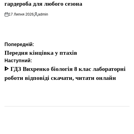
гардероба для любого сезона
17 Липня 2026
admin
Опубліковано
Навігація
Попередній:
записів
Передня кінцівка у птахів
Наступний:
ᐈ ГДЗ Вихренко біологія 8 клас лабораторні
роботи відповіді скачати, читати онлайн