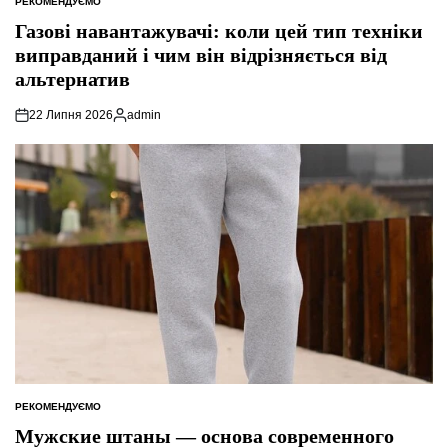
РЕКОМЕНДУЄМО
ОПУБЛІКУВАТИ
У
Газові навантажувачі: коли цей тип техніки
виправданий і чим він відрізняється від
альтернатив
22 Липня 2026
admin
Опубліковано
РЕКОМЕНДУЄМО
ОПУБЛІКУВАТИ
У
Мужские штаны — основа современного