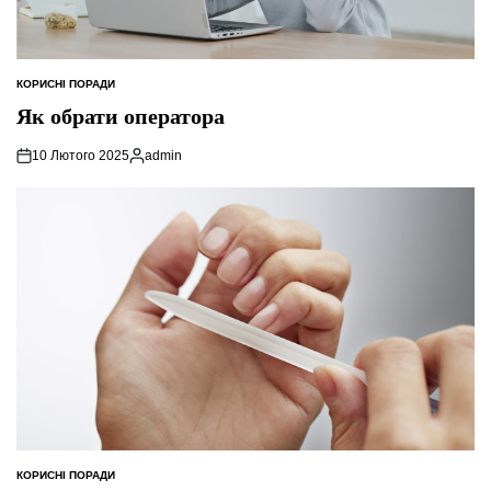
КОРИСНІ ПОРАДИ
ОПУБЛІКУВАТИ
У
Як обрати оператора
10 Лютого 2025
admin
Опубліковано
КОРИСНІ ПОРАДИ
ОПУБЛІКУВАТИ