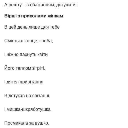
А решту – за бажанням, докупити!
Вірші з приколами жінкам
В цей день лише для тебе
Сміється сонце з неба,
І ніжно пахнуть квіти
Його теплом зігріті,
І дятел привітання
Відстукав на світанні,
І мишка-шкряботушка
Посмикала за вушко,