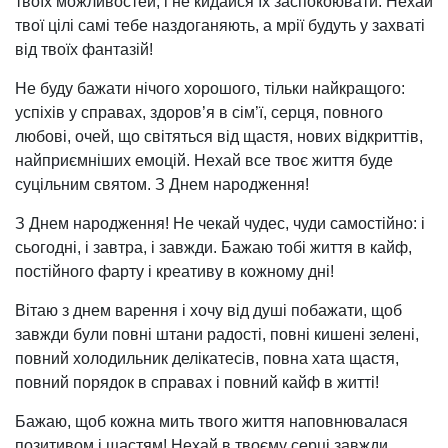
твоїх можливостей, і не кидайся їх заспокоювати. Нехай
твої цілі самі тебе наздоганяють, а мрії будуть у захваті
від твоїх фантазій!
Не буду бажати нічого хорошого, тільки найкращого:
успіхів у справах, здоров’я в сім’ї, серця, повного
любові, очей, що світяться від щастя, нових відкриттів,
найприємніших емоцій. Нехай все твоє життя буде
суцільним святом. З Днем народження!
З Днем народження! Не чекай чудес, чуди самостійно: і
сьогодні, і завтра, і завжди. Бажаю тобі життя в кайф,
постійного фарту і креативу в кожному дні!
Вітаю з днем варення і хочу від душі побажати, щоб
завжди були повні штани радості, повні кишені зелені,
повний холодильник делікатесів, повна хата щастя,
повний порядок в справах і повний кайф в житті!
Бажаю, щоб кожна мить твого життя наповнювалася
позитивом і щастям! Нехай в твоєму серці завжди