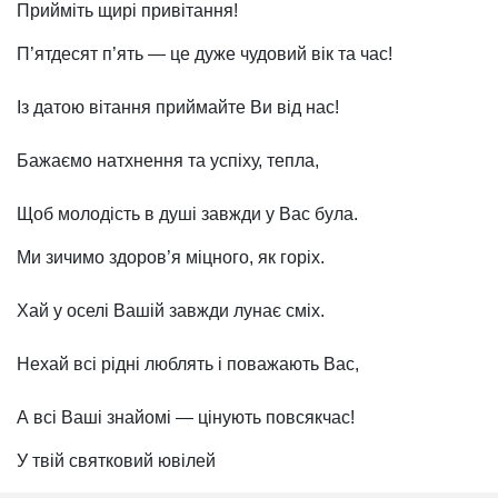
Прийміть щирі привітання!
П’ятдесят п’ять — це дуже чудовий вік та час!
Із датою вітання приймайте Ви від нас!
Бажаємо натхнення та успіху, тепла,
Щоб молодість в душі завжди у Вас була.
Ми зичимо здоров’я міцного, як горіх.
Хай у оселі Вашій завжди лунає сміх.
Нехай всі рідні люблять і поважають Вас,
А всі Ваші знайомі — цінують повсякчас!
У твій святковий ювілей