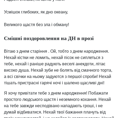
Усмішок глибоких, як дно океану,
Великого щастя без зла і обману!
Смішні поздоровлення на ДН в прозі
Вітаю з днем старіння . Ой, тобто з днем народження.
Нехай кістки не ломить, нехай пісок не сиплеться з
тебе, нехай і раніше радують веселі анекдоти, літає
високо душа. Нехай зуби не болять від смачного торта,
а всі свічки на ньому задуются з першої спроби! Нехай
тішать пристрасні гарячі ночі і шалено щасливі дні!
Я хочу привітати тебе з днем народження! Побажати
простого людського щастя і неземного кохання. Нехай
на тебе завжди несподівано нападають гроші, і не
думай відбиватися. Нехай твої бажання плачуть від