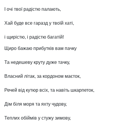
І очі твої радістю палають,
Хай буде все гаразд у твоїй хаті,
і щирістю, і радістю багатій!
Щиро бажаю прибутків вам пачку
Та недешеву круту дуже тачку,
Власний літак, за кордоном маєток,
Речей від кутюр всіх, та навіть шкарпеток,
Дім біля моря та яхту чудову,
Теплих обіймів у стужу зимову,