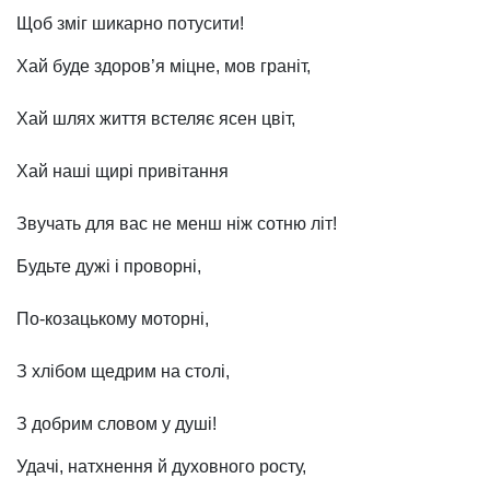
Щоб зміг шикарно потусити!
Хай буде здоров’я міцне, мов граніт,
Хай шлях життя встеляє ясен цвіт,
Хай наші щирі привітання
Звучать для вас не менш ніж сотню літ!
Будьте дужі і проворні,
По-козацькому моторні,
З хлібом щедрим на столі,
З добрим словом у душі!
Удачі, натхнення й духовного росту,