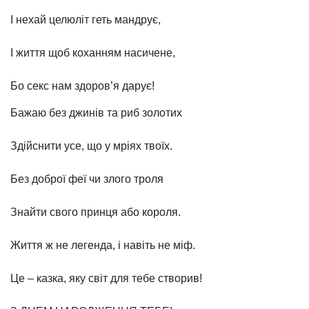
І нехай целюліт геть мандрує,
І життя щоб коханням насичене,
Бо секс нам здоров’я дарує!
Бажаю без джинів та риб золотих
Здійснити усе, що у мріях твоїх.
Без доброї феї чи злого троля
Знайти свого принця або короля.
Життя ж не легенда, і навіть не міф.
Це – казка, яку світ для тебе створив!