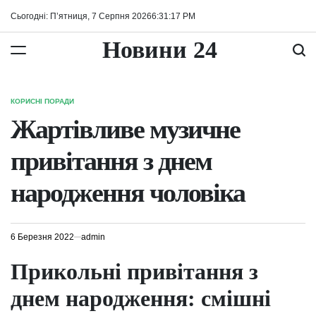
Перейти
Сьогодні: П’ятниця, 7 Серпня 2026
6
:
31
:
18
PM
до
вмісту
Новини 24
КОРИСНІ ПОРАДИ
ОПУБЛІКУВАТИ
У
Жартівливе музичне
привітання з днем
народження чоловіка
6 Березня 2022
admin
Прикольні привітання з
днем народження: смішні