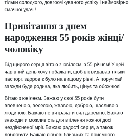
тільки солодкого, довгоочікуваного успіху і неймовірно
смачної удачі!
Привітання з днем
народження 55 років жінці/
чоловіку
Від щирого серця вітаю з ювілеєм, з 55-річчям! У цей
чарівний день хочу побажати, щоб вік видавав тільки
паспорт, здоров’є було на вищому рівні. А поруч хай
завжди буде родина, яка любить, цінує та обожнює!
Вітаю з ювілеєм. Бажаю у свої 55 років бути
впевненою, веселою, жвавою, доброю, щасливою
людиною. Бажаю не витрачати сил даремно. Бажаю
знаходити можливість для втілення кожної досі
нездійсненої мрії. Бажаю радості серця, а також
добробуту. Бажаю любові близьких та приємного