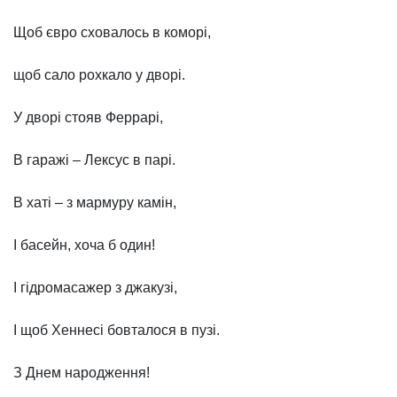
Щоб євро сховалось в коморі,
щоб сало рохкало у дворі.
У дворі стояв Феррарі,
В гаражі – Лексус в парі.
В хаті – з мармуру камін,
І басейн, хоча б один!
І гідромасажер з джакузі,
І щоб Хеннесі бовталося в пузі.
З Днем народження!