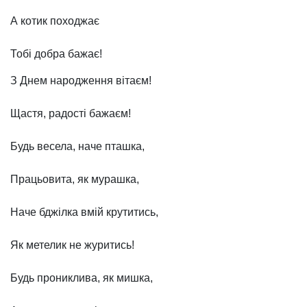
А котик походжає
Тобі добра бажає!
З Днем народження вітаєм!
Щастя, радості бажаєм!
Будь весела, наче пташка,
Працьовита, як мурашка,
Наче бджілка вмій крутитись,
Як метелик не журитись!
Будь прониклива, як мишка,