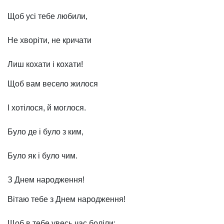
Щоб усі тебе любили,
Не хворіти, не кричати
Лиш кохати і кохати!
Щоб вам весело жилося
І хотілося, й моглося.
Було де і було з ким,
Було як і було чим.
З Днем народження!
Вітаю тебе з Днем народження!
Щоб в тебе увесь час боліли: