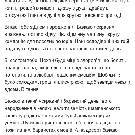
давати жару, немов пекучий перець. Ще бажаю фарту в
житті, грошей в кишені, джазу в душі, драйву в
стосунках і шила в дупі для крутих і веселих пригод!
Вітаю тебе з Днем народження! Бажаю яскравих
вражень, гострих відчуттів, відмінну машину і круту
компанію для веселих вечорів. Найнесподіваніших тобі
подарунків долі та веселого настрою на кожен день!
Зі святом тебе! Нехай буде міцне здоров’я і не болить
вранці голова, якщо сльози, то від щастя, якщо
потопати, то в любові і радісних емоціях. Щоб життя
було солодким, гроші лилися рікою і щоб завжди чекали
вдома. Вітання!
Бажаю в такий яскравий і барвистий день твого
народження в келихи налити замість шампанського
іскристу радість з ніжними бульбашками щирих
усмішок! Бажаю пристрасного сп’яніння від щастя і
позитивних, барвистих емоцій! А на десерт бажаю