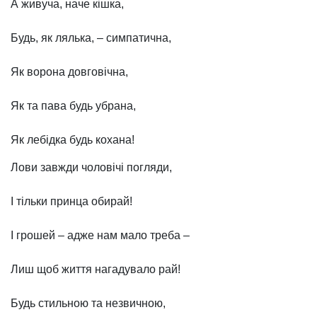
А живуча, наче кішка,
Будь, як лялька, – симпатична,
Як ворона довговічна,
Як та пава будь убрана,
Як лебідка будь кохана!
Лови завжди чоловічі погляди,
І тільки принца обирай!
І грошей – адже нам мало треба –
Лиш щоб життя нагадувало рай!
Будь стильною та незвичною,