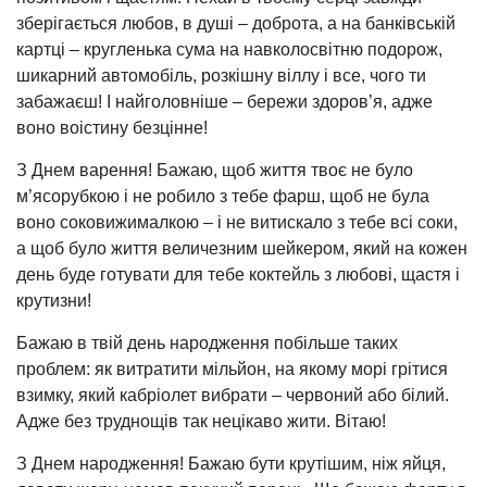
зберігається любов, в душі – доброта, а на банківській
картці – кругленька сума на навколосвітню подорож,
шикарний автомобіль, розкішну віллу і все, чого ти
забажаєш! І найголовніше – бережи здоров’я, адже
воно воістину безцінне!
З Днем варення! Бажаю, щоб життя твоє не було
м’ясорубкою і не робило з тебе фарш, щоб не була
воно соковижималкою – і не витискало з тебе всі соки,
а щоб було життя величезним шейкером, який на кожен
день буде готувати для тебе коктейль з любові, щастя і
крутизни!
Бажаю в твій день народження побільше таких
проблем: як витратити мільйон, на якому морі грітися
взимку, який кабріолет вибрати – червоний або білий.
Адже без труднощів так нецікаво жити. Вітаю!
З Днем народження! Бажаю бути крутішим, ніж яйця,