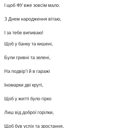
І щоб ФУ вже зовсім мало.
З Днем народження вітаю,
І за тебе випиваю!
Щоб у банку та кишенi,
Були гривнi та зеленi,
На подвір’ї й в гаражі
Іномарки дві круті,
Щоб у життi було гiрко
Лиш вiд доброї горiлки,
Щоб був успiх та зростання,