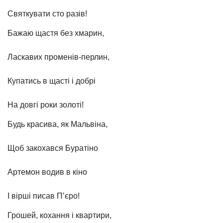
Святкувати сто разів!
Бажаю щастя без хмарин,
Ласкавих променів-перлин,
Купатись в щасті і добрі
На довгі роки золоті!
Будь красива, як Мальвіна,
Щоб закохався Буратіно
Артемон водив в кіно
І вірші писав П’єро!
Грошей, кохання і квартири,