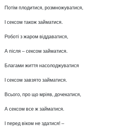
Потім плодитися, розмножуватися,
І сексом також займатися.
Роботі з жаром віддаватися,
А після – сексом займатися.
Благами життя насолоджуватися
І сексом завзято займатися.
Всього, про що мріяв, дочекатися,
А сексом все ж займатися.
І перед віком не здатися! –