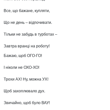
Все, що бажане, купляти,
Що не день – відпочивати.
Тільки не забудь в турботах –
Завтра вранці на роботу!
Бажаю, щоб ОГО-ГО!
І ніколи не ОХО-ХО!
Трохи АХ! Ну, можна УХ!
Щоб захоплювало дух.
Звичайно, щоб було ВАУ!