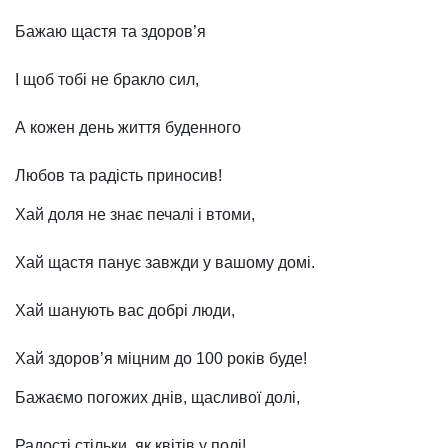
Бажаю щастя та здоров’я
І щоб тобі не бракло сил,
А кожен день життя буденного
Любов та радість приносив!
Хай доля не знає печалі і втоми,
Хай щастя панує завжди у вашому домі.
Хай шанують вас добрі люди,
Хай здоров’я міцним до 100 років буде!
Бажаємо погожих днів, щасливої долі,
Радості стільки, як квітів у полі!