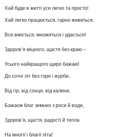
Хай буде в житті усе легко та просто!
Хай легко працюється, гарно живеться,
Все вміється, множиться і удається!
Здоров’я міцного, щастя без краю –
Усього найкращого щиро бажаю!
До сотні літ без горя і журби,
Від гір, від сонця, від калини,
Бажаєм благ земних з роси й води,
Здоров’я, щастя, радості й тепла
На многії і благії літа!