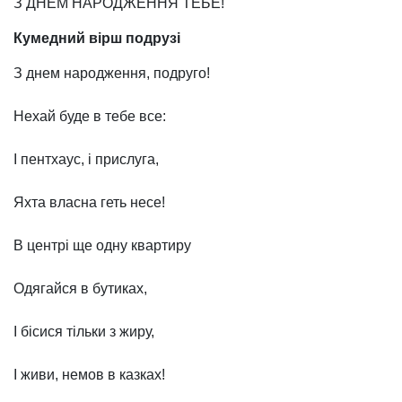
З ДНЕМ НАРОДЖЕННЯ ТЕБЕ!
Кумедний вірш подрузі
З днем народження, подруго!
Нехай буде в тебе все:
І пентхаус, і прислуга,
Яхта власна геть несе!
В центрі ще одну квартиру
Одягайся в бутиках,
І бісися тільки з жиру,
І живи, немов в казках!